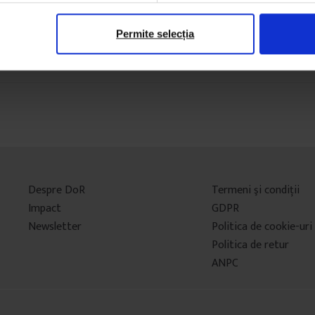
Permite selecția
Despre DoR
Termeni şi condiţii
Impact
GDPR
Newsletter
Politica de cookie-uri
Politica de retur
ANPC