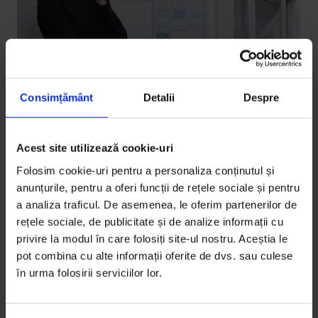
Consimțământ
Detalii
Despre
Acest site utilizează cookie-uri
English
,
Portrete
Citizens’ Fitness
Folosim cookie-uri pentru a personaliza conținutul și
anunțurile, pentru a oferi funcții de rețele sociale și pentru
Elena Calistru and Funky Citizens are training a new
a analiza traficul. De asemenea, le oferim partenerilor de
generation in active citizenship.
rețele sociale, de publicitate și de analize informații cu
privire la modul în care folosiți site-ul nostru. Aceștia le
De
Adrian Lungu
pot combina cu alte informații oferite de dvs. sau culese
Translated by
Andrew K. Davidson
în urma folosirii serviciilor lor.
Photos by
Ioana Moldovan
Timp de citire: 19 minute