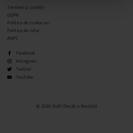
t
Termeni şi condiţii
u
GDPR
l
Politica de cookie-uri
u
Politica de retur
i
ANPC
Facebook
Instagram
Twitter
YouTube
© 2026 DoR (Decât o Revistă)