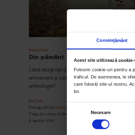
Consimțământ
Reportaje
Din pământ
Acest site utilizează cookie-
Când dezgropi și fotografiezi piepteni, căști,
Folosim cookie-uri pentru a pe
armament și oase, unde tragi linia între artă și
traficul. De asemenea, le ofer
care folosiți site-ul nostru. A
arheologie?
lor.
De
DoR
S
Fotografii de
Michele Bressan și Bogdan Gîrbovan
Necesare
e
Timp de citire: 21 de minute
6 aprilie 2016
l
e
c