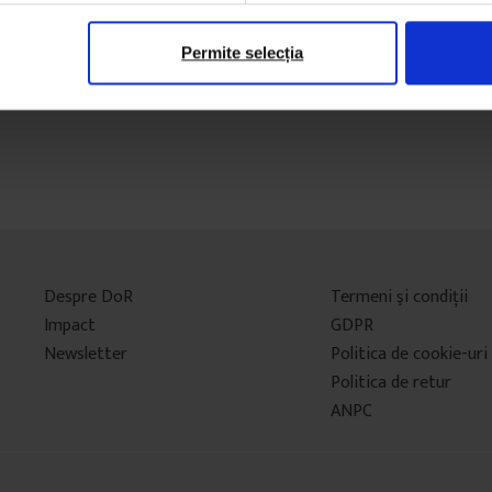
Permite selecția
Despre DoR
Termeni şi condiţii
Impact
GDPR
Newsletter
Politica de cookie-uri
Politica de retur
ANPC