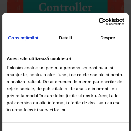
Consimțământ
Detalii
Despre
Acest site utilizează cookie-uri
Vești de la DoR
Folosim cookie-uri pentru a personaliza conținutul și
DoR caută Business Controller
anunțurile, pentru a oferi funcții de rețele sociale și pentru
a analiza traficul. De asemenea, le oferim partenerilor de
DoR caută un Business Controller organizat care să
rețele sociale, de publicitate și de analize informații cu
coordoneze și să contribuie la implementarea
privire la modul în care folosiți site-ul nostru. Aceștia le
operațiunilor administrative și financiare.
pot combina cu alte informații oferite de dvs. sau culese
în urma folosirii serviciilor lor.
De
DoR
Timp de citire: 3 minute
29 noiembrie 2018
S