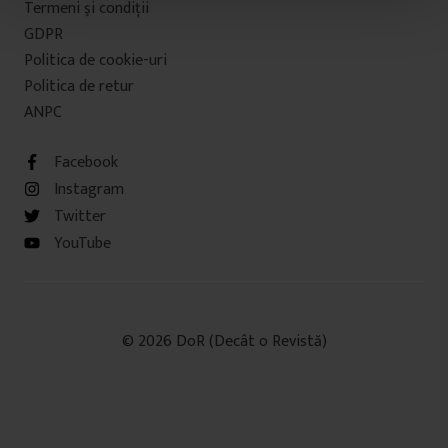
Termeni şi condiţii
t
u
GDPR
l
Politica de cookie-uri
u
Politica de retur
i
ANPC
Facebook
Instagram
Twitter
YouTube
© 2026 DoR (Decât o Revistă)