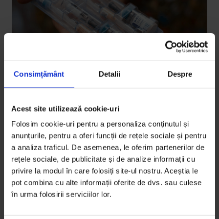
Consimțământ
Detalii
Despre
Reportaje
Acest site utilizează cookie-uri
O epidemie a neglijenței
Folosim cookie-uri pentru a personaliza conținutul și
anunțurile, pentru a oferi funcții de rețele sociale și pentru
Epidemia de rujeolă cu cele mai multe decese din
a analiza traficul. De asemenea, le oferim partenerilor de
ultimul deceniu, un amestec între amorțirea
rețele sociale, de publicitate și de analize informații cu
sistemului medical, improvizație și discriminare.
privire la modul în care folosiți site-ul nostru. Aceștia le
pot combina cu alte informații oferite de dvs. sau culese
De
Octavian Coman
în urma folosirii serviciilor lor.
Infografice de
Sorina Vasilescu
Fotografii de
Tudor Vintiloiu