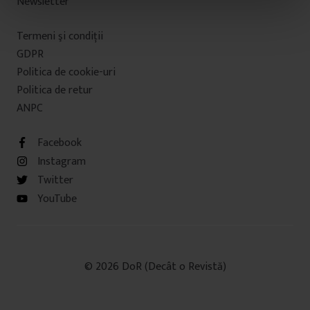
Newsletter
n
t
Termeni şi condiţii
u
GDPR
l
u
Politica de cookie-uri
i
Politica de retur
ANPC
Facebook
Instagram
Twitter
YouTube
© 2026 DoR (Decât o Revistă)