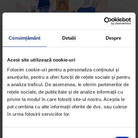
Consimțământ
Detalii
Despre
Educație
,
Reportaje
Acest site utilizează cookie-uri
Apel la simțuri
Folosim cookie-uri pentru a personaliza conținutul și
La o școală gimnazială pentru copiii hipoacuzici din
anunțurile, pentru a oferi funcții de rețele sociale și pentru
a analiza traficul. De asemenea, le oferim partenerilor de
București, elevii încep anul școlar cu pași mici și timp
rețele sociale, de publicitate și de analize informații cu
de acomodare, dar fără manuale speciale.
privire la modul în care folosiți site-ul nostru. Aceștia le
pot combina cu alte informații oferite de dvs. sau culese
De
Irina Tacu
în urma folosirii serviciilor lor.
Ilustrații de
Andra Mura
Timp de citire: 6 minute
19 septembrie 2018
S