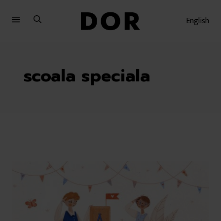
Sari
Sari
la
la
English
meniu
conținut
scoala speciala