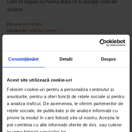
Cum te împaci cu faima după ce-ți accepți rolul de
scriitor.
De
Lavinia Braniște
Lucrare de
Codruța Cernea
Timp de citire: 25 de minute
10 iunie 2019
Consimțământ
Detalii
Despre
Acest site utilizează cookie-uri
Folosim cookie-uri pentru a personaliza conținutul și
anunțurile, pentru a oferi funcții de rețele sociale și pentru
a analiza traficul. De asemenea, le oferim partenerilor de
rețele sociale, de publicitate și de analize informații cu
privire la modul în care folosiți site-ul nostru. Aceștia le
pot combina cu alte informații oferite de dvs. sau culese
în urma folosirii serviciilor lor.