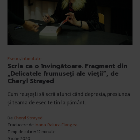
Eseuri
,
Intimitate
Scrie ca o învingătoare. Fragment din
„Delicatele frumuseți ale vieții”, de
Cheryl Strayed
Cum reușești să scrii atunci când depresia, presiunea
și teama de eșec te țin la pământ.
De
Cheryl Strayed
Traducere de
Ioana-Raluca Flangea
Timp de citire: 12 minute
9 iulie 2020