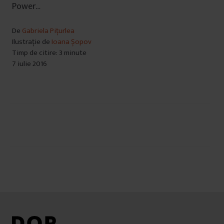
Power…
De
Gabriela Pițurlea
Ilustrație de
Ioana Șopov
Timp de citire: 3 minute
7 iulie 2016
Navigare
în
articole