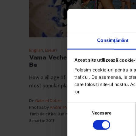
Consimțământ
English
,
Eseuri
Vama Veche Isn’t What It Used To
Acest site utilizează cookie-
Be
Folosim cookie-uri pentru a pe
How a village of 15 houses became one of the
traficul. De asemenea, le ofer
most popular places at the Romanian seaside.
care folosiți site-ul nostru. A
lor.
De
Gabriel Dobre
S
Photos by
Andrei Pungovschi
Necesare
Timp de citire: 9 minute
e
8 martie 2011
l
e
c