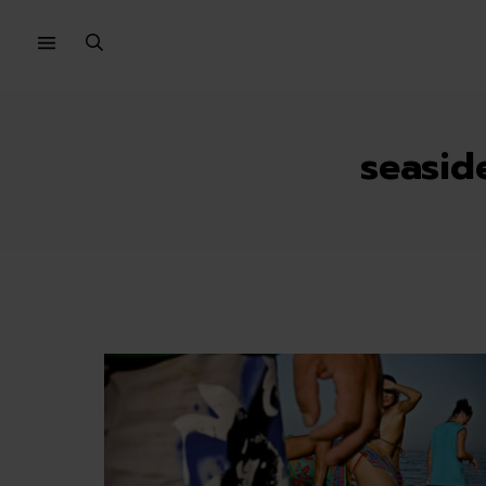
Sari
Sari
la
la
meniu
conținut
seasid