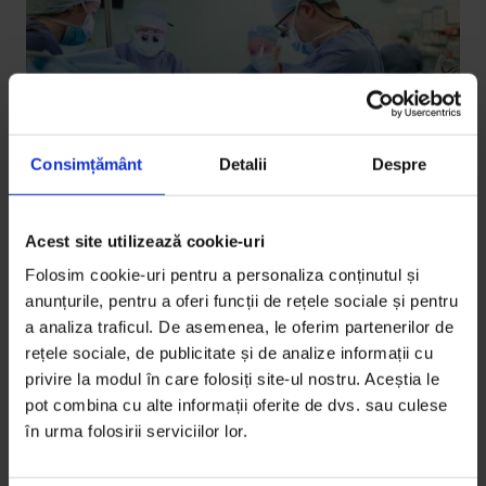
Consimțământ
Detalii
Despre
English
,
Reportaje
Acest site utilizează cookie-uri
In Search of the Lost Pulse
Folosim cookie-uri pentru a personaliza conținutul și
anunțurile, pentru a oferi funcții de rețele sociale și pentru
In Sibiu, a team of foreign doctors repairs children’s
a analiza traficul. De asemenea, le oferim partenerilor de
hearts thanks to donors, as the state fails to protect
rețele sociale, de publicitate și de analize informații cu
its most vulnerable citizens.
privire la modul în care folosiți site-ul nostru. Aceștia le
pot combina cu alte informații oferite de dvs. sau culese
De
Adina Florea
în urma folosirii serviciilor lor.
Translated by
Anca Bărbulescu
Photos by
Adrian Câtu