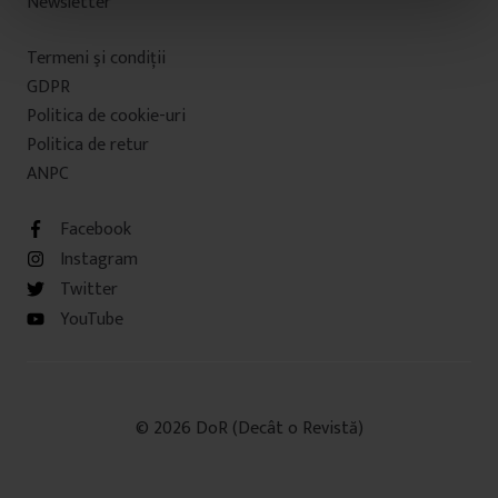
Newsletter
n
t
Termeni şi condiţii
u
GDPR
l
u
Politica de cookie-uri
i
Politica de retur
ANPC
Facebook
Instagram
Twitter
YouTube
© 2026 DoR (Decât o Revistă)