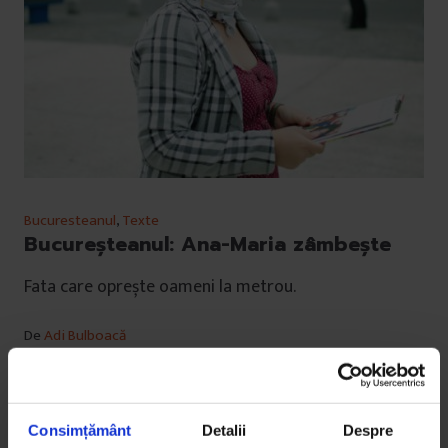
Bucuresteanul
,
Texte
Bucureșteanul: Ana-Maria zâmbește
Fata care oprește oameni la metrou.
De
Adi Bulboacă
Fotografie de
Larisa Baltă
Timp de citire: 5 minute
28 septembrie 2014
Consimțământ
Detalii
Despre