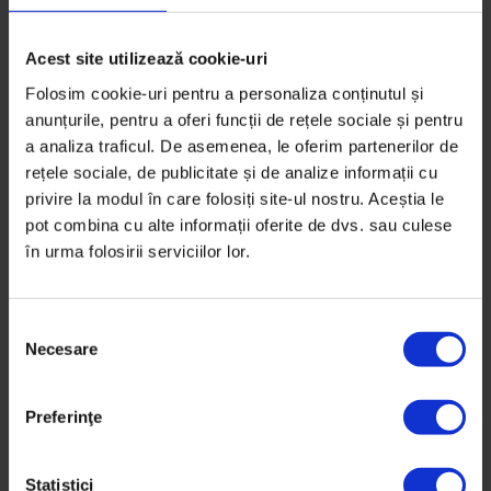
Acest site utilizează cookie-uri
Folosim cookie-uri pentru a personaliza conținutul și
anunțurile, pentru a oferi funcții de rețele sociale și pentru
a analiza traficul. De asemenea, le oferim partenerilor de
rețele sociale, de publicitate și de analize informații cu
privire la modul în care folosiți site-ul nostru. Aceștia le
pot combina cu alte informații oferite de dvs. sau culese
în urma folosirii serviciilor lor.
S
Necesare
e
l
e
Bucuresteanul
,
Texte
Preferinţe
c
Bucureșteanul: Grădină pentru copii
ț
Câțiva bucureșteni au transformat un teren
i
Statistici