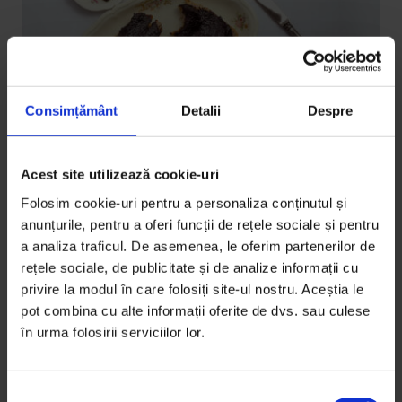
Consimțământ
Detalii
Despre
English
,
Reportaje
Acest site utilizează cookie-uri
Romanian plum butter
Folosim cookie-uri pentru a personaliza conținutul și
Encouraged by Romanians’ recent obsession with
anunțurile, pentru a oferi funcții de rețele sociale și pentru
a analiza traficul. De asemenea, le oferim partenerilor de
healthy eating, a mother-daughter plum butter
rețele sociale, de publicitate și de analize informații cu
business takes off from Topoloveni, Argeș.
privire la modul în care folosiți site-ul nostru. Aceștia le
pot combina cu alte informații oferite de dvs. sau culese
De
Sorana Stănescu
și
Gabriela Pițurlea
în urma folosirii serviciilor lor.
Photo by
Tudor Vintiloiu
Timp de citire: 3 minute
8 martie 2011
S