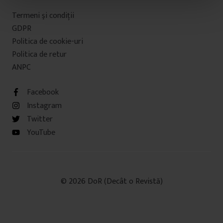
t
Termeni şi condiţii
u
GDPR
l
Politica de cookie-uri
u
Politica de retur
i
ANPC
Facebook
Instagram
Twitter
YouTube
© 2026 DoR (Decât o Revistă)