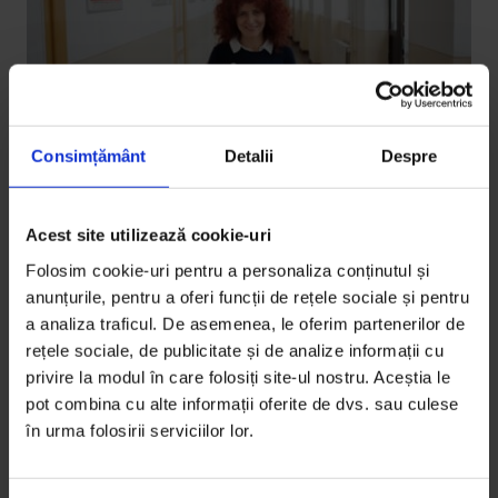
Consimțământ
Detalii
Despre
Acest site utilizează cookie-uri
Texte
[EduDoR] Splendoarea matematicii
Folosim cookie-uri pentru a personaliza conținutul și
anunțurile, pentru a oferi funcții de rețele sociale și pentru
Și-ar dori ca fiecare dintre elevii pe care-i are să
a analiza traficul. De asemenea, le oferim partenerilor de
descopere acea splendoare a matematicii din munca
rețele sociale, de publicitate și de analize informații cu
pentru…
privire la modul în care folosiți site-ul nostru. Aceștia le
pot combina cu alte informații oferite de dvs. sau culese
De
Oana Sandu
în urma folosirii serviciilor lor.
Fotografie de
Alexandra Dincă
Timp de citire: 9 minute