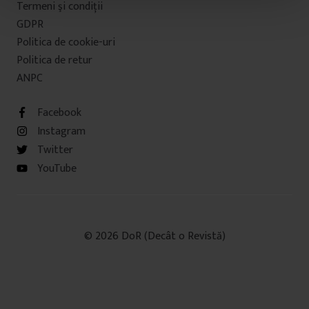
Termeni şi condiţii
t
u
GDPR
l
Politica de cookie-uri
u
Politica de retur
i
ANPC
Facebook
Instagram
Twitter
YouTube
© 2026 DoR (Decât o Revistă)