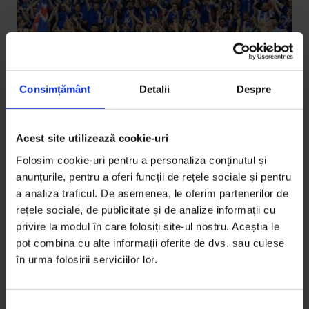
Consimțământ
Detalii
Despre
Acest site utilizează cookie-uri
Texte
Folosim cookie-uri pentru a personaliza conținutul și
Careul improbabil de la #EURO2016
anunțurile, pentru a oferi funcții de rețele sociale și pentru
a analiza traficul. De asemenea, le oferim partenerilor de
Tabloul fazei eliminatorii de la EURO 2016 a împărțit
rețele sociale, de publicitate și de analize informații cu
Europa în două, cu toate marile favorite concurând
privire la modul în care folosiți site-ul nostru. Aceștia le
pe același…
pot combina cu alte informații oferite de dvs. sau culese
în urma folosirii serviciilor lor.
De
Vlad Bogos
Timp de citire: 5 minute
5 iulie 2016
S