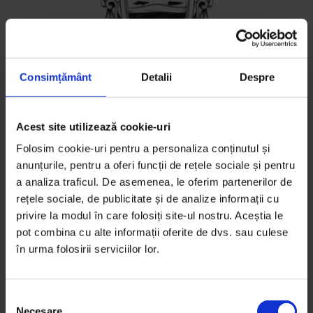
Consimțământ
Detalii
Despre
Acest site utilizează cookie-uri
Eseuri
Viaţa mea în regiment
Folosim cookie-uri pentru a personaliza conținutul și
anunțurile, pentru a oferi funcții de rețele sociale și pentru
Cum am ajuns să-mi împart viața cu o brigadă de
a analiza traficul. De asemenea, le oferim partenerilor de
ultrași.
rețele sociale, de publicitate și de analize informații cu
privire la modul în care folosiți site-ul nostru. Aceștia le
De
Flavia Constantin
pot combina cu alte informații oferite de dvs. sau culese
Ilustrație de
Ioana Șopov
în urma folosirii serviciilor lor.
Timp de citire: 16 minute
2 februarie 2017
S
Necesare