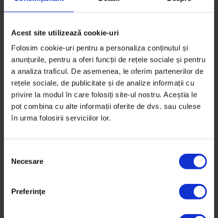
Acest site utilizează cookie-uri
Folosim cookie-uri pentru a personaliza conținutul și
anunțurile, pentru a oferi funcții de rețele sociale și pentru
a analiza traficul. De asemenea, le oferim partenerilor de
rețele sociale, de publicitate și de analize informații cu
privire la modul în care folosiți site-ul nostru. Aceștia le
pot combina cu alte informații oferite de dvs. sau culese
în urma folosirii serviciilor lor.
S
Necesare
e
l
e
Preferinţe
Bucuresteanul
,
Texte
c
Bucureşteanul: Misiunea Zorba
ț