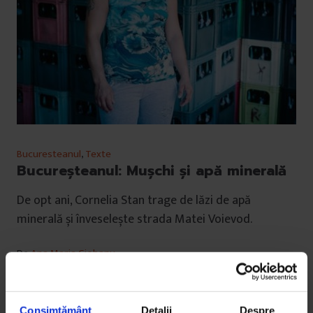
Bucuresteanul
,
Texte
Bucureşteanul: Muşchi şi apă minerală
De opt ani, Cornelia Stan trage de lăzi de apă
minerală și înveselește strada Matei Voievod.
De
Ana Maria Ciobanu
Fotografie de
Claudiu Popescu
Timp de citire: 5 minute
6 iulie 2014
Consimțământ
Detalii
Despre