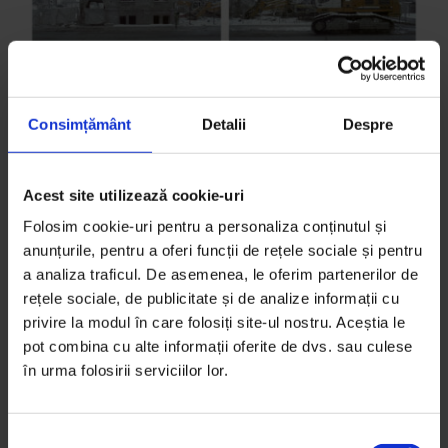
Consimțământ
Detalii
Despre
Reportaje
Acest site utilizează cookie-uri
Asfaltaţi în modernitate
Folosim cookie-uri pentru a personaliza conținutul și
Bulevardul Uranus va tăia Bucureștiul în două. Până
anunțurile, pentru a oferi funcții de rețele sociale și pentru
a analiza traficul. De asemenea, le oferim partenerilor de
acum a trecut deja prin casele și viețile a o mie de
rețele sociale, de publicitate și de analize informații cu
oameni.
privire la modul în care folosiți site-ul nostru. Aceștia le
pot combina cu alte informații oferite de dvs. sau culese
De
Adrian Deoancă
în urma folosirii serviciilor lor.
Fotografii de
Bogdan Gîrbovan
Timp de citire: 12 minute
23 martie 2011
S