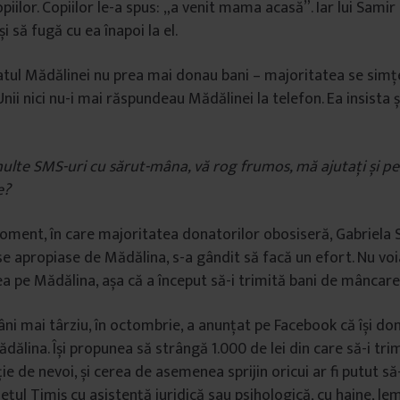
opiilor. Copiilor le-a spus: „a venit mama acasă”. Iar lui Samir 
și să fugă cu ea înapoi la el.
atul Mădălinei nu prea mai donau bani – majoritatea se simț
Unii nici nu-i mai răspundeau Mădălinei la telefon. Ea insista ș
lte SMS-uri cu sărut-mâna, vă rog frumos, mă ajutați și pe
e?
oment, în care majoritatea donatorilor obosiseră, Gabriela
se apropiase de Mădălina, s-a gândit să facă un efort. Nu voi
a pe Mădălina, așa că a început să-i trimită bani de mâncare
i mai târziu, în octombrie, a anunțat pe Facebook că își do
ălina. Își propunea să strângă 1.000 de lei din care să-i tri
ție de nevoi, și cerea de asemenea sprijin oricui ar fi putut să
ețul Timiș cu asistență juridică sau psihologică, cu haine, l