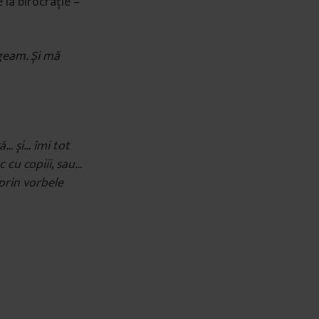
e la birocrație –
geam. Și mă
ă… și… îmi tot
 cu copiii, sau…
 prin vorbele