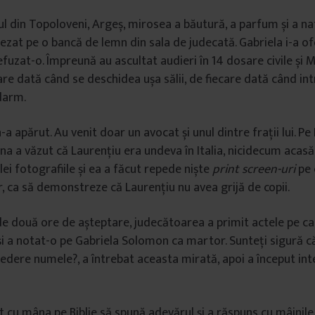
ul din Topoloveni, Argeș, mirosea a băutură, a parfum și a naf
ezat pe o bancă de lemn din sala de judecată. Gabriela i-a ofe
efuzat-o. Împreună au ascultat audieri în 14 dosare civile și 
care dată când se deschidea ușa sălii, de fiecare dată când in
ndarm.
-a apărut. Au venit doar un avocat și unul dintre frații lui. P
na a văzut că Laurențiu era undeva în Italia, nicidecum acasă c
lei fotografiile și ea a făcut repede niște
print screen-uri
pe 
, ca să demonstreze că Laurențiu nu avea grijă de copii.
e două ore de așteptare, judecătoarea a primit actele pe ca
i a notat-o pe Gabriela Solomon ca martor. Sunteți sigură c
vedere numele?, a întrebat aceasta mirată, apoi a început in
 cu mâna pe Biblie să spună adevărul și a răspuns cu mâinile l