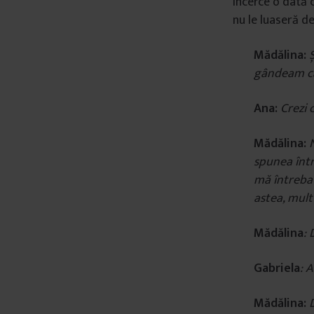
încerce o dată c
â
nu le luaseră de
n
t
Mădălina:
Ș
u
gândeam că
l
u
Ana:
Crezi c
i
Mădălina:
spunea într
mă întreba b
astea, mult
Mădălina
: 
Gabriela
: 
Mădălina: