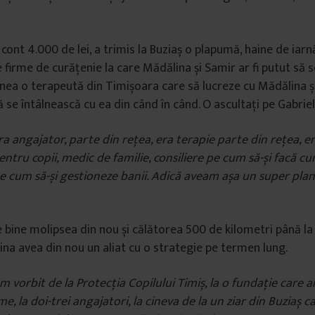
cont 4.000 de lei, a trimis la Buziaș o plapumă, haine de iarn
e firme de curățenie la care Mădălina și Samir ar fi putut să 
ea o terapeută din Timișoara care să lucreze cu Mădălina și
ă se întâlnească cu ea din când în când. O ascultați pe Gabri
ra angajator, parte din rețea, era terapie parte din rețea, e
pentru copii, medic de familie, consiliere pe cum să-și facă c
pe cum să-și gestioneze banii. Adică aveam așa un super pla
bine molipsea din nou și călătorea 500 de kilometri până la B
ina avea din nou un aliat cu o strategie pe termen lung.
m vorbit de la Protecția Copilului Timiș, la o fundație care 
, la doi-trei angajatori, la cineva de la un ziar din Buziaș c