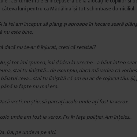
u el. Certurile între ei începuseră de la alocațiile copiilor și d
 câteva luni pentru că Mădălina își tot schimbase domiciliul.
i la fel
am început să plâng și aproape în fiecare seară plân
 nu este bine.
ă dacă nu te-ar fi înjurat, crezi că rezistai?
Nu, și tot îmi spunea, îmi dădea la ureche… a băut într-o sear
-una, stai tu liniștită… de exemplu, dacă mă vedea că vorbesc
ăiatul ceva… stai tu liniștită că am eu ac de cojocul tău. Și,
 până la fapte nu mai era.
Dacă vreți, nu știu, să parcați acolo unde ați fost la xerox.
Acolo unde am fost la xerox. Fix în fața poliției. Am înțeles..
Da. Da, pe undeva pe aici.