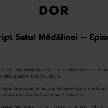
ript Satul Mădălinei – Epis
tă Satul Mădălinei, o poveste în șase episoade despre dragos
ismului. Eu sunt Ana Maria Ciobanu.
Dincolo de la ce renunț eu, foarte foarte frustrant este să mă
 Și să accept că nu pot să fac nimic în locul ei.
l trecut, Mădălina s-a reîntâlnit cu Laurențiu, proaspăt întors