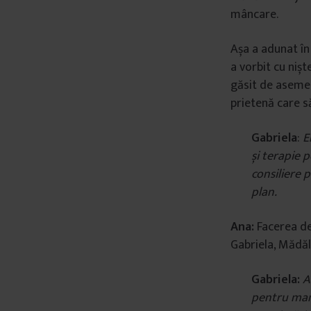
mâncare.
Așa a adunat în 
a vorbit cu nișt
găsit de asemen
prietenă care s
Gabriela
:
E
și terapie 
consiliere 
plan.
Ana:
Facerea de 
Gabriela, Mădăl
Gabriela:
A
pentru mame