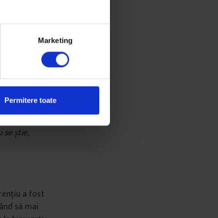
 noapte în
Marketing
ta care o ajuta
 lecția înainte
era că n-o să
Permitere toate
Samir i-am zis
ei și mă doare
 se știe,
ențiu a fost
gând să mai