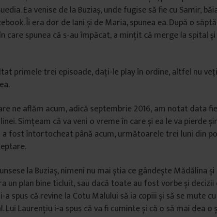
uedia. Ea venise de la Buziaș, unde fugise să fie cu Samir, băia
ebook. Îi era dor de Iani și de Maria, spunea ea. După o săpt
 în care spunea că s-au împăcat, a mințit că merge la spital și 
tat primele trei episoade, dați-le play în ordine, altfel nu veț
ea.
care ne aflăm acum, adică septembrie 2016, am notat data fiec
inei. Simțeam că va veni o vreme în care și ea le va pierde șir
ul a fost întortocheat până acum, următoarele trei luni din p
teptare.
junsese la Buziaș, nimeni nu mai știa ce gândește Mădălina și 
a un plan bine ticluit, sau dacă toate au fost vorbe și deciz
 i-a spus că revine la Cotu Malului să ia copiii și să se mute cu
 Lui Laurențiu i-a spus că va fi cuminte și că o să mai dea o 