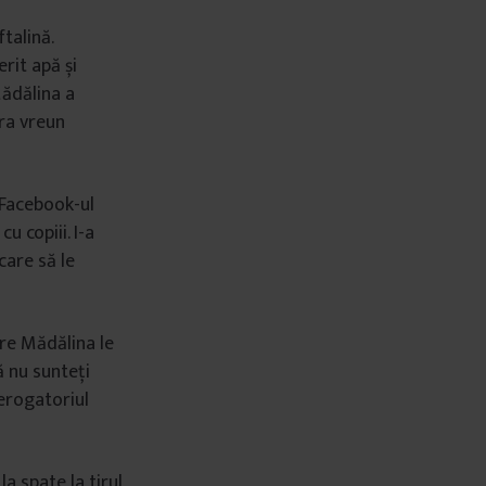
talină.
rit apă și
Mădălina a
tra vreun
e Facebook-ul
u copiii. I-a
care să le
re Mădălina le
ă nu sunteți
terogatoriul
a spate la tirul