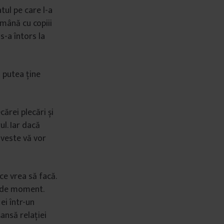
tul pe care l-a
ămână cu copiii
s-a întors la
i putea ține
ărei plecări și
ul. Iar dacă
oveste vă vor
ce vrea să facă.
ii de moment.
 ei într-un
șansă relației