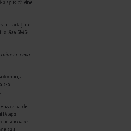
i-a spus că vine
eau trădați de
i le lăsa SMS-
 mine cu ceva
 Solomon, a
a s-o
.
nează ziua de
mită apoi
-i fie aproape
emne sau