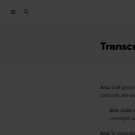
Sari
Sari
la
la
meniu
conținut
Transc
Ana:
DoR prezin
costurile altru
Mix: Gabi:
renunțat ea.
Ana:
În episodu