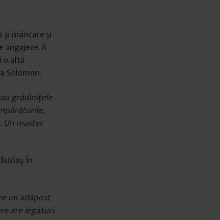
ă și mâncare și
se angajeze. A
 o altă
ela Solomon:
rau grădinițele
umpărăturile,
n. Un master
uziaș. În
are un adăpost
are are legături