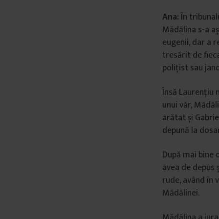
Ana:
În tribunal
Mădălina s-a aș
eugenii, dar a r
tresărit de fie
polițist sau ja
Însă Laurențiu n
unui văr, Mădăli
arătat și Gabrie
depună la dosar
După mai bine d
avea de depus ș
rude, având în 
Mădălinei.
Mădălina a jurat