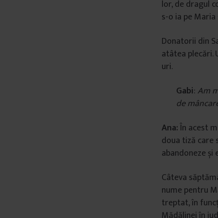
lor, de dragul c
s-o ia pe Maria 
Donatorii din S
atâtea plecări. 
uri.
Gabi
:
Am mu
de mâncar
Ana:
În acest m
doua tiză care 
abandoneze și e
Câteva săptămân
nume pentru Măd
treptat, în func
Mădălinei în jud