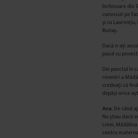
închisoare din S
cunoscut pe Fac
și cu Laurențiu,
Buziaș.
Dacă n-ați ascul
pasul cu povest
Din punctul în 
reveniri a Mădăl
credeați că fir
depăși orice aș
Ana
: De când a
Nu știau dacă er
Liviei, Mădălina
centru maternal.