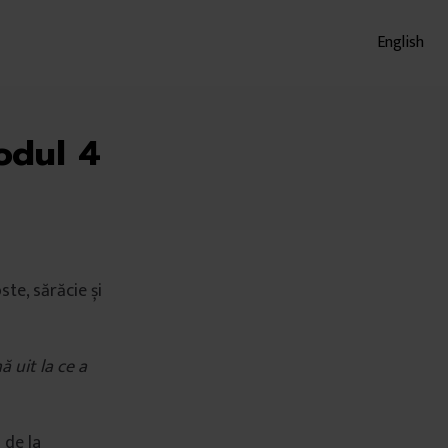
English
odul 4
te, sărăcie și
 uit la ce a
 de la