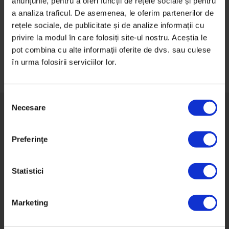
anunțurile, pentru a oferi funcții de rețele sociale și pentru
să ne spună care este cea mai arzătoare problemă în
a analiza traficul. De asemenea, le oferim partenerilor de
această zonă și care ar fi soluțiile într-o lume ideală.
rețele sociale, de publicitate și de analize informații cu
privire la modul în care folosiți site-ul nostru. Aceștia le
pot combina cu alte informații oferite de dvs. sau culese
în urma folosirii serviciilor lor.
S
Necesare
e
l
e
Preferinţe
c
Despre DoR
ț
Impact
i
Statistici
Newsletter
a
c
Termeni şi condiţii
Marketing
o
GDPR
n