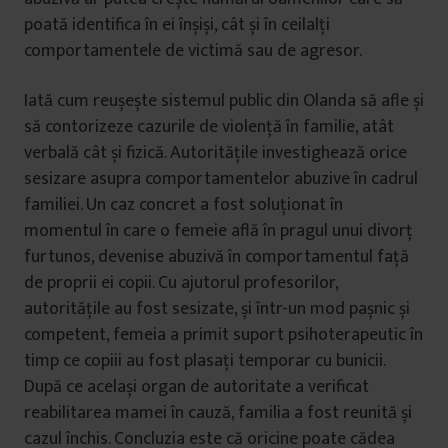
poată identifica în ei înșiși, cât și în ceilalți
comportamentele de victimă sau de agresor.
Iată cum reușește sistemul public din Olanda să afle și
să contorizeze cazurile de violență în familie, atât
verbală cât și fizică. Autoritățile investighează orice
sesizare asupra comportamentelor abuzive în cadrul
familiei. Un caz concret a fost soluționat în
momentul în care o femeie află în pragul unui divorț
furtunos, devenise abuzivă în comportamentul față
de proprii ei copii. Cu ajutorul profesorilor,
autoritățile au fost sesizate, și într-un mod pașnic și
competent, femeia a primit suport psihoterapeutic în
timp ce copiii au fost plasați temporar cu bunicii.
După ce același organ de autoritate a verificat
reabilitarea mamei în cauză, familia a fost reunită și
cazul închis. Concluzia este că oricine poate cădea