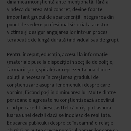
dinamica inconștientă ante-menționată, fără a
vindeca durerea. Mai concret, devine foarte
important grupul de apartenență, integrarea din
punct de vedere profesional și social a acestor
victime și desigur angajarea lor într-un proces
terapeutic de lungă durată (individual sau de grup).
Pentru început, educația, accesul la informație
(materiale puse la dispoziție în secțiile de poliție,
farmacii, școli, spitale) ar reprezenta una dintre
soluțiile necesare în creșterea gradului de
conștientizare asupra fenomenului despre care
vorbim, făcând pași în diminuarea lui. Multe dintre
persoanele agresate nu conștientizează adevărul
crud pe care-l trăiesc, astfel că nu își pot asuma
luarea unei decizii dacă se îndoiesc de realitate.
Educarea publicului despre ce înseamnă o relație
abuzivă ar putea crește numărul oamenilor care să