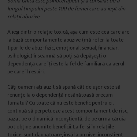
Sonia Ghiță este psihoterapeut și a consiliat de-a
lungul timpului peste 100 de femei care au ieșit din
relații abuzive.
A ieși dintr-o relație toxică, așa cum este cea care are
la bază comportamente abuzive (mă refer la toate
tipurile de abuz: fizic, emoțional, sexual, financiar,
psihologic) înseamnă să poți să depășești o
dependență care îți este la fel de familiară ca aerul
pe care îl respiri.
Câți oameni ați auzit să spună cât de ușor este să
renunțe la o dependență nesănătoasă precum
fumatul? Cu toate că nu este benefic pentru ei,
continuă să perpetueze acest comportament de risc,
bazat pe o dinamică inconștientă, de pe urma căruia
pot obține anumite beneficii. La fel și în relațiile
toxice; sunt dăunătoare, însă la un nivel inconștient