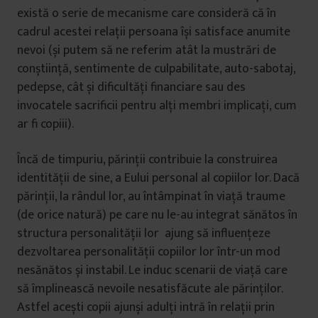
există o serie de mecanisme care consideră că în
cadrul acestei relații persoana își satisface anumite
nevoi (și putem să ne referim atât la mustrări de
conștiință, sentimente de culpabilitate, auto-sabotaj,
pedepse, cât și dificultăți financiare sau des
invocatele sacrificii pentru alți membri implicați, cum
ar fi copiii).
Încă de timpuriu, părinții contribuie la construirea
identității de sine, a Eului personal al copiilor lor. Dacă
părinții, la rândul lor, au întâmpinat în viață traume
(de orice natură) pe care nu le-au integrat sănătos în
structura personalității lor ajung să influențeze
dezvoltarea personalității copiilor lor într-un mod
nesănătos și instabil. Le induc scenarii de viață care
să împlinească nevoile nesatisfăcute ale părinților.
Astfel acești copii ajunși adulți intră în relații prin