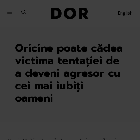
Sari
Sari
la
la
English
meniu
conținut
Oricine poate cădea
victima tentației de
a deveni agresor cu
cei mai iubiți
oameni