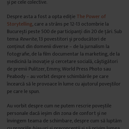
și pe cele colective.
Despre asta a fost a opta ediție
The Power of
Storytelling
, care a strâns pe 12-13 octombrie la
București peste 500 de participanți din 20 de țări. Sub
tema
Rewrite
, 13 povestitori și producători de
conținut din domenii diverse – de la jurnalism la
fotografie, de la film documentar la marketing, de la
medicină la inovație și cercetare socială, câștigători
de premii Pulitzer, Emmy, World Press Photo sau
Peabody – au vorbit despre schimbările pe care
încearcă să le provoace în lume cu ajutorul poveștilor
pe care le spun.
Au vorbit despre cum ne putem rescrie poveștile
personale dacă ieșim din zona de confort și ne
învingem teama de schimbare, despre cum să luptăm
cu propriile
bias
-uri și preconcepții și să privim lumea