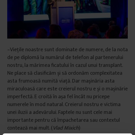
–Viețile noastre sunt dominate de numere, de la nota
de pe diplomă la numărul de telefon al partenerului
nostru, la mărimea ficatului în cazul unui transplant.
Ne place să clasificăm și să ordonăm complexitatea
asta frumoasă numită viață. Dar mașinăria asta
miraculoasă care este creierul nostru e și o mașinărie
imperfectă. E croită în așa fel încât nu pricepe
numerele în mod natural. Creierul nostru e victima
unei iluzii a adevărului. Faptele nu sunt cele mai
importante pentru că împachetarea sau contextul
contează mai mult. (
Vlad Mixich
)