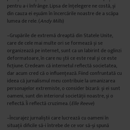
pentru a-i înfrânge. Lipsa de înțelegere ne costă, și
din cauza ei eșuăm în încercările noastre de a scăpa
lumea de rele. (
Andy Mills
)
–Grupările de extremă dreaptă din Statele Unite,
care de cele mai multe ori se formează și se
organizează pe internet, sunt ca un labirint de oglinzi
deformatoare, în care nu știi ce este real și ce este
ficțiune. Credeam că internetul reflectă societatea,
dar acum cred că o influențează. Fiind confruntată cu
ideea că jurnalismul meu contribuie la umanizarea
personajelor extremiste, o consider bizară: și ei sunt
oameni, sunt din interiorul societății noastre, și o
reflectă. Îi reflectă cruzimea. (
Elle Reeve
)
–Încurajez jurnaliștii care lucrează cu oameni în
situații dificile să-i întrebe de ce vor să-și spună