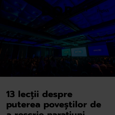
Sari
Sari
la
la
English
meniu
conținut
13 lecții despre
puterea poveștilor de
a rescrie narațiuni