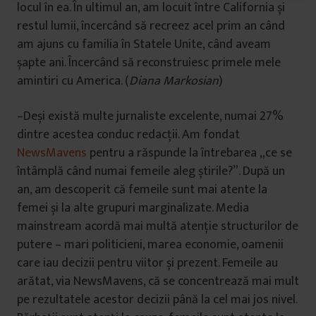
l
locul în ea. În ultimul an, am locuit între California și
u
restul lumii, încercând să recreez acel prim an când
i
am ajuns cu familia în Statele Unite, când aveam
șapte ani. Încercând să reconstruiesc primele mele
amintiri cu America. (
Diana Markosian
)
–Deși există multe jurnaliste excelente, numai 27%
dintre acestea conduc redacții. Am fondat
NewsMavens
pentru a răspunde la întrebarea „ce se
întâmplă când numai femeile aleg știrile?”. După un
an, am descoperit că femeile sunt mai atente la
femei și la alte grupuri marginalizate. Media
mainstream acordă mai multă atenție structurilor de
putere – mari politicieni, marea economie, oamenii
care iau decizii pentru viitor și prezent. Femeile au
arătat, via NewsMavens, că se concentrează mai mult
pe rezultatele acestor decizii până la cel mai jos nivel.