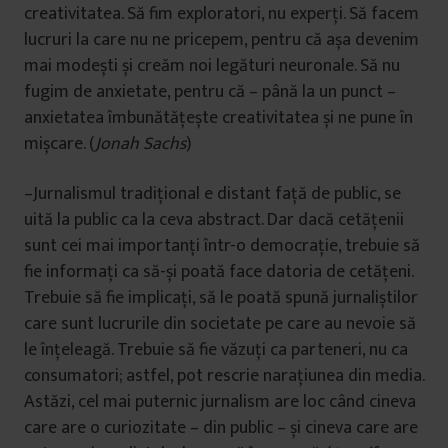
creativitatea. Să fim exploratori, nu experți. Să facem
lucruri la care nu ne pricepem, pentru că așa devenim
mai modești și creăm noi legături neuronale. Să nu
fugim de anxietate, pentru că – până la un punct –
anxietatea îmbunătățește creativitatea și ne pune în
mișcare. (
Jonah Sachs
)
–Jurnalismul tradițional e distant față de public, se
uită la public ca la ceva abstract. Dar dacă cetățenii
sunt cei mai importanți într-o democrație, trebuie să
fie informați ca să-și poată face datoria de cetățeni.
Trebuie să fie implicați, să le poată spună jurnaliștilor
care sunt lucrurile din societate pe care au nevoie să
le înțeleagă. Trebuie să fie văzuți ca parteneri, nu ca
consumatori; astfel, pot rescrie narațiunea din media.
Astăzi, cel mai puternic jurnalism are loc când cineva
care are o curiozitate – din public – și cineva care are