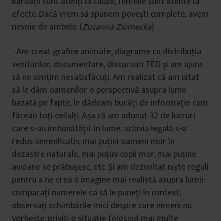
Bărbații sunt atenți la cauze, femeile sunt atente la
efecte. Dacă vrem să spunem povești complete, avem
nevoie de ambele. (
Zuzanna Ziomecka
)
–Am creat grafice animate, diagrame cu distribuția
veniturilor, documentare, discursuri TED și am ajuns
să ne simțim nesatisfăcuți. Am realizat că am uitat
să le dăm oamenilor o perspectivă asupra lumii
bazată pe fapte, le dădeam bucăți de informație cum
făceau toți ceilalți. Așa că am adunat 32 de lucruri
care s-au îmbunătățit în lume: sclavia legală s-a
redus semnificativ, mai puțini oameni mor în
dezastre naturale, mai puțini copii mor, mai puține
avioane se prăbușesc, etc. Și am dezvoltat niște reguli
pentru a ne crea o imagine mai realistă asupra lumii:
comparați numerele ca să le puneți în context;
observați schimbările mici despre care nimeni nu
vorbește; priviți o situație folosind mai multe