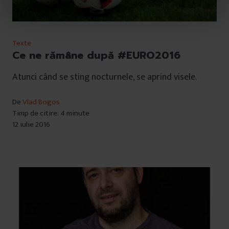
n
t
u
Texte
l
Ce ne rămâne după #EURO2016
u
i
Atunci când se sting nocturnele, se aprind visele.
De
Vlad Bogos
Timp de citire: 4 minute
12 iulie 2016