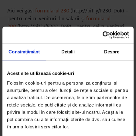
Aici vei găsi
formularul 230
(http://bit.ly/F230_DoR) –
pentru cei cu venituri din salarii, și
formularul
200
(http://bit.ly/F200_DoR) – pentru cei cu venituri
din alte surse, precompletate cu datele Media DoR.
Denumite entitate nonprofit:
Media DoR
Consimțământ
Detalii
Despre
Cod de identificare fiscală a entității nonprofit:
RO27996310
Cont bancar (IBAN):
RO 27 INGB 0000 9999 0233
Acest site utilizează cookie-uri
3954
Folosim cookie-uri pentru a personaliza conținutul și
anunțurile, pentru a oferi funcții de rețele sociale și pentru
Formularele trebuie trimise la administrația
a analiza traficul. De asemenea, le oferim partenerilor de
financiară până pe
23 mai 2014.
Mulțumim.
rețele sociale, de publicitate și de analize informații cu
privire la modul în care folosiți site-ul nostru. Aceștia le
pot combina cu alte informații oferite de dvs. sau culese
în urma folosirii serviciilor lor.