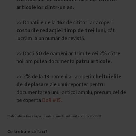
articolelor dintr-un an.
>> Donațiile de la
162
de cititori ar acoperi
costurile redacției
timp de trei luni,
cât
lucrăm la un număr de revistă.
>> Dacă
50
de oameni ar trimite cei 2% către
noi, am putea documenta
patru articole.
>> 2% de la
13
oameni ar acoperi
cheltuielile
de deplasare
ale unui reporter pentru
documentarea unui articol amplu, precum cel de
pe coperta
DoR #15
.
*Calculele se bazeză pe un salariu mediu estimat al cititorilor DoR.
Ce trebuie să faci?