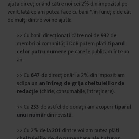
ajuta direcționând către noi cei 2% din impozitul pe
venit. Iată ce am putea face cu banii*, în funcție de cât
de mulți dintre voi ne ajută:
>> Cu banii direcționați către noi de
932
de
membri ai comunității DoR putem plăti
tiparul
celor patru numere
pe care le publicăm într-un
an.
>> Cu
647
de direcționări a 2% din impozit am
scăpa
un an întreg de grija cheltuielilor de
redacție
(chirie, consumabile, întreținere).
>> Cu
233
de astfel de donații am acoperi
tiparul
unui număr
din revistă.
>> Cu 2% de la
201
dintre voi am putea plăti
cheltuielile de documentare ale tuturor