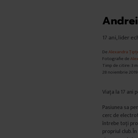
Andrei
17 ani, lider 
De
Alexandra Țipț
Fotografie de
Ale
Timp de citire: 3 
28 noiembrie 2019
Viața la 17 ani
Pasiunea sa pent
cerc de electrot
întrebe toți pro
propriul club. Î