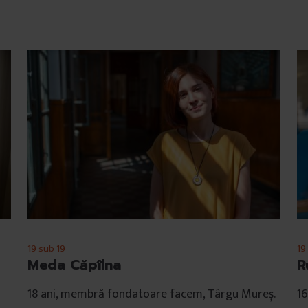
19 sub 19
19
Meda Căpîlna
R
18 ani, membră fondatoare facem, Târgu Mureș.
16