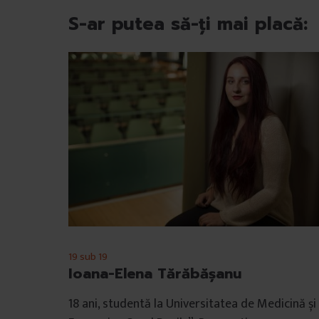
l
S-ar putea să-ți mai placă:
u
i
19 sub 19
Ioana-Elena Tărăbășanu
18 ani, studentă la Universitatea de Medicină și