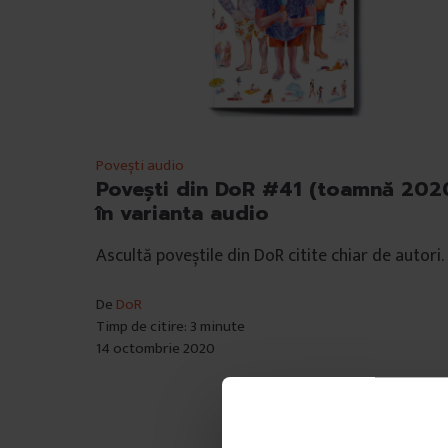
Povești audio
Povești din DoR #41 (toamnă 202
în varianta audio
Ascultă poveștile din DoR citite chiar de autori.
De
DoR
Timp de citire: 3 minute
14 octombrie 2020