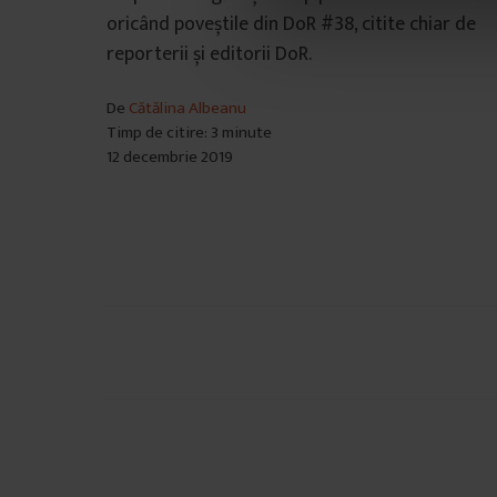
o
oricând poveștile din DoR #38, citite chiar de
n
reporterii și editorii DoR.
s
i
De
Cătălina Albeanu
m
Timp de citire: 3 minute
ț
12 decembrie 2019
ă
m
â
n
t
u
l
Navigare
u
i
în
articole