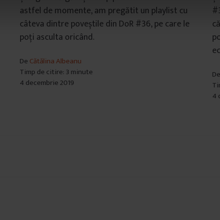
astfel de momente, am pregătit un playlist cu
#3
câteva dintre poveștile din DoR #36, pe care le
că
poți asculta oricând.
po
ec
De
Cătălina Albeanu
Timp de citire: 3 minute
D
4 decembrie 2019
Ti
4 