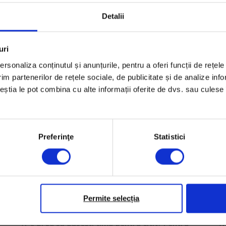
Detalii
uri
rsonaliza conținutul și anunțurile, pentru a oferi funcții de rețele
im partenerilor de rețele sociale, de publicitate și de analize info
ceștia le pot combina cu alte informații oferite de dvs. sau culese î
Preferinţe
Statistici
Povești audio
Po
n
Povești din DoR #36 în varianta
D
Permite selecția
audio
a
Ți-e greu să găsești timp pentru citit? Pentru
Ți