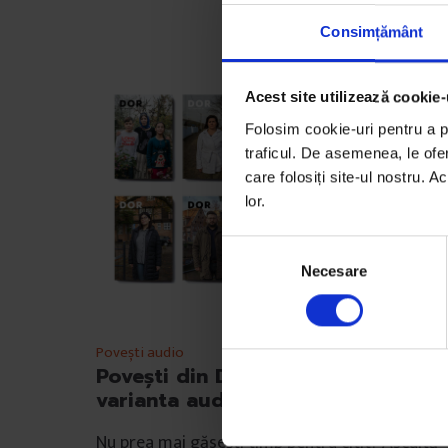
Consimțământ
Acest site utilizează cookie-
Folosim cookie-uri pentru a pe
traficul. De asemenea, le ofer
care folosiți site-ul nostru. A
lor.
S
Necesare
e
l
e
c
Povești audio
ț
Povești din DoR #38 (Iarnă 2019) î
i
varianta audio
a
Nu prea mai găsești timp pentru citit? Ascultă
c