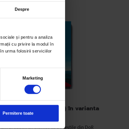
Despre
 sociale și pentru a analiza
rmații cu privire la modul în
n urma folosirii serviciilor
Marketing
vești audio
oR #37 (Toamnă 2019) în varianta
Permitere toate
udio
-am pregătit un playlist cu poveștile din DoR