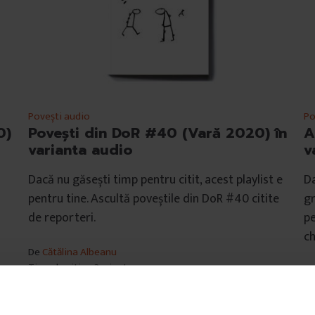
Povești audio
Po
Povești din DoR #40 (Vară 2020) în
A
0)
varianta audio
v
Dacă nu găsești timp pentru citit, acest playlist e
Da
pentru tine. Ascultă poveștile din DoR #40 citite
gr
de reporteri.
pe
ch
De
Cătălina Albeanu
Timp de citire: 3 minute
D
20 august 2020
Ti
19