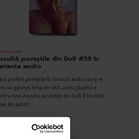
vești audio
scultă poveștile din DoR #39 în
arianta audio
că preferi poveștile în format audio sau ți-e
eu să găsești timp de citit, acest playlist e
ntru tine. Ascultă poveștile din DoR #39 citite
iar de autori.
e
DoR
mp de citire: 3 minute
 martie 2020