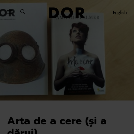
Sari
Sari
la
la
English
meniu
conținut
Arta de a cere (și a
dărui)