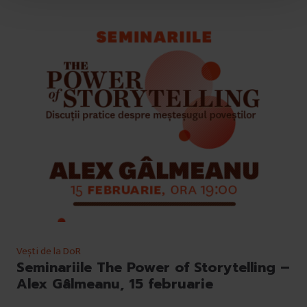
u
l
u
i
Vești de la DoR
Seminariile The Power of Storytelling –
Alex Gâlmeanu, 15 februarie