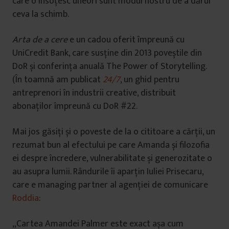
care o însoțesc uneori sunt modul nostru de a dărui
ceva la schimb.
Arta de a cere
e un cadou oferit împreună cu
UniCredit Bank, care susține din 2013 poveștile din
DoR și conferința anuală The Power of Storytelling.
(În toamnă am publicat
24/7
, un ghid pentru
antreprenori în industrii creative, distribuit
abonaților împreună cu DoR #22.
Mai jos găsiți și o poveste de la o cititoare a cărții, un
rezumat bun al efectului pe care Amanda și filozofia
ei despre încredere, vulnerabilitate și generozitate o
au asupra lumii. Rândurile îi aparțin Iuliei Prisecaru,
care e managing partner al agenției de comunicare
Roddia
:
„Cartea Amandei Palmer este exact așa cum