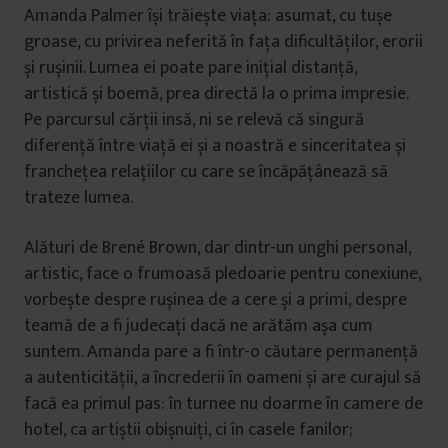
Amanda Palmer își trăiește viața: asumat, cu tușe
groase, cu privirea neferită în fața dificultăților, erorii
și rușinii. Lumea ei poate pare inițial distanță,
artistică și boemă, prea directă la o prima impresie.
Pe parcursul cărții insă, ni se relevă că singură
diferență între viață ei și a noastră e sinceritatea și
franchețea relațiilor cu care se încăpățânează să
trateze lumea.
Alături de Brené Brown, dar dintr-un unghi personal,
artistic, face o frumoasă pledoarie pentru conexiune,
vorbește despre rușinea de a cere și a primi, despre
teamă de a fi judecați dacă ne arătăm așa cum
suntem. Amanda pare a fi într-o căutare permanență
a autenticității, a încrederii în oameni și are curajul să
facă ea primul pas: în turnee nu doarme în camere de
hotel, ca artiștii obișnuiți, ci în casele fanilor;