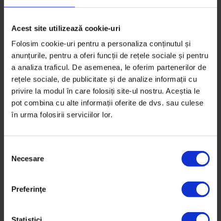
Acest site utilizează cookie-uri
Folosim cookie-uri pentru a personaliza conținutul și
anunțurile, pentru a oferi funcții de rețele sociale și pentru
a analiza traficul. De asemenea, le oferim partenerilor de
rețele sociale, de publicitate și de analize informații cu
privire la modul în care folosiți site-ul nostru. Aceștia le
pot combina cu alte informații oferite de dvs. sau culese
în urma folosirii serviciilor lor.
S
Necesare
e
l
e
Preferinţe
Eseuri
c
Victima
ț
i
Statistici