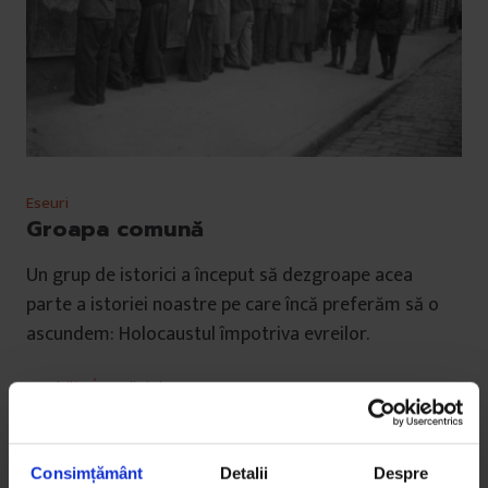
Eseuri
Groapa comună
Un grup de istorici a început să dezgroape acea
parte a istoriei noastre pe care încă preferăm să o
ascundem: Holocaustul împotriva evreilor.
De
Philip Ó Ceallaigh
Traducere de
Alina Purcaru
Fotografii din
arhiva CNSAS
Timp de citire: 32 de minute
Consimțământ
Detalii
Despre
28 iunie 2016