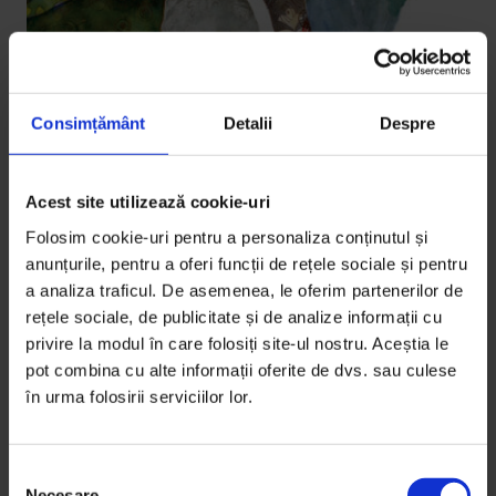
Consimțământ
Detalii
Despre
Acest site utilizează cookie-uri
Eseuri
Pledoarie pentru liceeni
Folosim cookie-uri pentru a personaliza conținutul și
anunțurile, pentru a oferi funcții de rețele sociale și pentru
Deși lumea își pierde încrederea în ei, liceenii sunt
a analiza traficul. De asemenea, le oferim partenerilor de
niște nuclee de energie constructivă; doar să știi să-i
rețele sociale, de publicitate și de analize informații cu
declanșezi.
privire la modul în care folosiți site-ul nostru. Aceștia le
pot combina cu alte informații oferite de dvs. sau culese
De
Andreea Borțun
în urma folosirii serviciilor lor.
Ilustrație de
Annabella Orosz
Timp de citire: 5 minute
18 octombrie 2011
S
Necesare