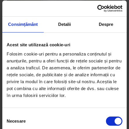
Consimțământ
Detalii
Despre
Acest site utilizează cookie-uri
Reportaje
Folosim cookie-uri pentru a personaliza conținutul și
Aici nu mai locuiește nimeni
anunțurile, pentru a oferi funcții de rețele sociale și pentru
a analiza traficul. De asemenea, le oferim partenerilor de
Viața în România celor tot mai puțini.
rețele sociale, de publicitate și de analize informații cu
privire la modul în care folosiți site-ul nostru. Aceștia le
De
Andreea Dogar
pot combina cu alte informații oferite de dvs. sau culese
Fotografii de
Diana Zaharia
în urma folosirii serviciilor lor.
Timp de citire: 97 de minute
8 iunie 2016
S
Necesare
e
l