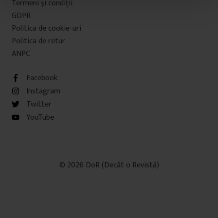
Termeni şi condiţii
t
u
GDPR
l
Politica de cookie-uri
u
Politica de retur
i
ANPC
Facebook
Instagram
Twitter
YouTube
© 2026 DoR (Decât o Revistă)