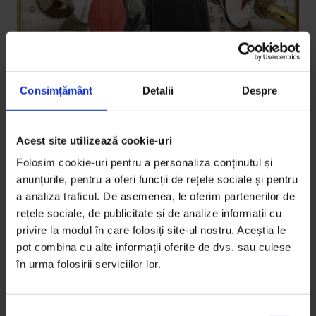
Consimțământ
Detalii
Despre
Acest site utilizează cookie-uri
Eseuri
Folosim cookie-uri pentru a personaliza conținutul și
Moartea unei pocăite
anunțurile, pentru a oferi funcții de rețele sociale și pentru
a analiza traficul. De asemenea, le oferim partenerilor de
Am cinci ani. Suntem în 1995. Sunt nevoită să dorm la
rețele sociale, de publicitate și de analize informații cu
bunicii pocăiţi în unele sâmbete, pentru că sunt zilele
privire la modul în care folosiți site-ul nostru. Aceștia le
în care taică-meu se îmbată şi face urât.
pot combina cu alte informații oferite de dvs. sau culese
în urma folosirii serviciilor lor.
De
Andreea Ungureanu
Colaj de
Ciprian Udrescu
Timp de citire: 12 minute
S