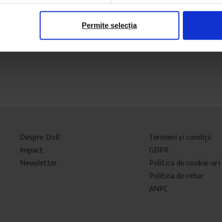
Permite selecția
Despre DoR
Termeni şi condiţii
Impact
GDPR
Newsletter
Politica de cookie-uri
Politica de retur
ANPC