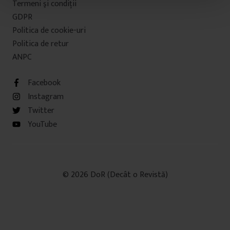
Termeni şi condiţii
t
u
GDPR
l
Politica de cookie-uri
u
Politica de retur
i
ANPC
Facebook
Instagram
Twitter
YouTube
© 2026 DoR (Decât o Revistă)