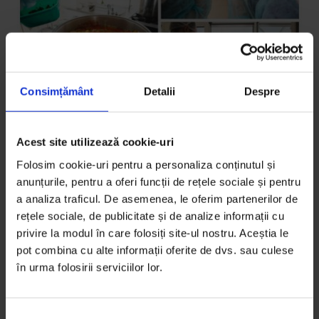
Consimțământ
Detalii
Despre
Acest site utilizează cookie-uri
Bucuresteanul
,
Texte
Folosim cookie-uri pentru a personaliza conținutul și
Bucureșteanul: O masă caldă
anunțurile, pentru a oferi funcții de rețele sociale și pentru
a analiza traficul. De asemenea, le oferim partenerilor de
În fiecare sâmbătă, 5 voluntari gătesc o masă caldă
rețele sociale, de publicitate și de analize informații cu
pentru 100 de persoane, într-o cantină socială de la
privire la modul în care folosiți site-ul nostru. Aceștia le
Apărătorii…
pot combina cu alte informații oferite de dvs. sau culese
în urma folosirii serviciilor lor.
De
Mădălina Oprișan
Fotografii de
Cosmin Sbarcea
Timp de citire: 6 minute
S