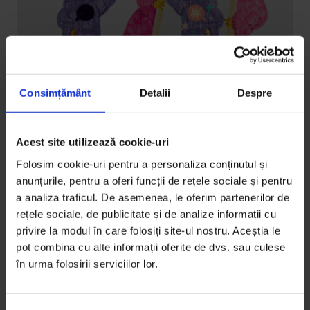
Consimțământ
Detalii
Despre
Eseuri
Întreține conversația, n-o devia spre
Acest site utilizează cookie-uri
tine
Folosim cookie-uri pentru a personaliza conținutul și
anunțurile, pentru a oferi funcții de rețele sociale și pentru
Ascultarea deschisă necesită o oarecare doză de
a analiza traficul. De asemenea, le oferim partenerilor de
aventură și chiar niște curaj, deoarece nu știi unde o
rețele sociale, de publicitate și de analize informații cu
să sfârșești.
privire la modul în care folosiți site-ul nostru. Aceștia le
pot combina cu alte informații oferite de dvs. sau culese
De
Kate Murphy
în urma folosirii serviciilor lor.
Traducere de
Olimpia Nicolae
Ilustrație de
Ilinca Roman
Timp de citire: 14 minute