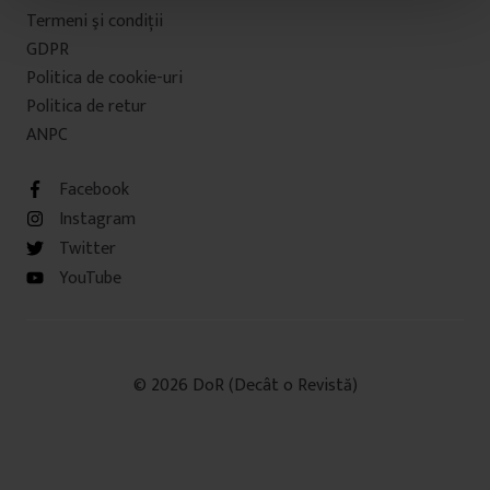
t
Termeni şi condiţii
u
GDPR
l
Politica de cookie-uri
u
Politica de retur
i
ANPC
Facebook
Instagram
Twitter
YouTube
© 2026 DoR (Decât o Revistă)