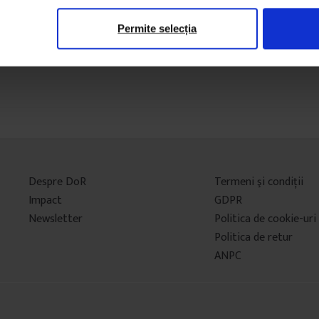
Permite selecția
Despre DoR
Termeni şi condiţii
Impact
GDPR
Newsletter
Politica de cookie-uri
Politica de retur
ANPC