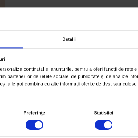
Detalii
uri
rsonaliza conținutul și anunțurile, pentru a oferi funcții de rețele
im partenerilor de rețele sociale, de publicitate și de analize info
e
ceștia le pot combina cu alte informații oferite de dvs. sau culese î
m
Preferinţe
Statistici