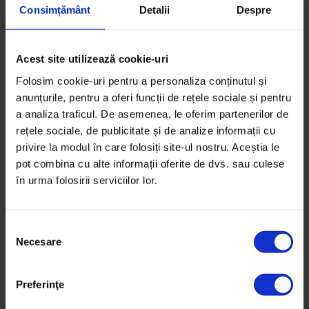
Consimțământ
Detalii
Despre
3 august 2020
Acest site utilizează cookie-uri
Folosim cookie-uri pentru a personaliza conținutul și
anunțurile, pentru a oferi funcții de rețele sociale și pentru
a analiza traficul. De asemenea, le oferim partenerilor de
rețele sociale, de publicitate și de analize informații cu
privire la modul în care folosiți site-ul nostru. Aceștia le
pot combina cu alte informații oferite de dvs. sau culese
în urma folosirii serviciilor lor.
S
Necesare
e
l
e
Preferinţe
c
Eseuri