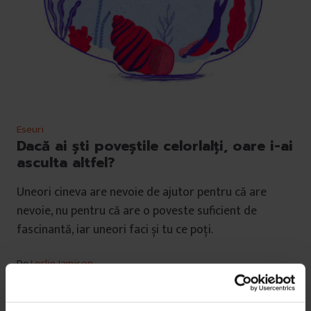
Eseuri
Dacă ai ști poveștile celorlalți, oare i-ai
asculta altfel?
Uneori cineva are nevoie de ajutor pentru că are
nevoie, nu pentru că are o poveste suficient de
fascinantă, iar uneori faci și tu ce poți.
De
Leslie Jamison
Traducere de
Anca Bărbulescu
Ilustrație de
Diana Barbu
Timp de citire: 12 minute