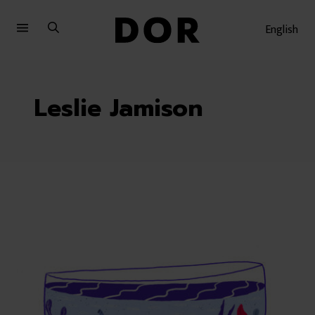
Sari
Sari
la
la
English
meniu
conținut
Leslie Jamison