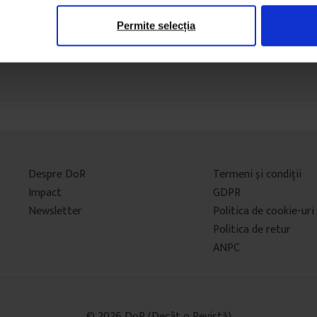
Permite selecția
Despre DoR
Termeni şi condiţii
Impact
GDPR
Newsletter
Politica de cookie-uri
Politica de retur
ANPC
© 2026 DoR (Decât o Revistă)