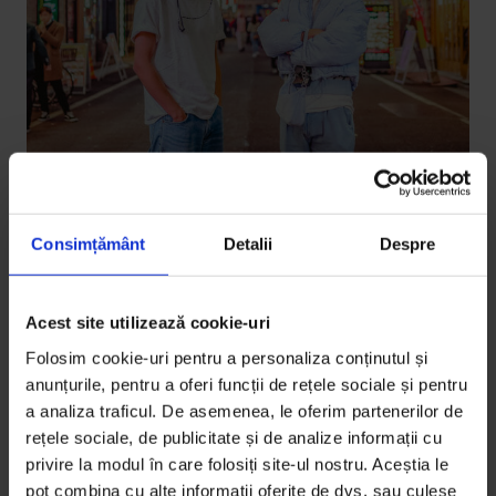
Interviuri
Recunoscători: O conversație între
Consimțământ
Detalii
Despre
Marius și Rareș Mariș
Marius Mariș are 25 de ani și este director de creație
Acest site utilizează cookie-uri
și managing partner al agenției KOMITI. Face
Folosim cookie-uri pentru a personaliza conținutul și
fotografii din adolescență și, mai nou, regizează
anunțurile, pentru a oferi funcții de rețele sociale și pentru
videoclipurile fratelui lui. Rareș Mariș (rareș) are 22
a analiza traficul. De asemenea, le oferim partenerilor de
de ani și e printre cei mai fresh artiști pop ai
rețele sociale, de publicitate și de analize informații cu
momentului. (Sigur ai auzit Nașpa.) În noiembrie au
privire la modul în care folosiți site-ul nostru. Aceștia le
călătorit împreună în Tokyo pentru clipul cu același
pot combina cu alte informații oferite de dvs. sau culese