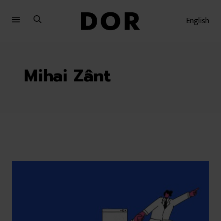
Sari
Sari
la
la
English
meniu
conținut
Mihai Zânt