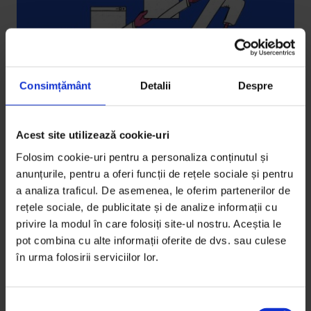
Consimțământ
Detalii
Despre
Coronavirus
Acest site utilizează cookie-uri
Cum transformi incertitudinea în
Folosim cookie-uri pentru a personaliza conținutul și
oportunitate
anunțurile, pentru a oferi funcții de rețele sociale și pentru
Criza COVID-19 e o ocazie pentru manageri și
a analiza traficul. De asemenea, le oferim partenerilor de
rețele sociale, de publicitate și de analize informații cu
antreprenori să renunțe la a ști, la a controla și la
privire la modul în care folosiți site-ul nostru. Aceștia le
presiunea de a supraviețui.
pot combina cu alte informații oferite de dvs. sau culese
în urma folosirii serviciilor lor.
De
Mihai Zânt
Ilustrație de
Emilian Mocanu
Timp de citire: 5 minute
S
30 martie 2020