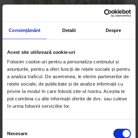
Consimțământ
Detalii
Despre
Acest site utilizează cookie-uri
Eseuri
Folosim cookie-uri pentru a personaliza conținutul și
Scrisoare de la New York
anunțurile, pentru a oferi funcții de rețele sociale și pentru
Despre schimbările de la Institutul Cultural Român și
a analiza traficul. De asemenea, le oferim partenerilor de
rețele sociale, de publicitate și de analize informații cu
logica apartenenței la națiunea română.
privire la modul în care folosiți site-ul nostru. Aceștia le
pot combina cu alte informații oferite de dvs. sau culese
De
Mona Nicoară
în urma folosirii serviciilor lor.
Ilustrație de
Rareș Cinteză
Timp de citire: 5 minute
22 iunie 2012
S
Necesare
e