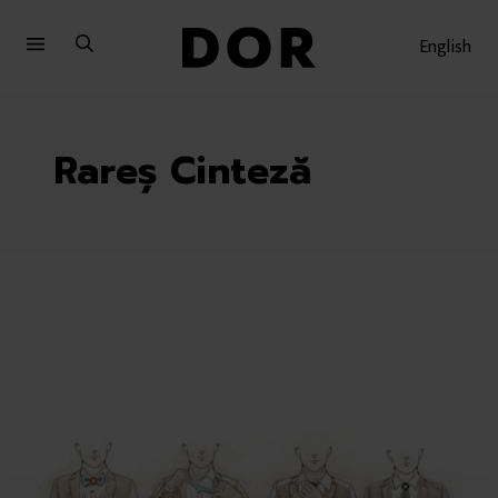
Sari
Sari
la
la
English
meniu
conținut
Rareș Cinteză