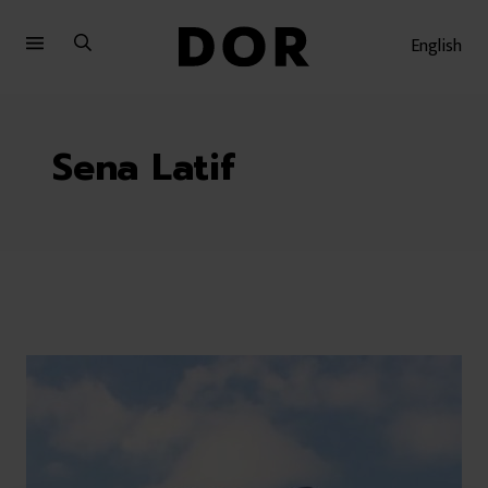
Sari
Sari
la
la
English
meniu
conținut
Sena Latif