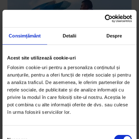
Consimțământ
Detalii
Despre
Acest site utilizează cookie-uri
Texte
Folosim cookie-uri pentru a personaliza conținutul și
CM2014: Scrisoare din Buenos Aires
anunțurile, pentru a oferi funcții de rețele sociale și pentru
a analiza traficul. De asemenea, le oferim partenerilor de
Argentinienii au trăit împreună și victoriile, și
rețele sociale, de publicitate și de analize informații cu
înfrângerea în fața Germaniei.
privire la modul în care folosiți site-ul nostru. Aceștia le
pot combina cu alte informații oferite de dvs. sau culese
De
Sena Latif
în urma folosirii serviciilor lor.
Fotografie de
Sena Latif
Timp de citire: 3 minute
15 iulie 2014
S