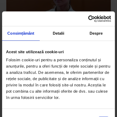
Consimțământ
Detalii
Despre
Acest site utilizează cookie-uri
Bucuresteanul
Folosim cookie-uri pentru a personaliza conținutul și
Bucureșteanul: Cu centura strâns
anunțurile, pentru a oferi funcții de rețele sociale și pentru
legată
a analiza traficul. De asemenea, le oferim partenerilor de
rețele sociale, de publicitate și de analize informații cu
Despre cum forța stă ascunsă într-o liceană de 1.57
privire la modul în care folosiți site-ul nostru. Aceștia le
m.
pot combina cu alte informații oferite de dvs. sau culese
în urma folosirii serviciilor lor.
De
Alexandra Țipțer
Video de
Simina Oprescu
Timp de citire: 5 minute
S