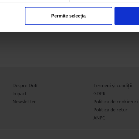
Permite selecția
Despre DoR
Termeni şi condiţii
Impact
GDPR
Newsletter
Politica de cookie-uri
Politica de retur
ANPC