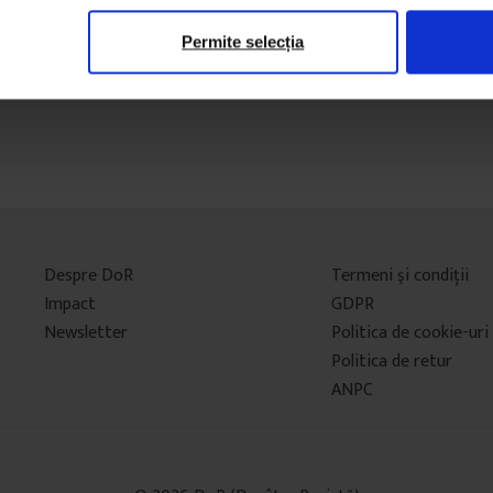
Permite selecția
Despre DoR
Termeni şi condiţii
Impact
GDPR
Newsletter
Politica de cookie-uri
Politica de retur
ANPC