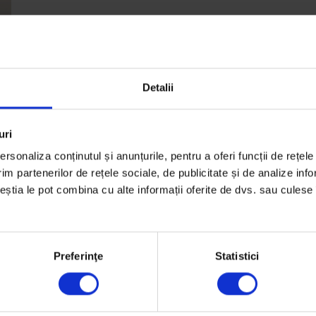
Detalii
uri
rsonaliza conținutul și anunțurile, pentru a oferi funcții de rețele
im partenerilor de rețele sociale, de publicitate și de analize info
ct
ceștia le pot combina cu alte informații oferite de dvs. sau culese î
e.
Preferinţe
Statistici