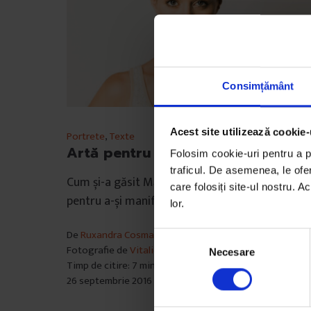
Consimțământ
Acest site utilizează cookie-
Portrete
,
Texte
Artă pentru dreptate
Folosim cookie-uri pentru a pe
traficul. De asemenea, le ofer
Cum și-a găsit Mădălina Brândușe spațiul perfe
care folosiți site-ul nostru. A
pentru a-și manifesta instinctele de nesupuner
lor.
De
Ruxandra Cosma
S
Fotografie de
Vitalie Brega
Necesare
e
Timp de citire: 7 minute
l
26 septembrie 2016
e
c