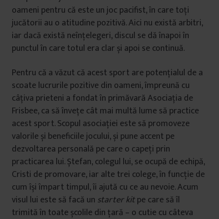
oameni pentru că este un joc pacifist, în care toți
jucătorii au o atitudine pozitivă. Aici nu există arbitri,
iar dacă există neînțelegeri, discul se dă înapoi în
punctul în care totul era clar și apoi se continuă.
Pentru că a văzut că acest sport are potențialul de a
scoate lucrurile pozitive din oameni, împreună cu
câțiva prieteni a fondat în primăvară Asociația de
Frisbee, ca să învețe cât mai multă lume să practice
acest sport. Scopul asociației este să promoveze
valorile și beneficiile jocului, și pune accent pe
dezvoltarea personală pe care o capeți prin
practicarea lui. Ștefan, colegul lui, se ocupă de echipă,
Cristi de promovare, iar alte trei colege, în funcție de
cum își împart timpul, îi ajută cu ce au nevoie. Acum
visul lui este să facă un
starter kit
pe care să îl
trimită în toate școlile din țară – o cutie cu câteva