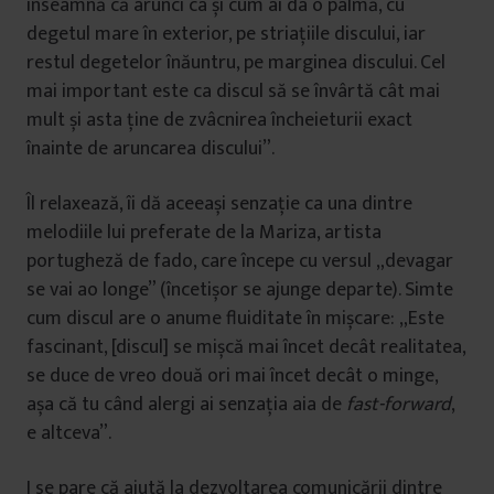
înseamnă că arunci ca și cum ai da o palmă, cu
degetul mare în exterior, pe striațiile discului, iar
restul degetelor înăuntru, pe marginea discului. Cel
mai important este ca discul să se învârtă cât mai
mult și asta ține de zvâcnirea încheieturii exact
înainte de aruncarea discului”.
Îl relaxează, îi dă aceeași senzație ca una dintre
melodiile lui preferate de la Mariza, artista
portugheză de fado, care începe cu versul „devagar
se vai ao longe” (încetișor se ajunge departe). Simte
cum discul are o anume fluiditate în mișcare: „Este
fascinant, [discul] se mișcă mai încet decât realitatea,
se duce de vreo două ori mai încet decât o minge,
așa că tu când alergi ai senzația aia de
fast-forward
,
e altceva”.
I se pare că ajută la dezvoltarea comunicării dintre