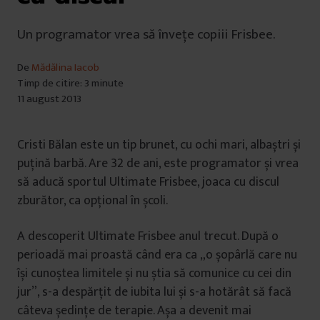
Un programator vrea să învețe copiii Frisbee.
De
Mădălina Iacob
Timp de citire: 3 minute
11 august 2013
Cristi Bălan este un tip brunet, cu ochi mari, albaștri și
puțină barbă. Are 32 de ani, este programator și vrea
să aducă sportul Ultimate Frisbee, joaca cu discul
zburător, ca opțional în școli.
A descoperit Ultimate Frisbee anul trecut. După o
perioadă mai proastă când era ca „o șopârlă care nu
își cunoștea limitele și nu știa să comunice cu cei din
jur”, s-a despărțit de iubita lui și s-a hotărât să facă
câteva ședințe de terapie. Așa a devenit mai