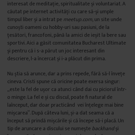
interesat de meditație, spiritualitate și voluntariat. A
căutat pe internet activități cu care să-și umple
timpul liber și a intrat pe
meetup.com
, un site unde
cunoști oameni cu hobby-uri sau pasiuni, de la
țesători, francofoni, până la amici de ieșit la bere sau
sportivi. Aici a găsit comunitatea Bucharest Ultimate
și pentru că i s-a părut un joc interesant din
descriere, l-a încercat și i-a plăcut din prima.
Nu știa să arunce, dar a prins repede, fără să-l învețe
cineva. Cristi spune că oricine poate exersa singur:
„este la fel de ușor ca atunci când dai cu piciorul într-
o minge. La fel e și cu discul, poate fi natural de
laînceput, dar doar practicând vei înțelege mai bine
mișcarea”. După câteva luni, și-a dat seama că a
început să prindă mișcările și că începe să-i placă. Un
tip de aruncare a discului se numește
backhand
și