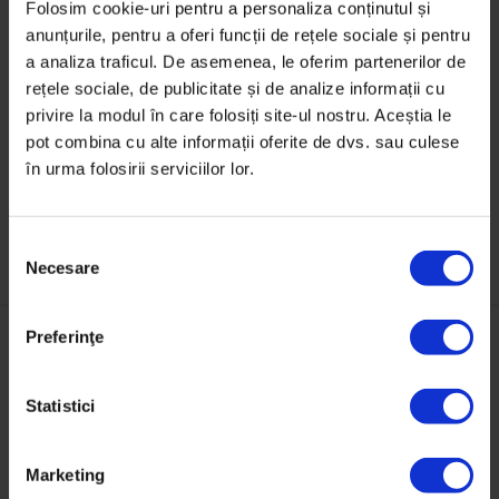
văzut doar ca un simplu joc în cerc sau o activitate
Folosim cookie-uri pentru a personaliza conținutul și
pentru câine și stăpânul lui pe plajă, ci ca un sport. ●
anunțurile, pentru a oferi funcții de rețele sociale și pentru
a analiza traficul. De asemenea, le oferim partenerilor de
Bucureșteanul
este o serie de articole săptămânale
rețele sociale, de publicitate și de analize informații cu
despre oameni și întâmplări din Capitală.
privire la modul în care folosiți site-ul nostru. Aceștia le
pot combina cu alte informații oferite de dvs. sau culese
în urma folosirii serviciilor lor.
S
Necesare
e
l
e
Preferinţe
c
ț
S-ar putea să-ți mai placă:
i
Statistici
a
c
Marketing
o