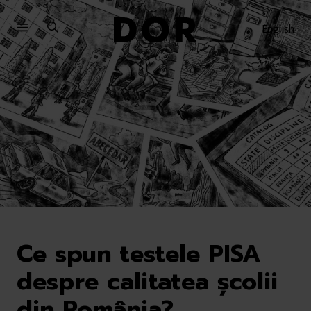
Sari
Sari
la
la
English
meniu
conținut
Ce spun testele PISA
despre calitatea școlii
din România?