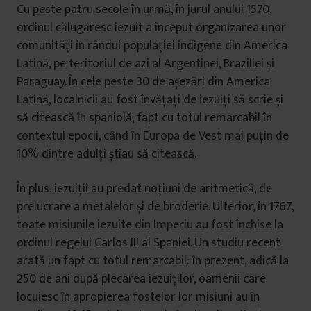
Cu peste patru secole în urmă, în jurul anului 1570,
ordinul călugăresc iezuit a început organizarea unor
comunități în rândul populației indigene din America
Latină, pe teritoriul de azi al Argentinei, Braziliei și
Paraguay. În cele peste 30 de așezări din America
Latină, localnicii au fost învățați de iezuiți să scrie și
să citească în spaniolă, fapt cu totul remarcabil în
contextul epocii, când în Europa de Vest mai puțin de
10% dintre adulți știau să citească.
În plus, iezuiții au predat noțiuni de aritmetică, de
prelucrare a metalelor și de broderie. Ulterior, în 1767,
toate misiunile iezuite din Imperiu au fost închise la
ordinul regelui Carlos III al Spaniei. Un studiu recent
arată un fapt cu totul remarcabil: în prezent, adică la
250 de ani după plecarea iezuiților, oamenii care
locuiesc în apropierea fostelor lor misiuni au în