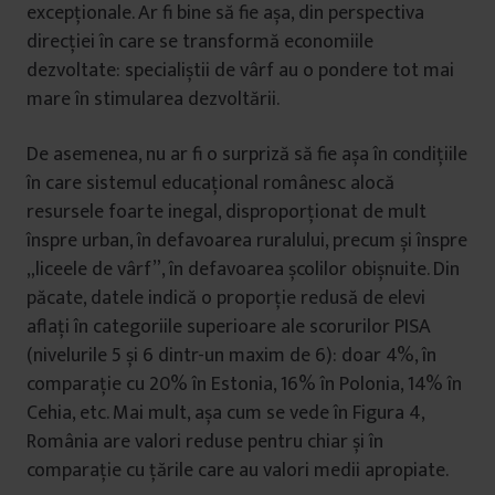
excepționale. Ar fi bine să fie așa, din perspectiva
direcției în care se transformă economiile
dezvoltate: specialiștii de vârf au o pondere tot mai
mare în stimularea dezvoltării.
De asemenea, nu ar fi o surpriză să fie așa în condițiile
în care sistemul educațional românesc alocă
resursele foarte inegal, disproporționat de mult
înspre urban, în defavoarea ruralului, precum și înspre
„liceele de vârf”, în defavoarea școlilor obișnuite. Din
păcate, datele indică o proporție redusă de elevi
aflați în categoriile superioare ale scorurilor PISA
(nivelurile 5 și 6 dintr-un maxim de 6): doar 4%, în
comparație cu 20% în Estonia, 16% în Polonia, 14% în
Cehia, etc. Mai mult, așa cum se vede în Figura 4,
România are valori reduse pentru chiar și în
comparație cu țările care au valori medii apropiate.