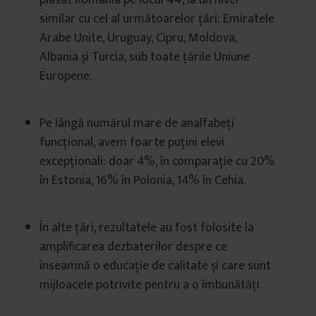
plasat România pe locul 44, la un nivel
similar cu cel al următoarelor țări: Emiratele
Arabe Unite, Uruguay, Cipru, Moldova,
Albania și Turcia, sub toate țările Uniune
Europene.
Pe lângă numărul mare de analfabeți
funcțional, avem foarte puțini elevi
excepționali: doar 4%, în comparație cu 20%
în Estonia, 16% în Polonia, 14% în Cehia.
În alte țări, rezultatele au fost folosite la
amplificarea dezbaterilor despre ce
înseamnă o educație de calitate și care sunt
mijloacele potrivite pentru a o îmbunătăți.