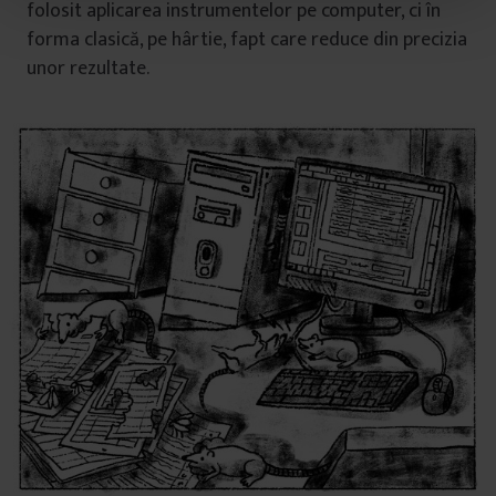
folosit aplicarea instrumentelor pe computer, ci în
t
u
forma clasică, pe hârtie, fapt care reduce din precizia
l
unor rezultate.
u
i