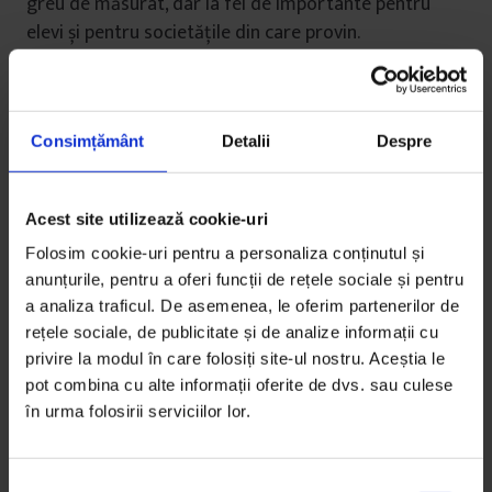
greu de măsurat, dar la fel de importante pentru
elevi și pentru societățile din care provin.
În plus, sunt țări în care elevii sunt antrenați pe
durata școlii pentru testarea PISA, fapt care
dăunează învățării și introduce distorsiuni în
Consimțământ
Detalii
Despre
rezultatele aplicării oficiale a testului. Al doilea
argument este cel al colaborării prea strânse dintre
Acest site utilizează cookie-uri
OECD și firme globale specializate în educație. Una
dintre consecințele acestei colaborări este că
Folosim cookie-uri pentru a personaliza conținutul și
anunțurile, pentru a oferi funcții de rețele sociale și pentru
elaborarea instrumentelor PISA, aplicarea lor și
a analiza traficul. De asemenea, le oferim partenerilor de
interpretarea datelor nu sunt complet transparente.
rețele sociale, de publicitate și de analize informații cu
privire la modul în care folosiți site-ul nostru. Aceștia le
De asemenea, apar conflicte de interese, datorită
pot combina cu alte informații oferite de dvs. sau culese
faptului că aceleași firme obțin profit din vânzarea de
în urma folosirii serviciilor lor.
documentații de antrenament. În al treilea rând, unii
experți afirmă că în elaborarea chestionarelor,
aplicarea lor, realizarea de eșantioane și
S