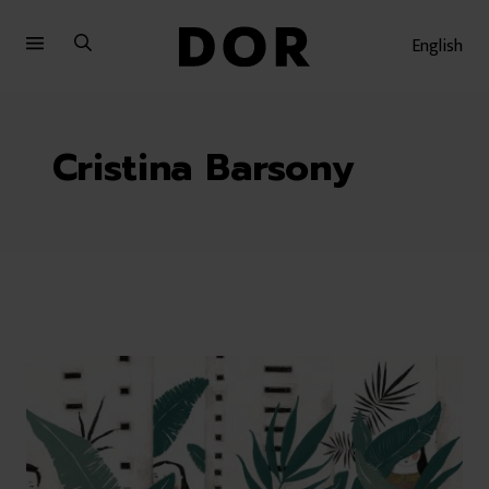
Sari
Sari
la
la
English
meniu
conținut
Cristina Barsony