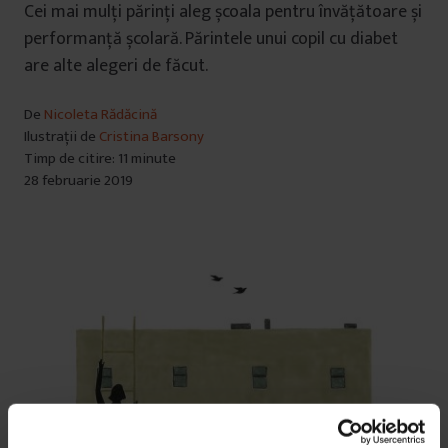
Cei mai mulți părinți aleg școala pentru învățătoare și
performanță școlară. Părintele unui copil cu diabet
are alte alegeri de făcut.
De
Nicoleta Rădăcină
Ilustrații de
Cristina Barsony
Timp de citire: 11 minute
28 februarie 2019