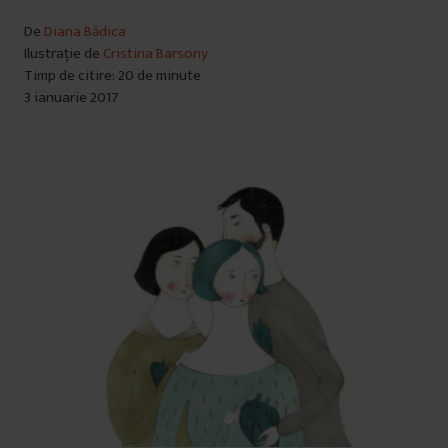
i
De
Diana Bădica
Ilustrație de
Cristina Barsony
Timp de citire: 20 de minute
3 ianuarie 2017