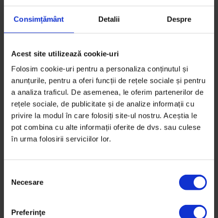
Consimțământ
Detalii
Despre
Acest site utilizează cookie-uri
Educație
,
Reportaje
Folosim cookie-uri pentru a personaliza conținutul și
Bullying: Nu trece
anunțurile, pentru a oferi funcții de rețele sociale și pentru
Răul făcut de hărțuirea continuă din gimnaziu nu s-a
a analiza traficul. De asemenea, le oferim partenerilor de
cicatrizat nici în câțiva ani pentru două adolescente.
rețele sociale, de publicitate și de analize informații cu
privire la modul în care folosiți site-ul nostru. Aceștia le
pot combina cu alte informații oferite de dvs. sau culese
De
Elena Văduva
Ilustrații de
Cristina Barsony
în urma folosirii serviciilor lor.
Timp de citire: 6 minute
27 noiembrie 2018
S
Necesare
e
l
e
Preferinţe