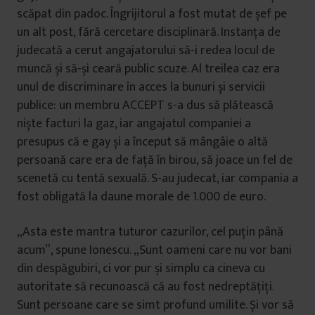
scăpat din padoc. Îngrijitorul a fost mutat de șef pe
un alt post, fără cercetare disciplinară. Instanța de
judecată a cerut angajatorului să-i redea locul de
muncă și să-și ceară public scuze. Al treilea caz era
unul de discriminare în acces la bunuri și servicii
publice: un membru ACCEPT s-a dus să plătească
niște facturi la gaz, iar angajatul companiei a
presupus că e gay și a început să mângâie o altă
persoană care era de față în birou, să joace un fel de
scenetă cu tentă sexuală. S-au judecat, iar compania a
fost obligată la daune morale de 1.000 de euro.
„Asta este mantra tuturor cazurilor, cel puțin până
acum”, spune Ionescu. „Sunt oameni care nu vor bani
din despăgubiri, ci vor pur și simplu ca cineva cu
autoritate să recunoască că au fost nedreptățiți.
Sunt persoane care se simt profund umilite. Și vor să