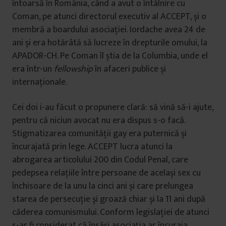
întoarsă în România, când a avut o întâlnire cu
Coman, pe atunci directorul executiv al ACCEPT, și o
membră a boardului asociației. Iordache avea 24 de
ani și era hotărâtă să lucreze în drepturile omului, la
APADOR-CH. Pe Coman îl știa de la Columbia, unde el
era într-un
fellowship
în afaceri publice și
internaționale.
Cei doi i-au făcut o propunere clară: să vină să-i ajute,
pentru că niciun avocat nu era dispus s-o facă.
Stigmatizarea comunității gay era puternică și
încurajată prin lege. ACCEPT lucra atunci la
abrogarea articolului 200 din Codul Penal, care
pedepsea relațiile între persoane de același sex cu
închisoare de la unu la cinci ani și care prelungea
starea de persecuție și groază chiar și la 11 ani după
căderea comunismului. Conform legislației de atunci
s-ar fi considerat că însăși asociația ar încuraja