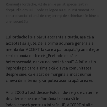
Romanița Iordache, 42 de ani, e jurist specializat în
drepturile omului. Crede că legea nu e un instrument de
control social, ci unul de creștere și de schimbare în bine a
unei societăți.
Lui Iordache i s-a părut aberantă situația, așa că a
acceptat să ajute. De la prima adunare generală a
membrilor ACCEPT la care a participat, își amintește
replica unuia dintre ei: „Pretinde ea că e
heterosexuală, dar cu noi poți să spui”. A înfuriat-o
impresia pe care a simțit că o avea comunitatea
despre sine: că e atât de marginală, încât numai
cineva din interior și-ar putea asuma apărarea ei.
Anul 2000 a fost decisiv. Folosindu-se și de criteriile
de aderare pe care România trebuia să le
îndeplinească pentru a intra în UE, ACCEPT și alte