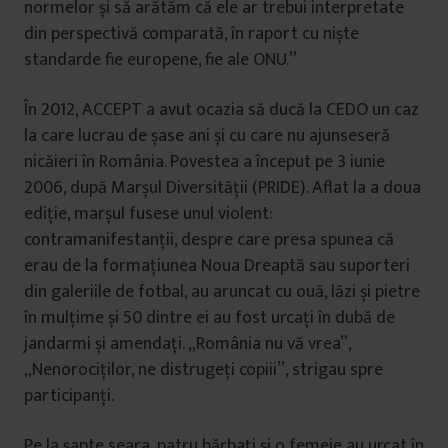
normelor și să arătăm că ele ar trebui interpretate
din perspectivă comparată, în raport cu niște
standarde fie europene, fie ale ONU.”
În 2012, ACCEPT a avut ocazia să ducă la CEDO un caz
la care lucrau de șase ani și cu care nu ajunseseră
nicăieri în România. Povestea a început pe 3 iunie
2006, după Marșul Diversității (PRIDE). Aflat la a doua
ediție, marșul fusese unul violent:
contramanifestanții, despre care presa spunea că
erau de la formațiunea Noua Dreaptă sau suporteri
din galeriile de fotbal, au aruncat cu ouă, lăzi și pietre
în mulțime și 50 dintre ei au fost urcați în dubă de
jandarmi și amendați. „România nu vă vrea”,
„Nenorociților, ne distrugeți copiii”, strigau spre
participanți.
Pe la șapte seara, patru bărbați și o femeie au urcat în