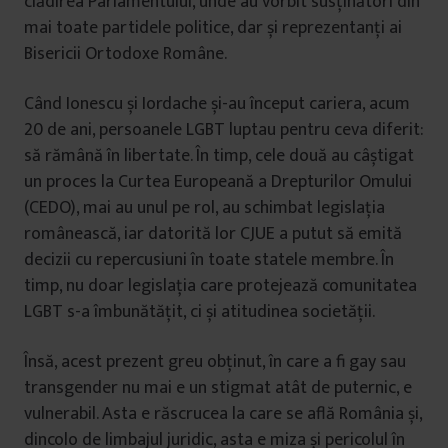
clădirea Parlamentului, unde au vorbit susținători din
mai toate partidele politice, dar și reprezentanți ai
Bisericii Ortodoxe Române.
Când Ionescu și Iordache și-au început cariera, acum
20 de ani, persoanele LGBT luptau pentru ceva diferit:
să rămână în libertate. În timp, cele două au câștigat
un proces la Curtea Europeană a Drepturilor Omului
(CEDO), mai au unul pe rol, au schimbat legislația
românească, iar datorită lor CJUE a putut să emită
decizii cu repercusiuni în toate statele membre. În
timp, nu doar legislația care protejează comunitatea
LGBT s-a îmbunătățit, ci și atitudinea societății.
Însă, acest prezent greu obținut, în care a fi gay sau
transgender nu mai e un stigmat atât de puternic, e
vulnerabil. Asta e răscrucea la care se află România și,
dincolo de limbajul juridic, asta e miza și pericolul în