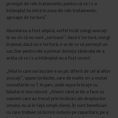
protejat de rele tratamente, pentru că ce i s-a
întâmplat lui intră în zona de rele tratamente,
aproape de tortură”.
Abordarea a fost atipică, astfel încât colegi avocați
le-au zis că nu sunt „serioase”: dacă e tortură, mergi
în penal, dacă nu e tortură, n-ai de ce să pornești un
caz. Dar pentru ele a primat dorința tânărului de a
arăta că ce i s-a întâmplat nu a fost corect.
„Felul în care noi lucrăm e un pic diferit de cel al altor
avocați”, spune Iordache, care de multe ori a mutat
consultările cu T. în parc, unde ieșea în brațe cu
băiatul ei nou-născut. „Atunci când ai de-a face cu
oameni care au trecut prin încălcări ale drepturilor
omului, nu ai în față simpli clienți. Îți sunt beneficiari
cu care trebuie să lucrezi inclusiv pe capacitare, pe a