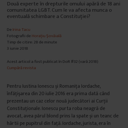
Două experte în drepturile omului apără de 18 ani
comunitatea LGBT. Cum le va afecta munca o
eventuală schimbare a Constituției?
De
Irina Tacu
Fotografii de
Horațiu Şovăială
Timp de citire: 28 de minute
3 iunie 2018
Acest articol a fost publicat în DoR #32 (vară 2018)
Cumpără revista
Pentru Iustina Ionescu și Romanița Iordache,
înfățișarea din 20 iulie 2016 era prima dată când
prezentau un caz celor nouă judecători ai Curții
Constituționale. Ionescu purta roba neagră de
avocat, avea părul blond prins la spate și un teanc de
hârtii pe pupitrul din față. Iordache, jurista, era în