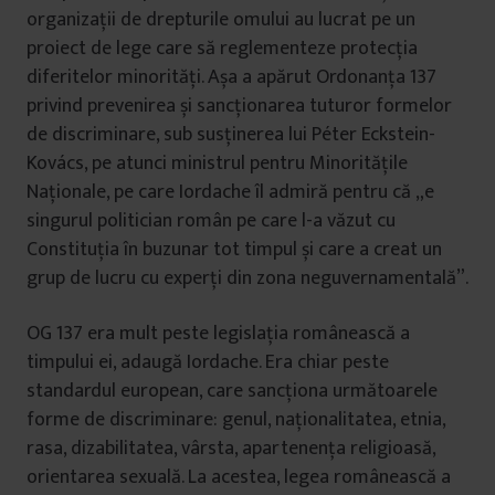
organizații de drepturile omului au lucrat pe un
proiect de lege care să reglementeze protecția
diferitelor minorități. Așa a apărut Ordonanța 137
privind prevenirea și sancționarea tuturor formelor
de discriminare, sub susținerea lui Péter Eckstein-
Kovács, pe atunci ministrul pentru Minoritățile
Naționale, pe care Iordache îl admiră pentru că „e
singurul politician român pe care l-a văzut cu
Constituția în buzunar tot timpul și care a creat un
grup de lucru cu experți din zona neguvernamentală”.
OG 137 era mult peste legislația românească a
timpului ei, adaugă Iordache. Era chiar peste
standardul european, care sancționa următoarele
forme de discriminare: genul, naționalitatea, etnia,
rasa, dizabilitatea, vârsta, apartenența religioasă,
orientarea sexuală. La acestea, legea românească a