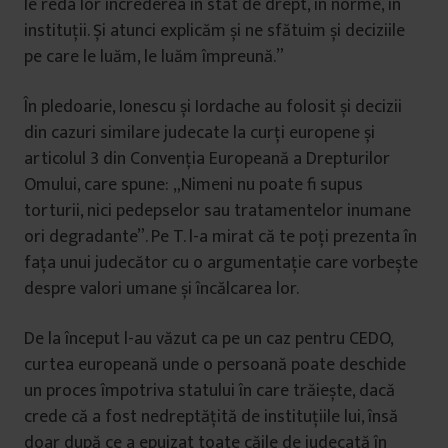
le reda lor încrederea în stat de drept, în norme, în
instituții. Și atunci explicăm și ne sfătuim și deciziile
pe care le luăm, le luăm împreună.”
În pledoarie, Ionescu și Iordache au folosit și decizii
din cazuri similare judecate la curți europene și
articolul 3 din Convenția Europeană a Drepturilor
Omului, care spune: „Nimeni nu poate fi supus
torturii, nici pedepselor sau tratamentelor inumane
ori degradante”. Pe T. l-a mirat că te poți prezenta în
fața unui judecător cu o argumentație care vorbește
despre valori umane și încălcarea lor.
De la început l-au văzut ca pe un caz pentru CEDO,
curtea europeană unde o persoană poate deschide
un proces împotriva statului în care trăiește, dacă
crede că a fost nedreptățită de instituțiile lui, însă
doar după ce a epuizat toate căile de judecată în