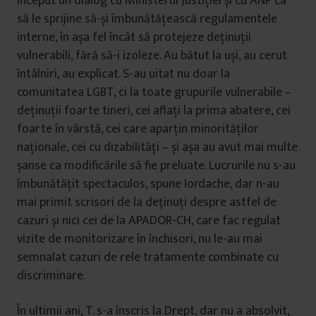
început un dialog cu Ministerul Justiției și cu ANP ca
să le sprijine să-și îmbunătățească regulamentele
interne, în așa fel încât să protejeze deținuții
vulnerabili, fără să-i izoleze. Au bătut la uși, au cerut
întâlniri, au explicat. S-au uitat nu doar la
comunitatea LGBT, ci la toate grupurile vulnerabile –
deținuții foarte tineri, cei aflați la prima abatere, cei
foarte în vârstă, cei care aparțin minorităților
naționale, cei cu dizabilități – și așa au avut mai multe
șanse ca modificările să fie preluate. Lucrurile nu s-au
îmbunătățit spectaculos, spune Iordache, dar n-au
mai primit scrisori de la deținuți despre astfel de
cazuri și nici cei de la APADOR-CH, care fac regulat
vizite de monitorizare în închisori, nu le-au mai
semnalat cazuri de rele tratamente combinate cu
discriminare.
În ultimii ani, T. s-a înscris la Drept, dar nu a absolvit,