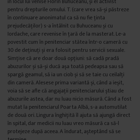
în locul lui venise Florin Buhuceanu, și el activist
pentru drepturile omului. T. (care vrea să-și păstreze
în continuare anonimatul ca să nu fie ținta
prejudecăților) s-a întâlnit cu Buhuceanu și cu
Iordache, care revenise în țară de la masterat. Le-a
povestit cum în penitenciar stătea într-o cameră cu
30 de deținuți și era folosit pentru servicii sexuale.
Simțise că are doar două opțiuni: să cadă pradă
abuzurilor și să-și ducă așa toată pedeapsa sau să
spargă geamul, să ia un ciob și să se taie cu ceilalți
din cameră. Alesese prima variantă și, când a ieșit,
voia să se afle că angajații penitenciarului știau de
abuzurile astea, dar nu luau nicio măsură. Când a fost
mutat la penitenciarul Poarta Albă, s-a automutilat
de două ori. Lingura înghițită îl ajuta să ajungă direct
în spital, dar medicii nu luau vreo măsură ca să-l
protejeze după aceea. A îndurat, așteptând să se
termine.