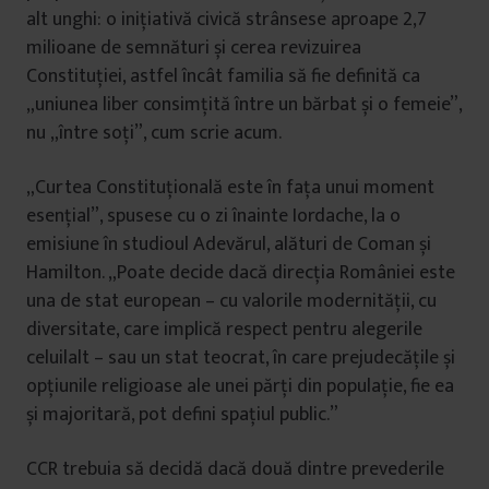
alt unghi: o inițiativă civică strânsese aproape 2,7
milioane de semnături și cerea revizuirea
Constituției, astfel încât familia să fie definită ca
„uniunea liber consimțită între un bărbat și o femeie”,
nu „între soți”, cum scrie acum.
„Curtea Constituțională este în fața unui moment
esențial”, spusese cu o zi înainte Iordache, la o
emisiune în studioul Adevărul, alături de Coman și
Hamilton. „Poate decide dacă direcția României este
una de stat european – cu valorile modernității, cu
diversitate, care implică respect pentru alegerile
celuilalt – sau un stat teocrat, în care prejudecățile și
opțiunile religioase ale unei părți din populație, fie ea
și majoritară, pot defini spațiul public.”
CCR trebuia să decidă dacă două dintre prevederile