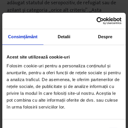
adăugat statutul de seropozitiv, de refugiat sau de
azilant și categoria „orice alt criteriu”. „Asta
înseamnă că, pe măsură ce societatea evoluează și
apar noi condiții care duc la discriminare, coalizarea
lor ca grup protejat e posibilă și atunci devine
Consimțământ
Detalii
Despre
sancționabilă discriminarea”, explică Iordache. (În
plus, legea românească a definit explicit dreptul la
demnitate umană, prevedere care a fost folosită în
Acest site utilizează cookie-uri
apărarea multor persoane LGBT și în cazuri de
Folosim cookie-uri pentru a personaliza conținutul și
segregare rasială, pentru că segregarea nu este
anunțurile, pentru a oferi funcții de rețele sociale și pentru
definită prin lege.)
a analiza traficul. De asemenea, le oferim partenerilor de
rețele sociale, de publicitate și de analize informații cu
Tot atunci s-a format Coaliția anti-discriminare, care
privire la modul în care folosiți site-ul nostru. Aceștia le
funcționează și astăzi și din care fac parte
pot combina cu alte informații oferite de dvs. sau culese
numeroase organizații de drepturile omului, printre
în urma folosirii serviciilor lor.
care ActiveWatch, APADOR-CH, Institutul pentru
Politici Publice, Centrul FILIA. Ulterior, pentru că legea
S