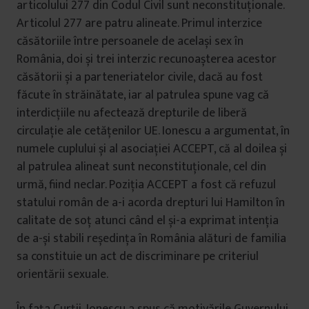
articolului 277 din Codul Civil sunt neconstituționale.
Articolul 277 are patru alineate. Primul interzice
căsătoriile între persoanele de același sex în
România, doi și trei interzic recunoașterea acestor
căsătorii și a parteneriatelor civile, dacă au fost
făcute în străinătate, iar al patrulea spune vag că
interdicțiile nu afectează drepturile de liberă
circulație ale cetățenilor UE. Ionescu a argumentat, în
numele cuplului și al asociației ACCEPT, că al doilea și
al patrulea alineat sunt neconstituționale, cel din
urmă, fiind neclar. Poziția ACCEPT a fost că refuzul
statului român de a-i acorda drepturi lui Hamilton în
calitate de soț atunci când el și-a exprimat intenția
de a-și stabili reședința în România alături de familia
sa constituie un act de discriminare pe criteriul
orientării sexuale.
În fața Curții, Ionescu a spus că motivările Guvernului