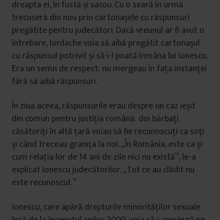
dreapta ei, în fustă și sacou. Cu o seară în urmă
trecuseră din nou prin cartonașele cu răspunsuri
pregătite pentru judecători. Dacă vreunul ar fi avut o
întrebare, Iordache voia să aibă pregătit cartonașul
cu răspunsul potrivit și să i-l poată înmâna lui Ionescu.
Era un semn de respect: nu mergeau în fața instanței
fără să aibă răspunsuri.
În ziua aceea, răspunsurile erau despre un caz ieșit
din comun pentru justiția română: doi bărbați
căsătoriți în altă țară voiau să fie recunoscuți ca soți
și când treceau granița la noi. „În România, este ca și
cum relația lor de 14 ani de zile nici nu există”, le-a
explicat Ionescu judecătorilor. „Tot ce au clădit nu
este recunoscut.”
Ionescu, care apără drepturile minorităților sexuale
încă de la începutul anilor 2000, voia să-i convingă pe