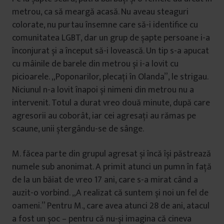
metrou, ca să meargă acasă. Nu aveau steaguri
colorate, nu purtau însemne care să-i identifice cu
comunitatea LGBT, dar un grup de șapte persoane i-a
înconjurat și a început să-i lovească. Un tip s-a apucat
cu mâinile de barele din metrou și i-a lovit cu
picioarele. „Poponarilor, plecați în Olanda”, le strigau.
Niciunul n-a lovit înapoi și nimeni din metrou nu a
intervenit. Totul a durat vreo două minute, după care
agresorii au coborât, iar cei agresați au rămas pe
scaune, unii ștergându-se de sânge.
M. făcea parte din grupul agresat și încă își păstrează
numele sub anonimat. A primit atunci un pumn în față
de la un băiat de vreo 17 ani, care s-a mirat când a
auzit-o vorbind. „A realizat că suntem și noi un fel de
oameni.” Pentru M., care avea atunci 28 de ani, atacul
a fost un șoc – pentru că nu-și imagina că cineva