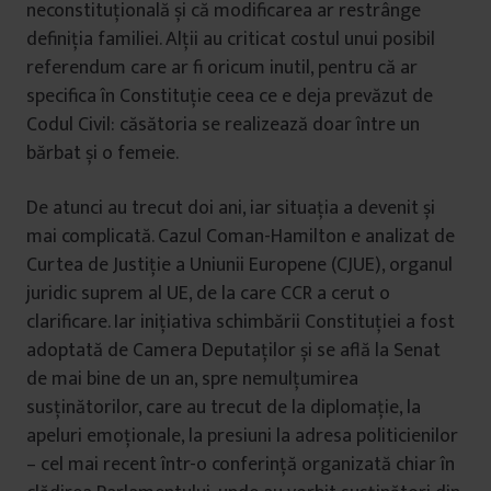
neconstituțională și că modificarea ar restrânge
definiția familiei. Alții au criticat costul unui posibil
referendum care ar fi oricum inutil, pentru că ar
specifica în Constituție ceea ce e deja prevăzut de
Codul Civil: căsătoria se realizează doar între un
bărbat și o femeie.
De atunci au trecut doi ani, iar situația a devenit și
mai complicată. Cazul Coman-Hamilton e analizat de
Curtea de Justiție a Uniunii Europene (CJUE), organul
juridic suprem al UE, de la care CCR a cerut o
clarificare. Iar inițiativa schimbării Constituției a fost
adoptată de Camera Deputaților și se află la Senat
de mai bine de un an, spre nemulțumirea
susținătorilor, care au trecut de la diplomație, la
apeluri emoționale, la presiuni la adresa politicienilor
– cel mai recent într-o conferință organizată chiar în