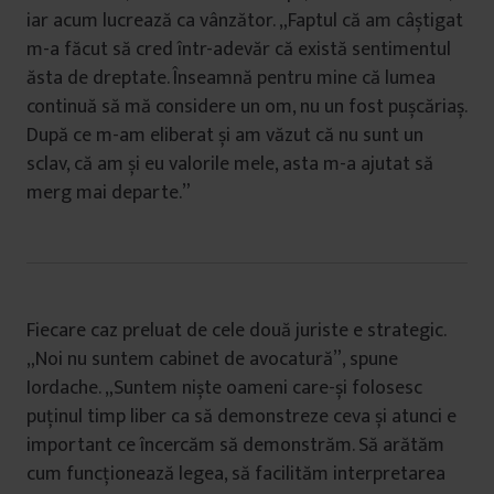
iar acum lucrează ca vânzător. „Faptul că am câștigat
m-a făcut să cred într-adevăr că există sentimentul
ăsta de dreptate. Înseamnă pentru mine că lumea
continuă să mă considere un om, nu un fost pușcăriaș.
După ce m-am eliberat și am văzut că nu sunt un
sclav, că am și eu valorile mele, asta m-a ajutat să
merg mai departe.”
Fiecare caz preluat de cele două juriste e strategic.
„Noi nu suntem cabinet de avocatură”, spune
Iordache. „Suntem niște oameni care-și folosesc
puținul timp liber ca să demonstreze ceva și atunci e
important ce încercăm să demonstrăm. Să arătăm
cum funcționează legea, să facilităm interpretarea