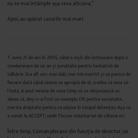
nu se mai întâmple așa ceva altcuiva.”
Apoi, au apărut cazurile mai mari.
T. avea 21 de ani în 2005, când a ieșit din închisoare după o
condamnare de un an și jumătate pentru tentativă de
tâlhărie. Era alt om: mai slab, mai introvertit și se panica de
fiecare dată când cineva se apropia de el, credea că voia să-
l bată. A avut nevoie de ceva timp să se obișnuiască cu
ideea că, deși n-a fost un exemplu OK pentru societate,
merita dreptate pentru ce pățise în timpul detenției. Așa că
a sunat la ACCEPT, unde făcuse voluntariat de câteva ori.
Între timp, Coman plecase din funcția de director, iar