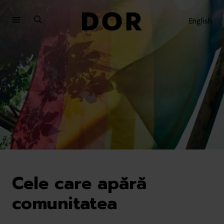
Sari
Sari
la
la
English
meniu
conținut
Cele care apără
comunitatea