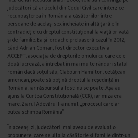
judecători că articolul din Codul Civil care interzice
recunoașterea în România a căsătoriilor între
persoane de același sex încheiate în altă țară e în
contradicție cu dreptul constituțional la viață privată
și de familie. Ea și Iordache preluaseră cazul în 2012,
când Adrian Coman, fost director executiv al
ACCEPT, asociația de drepturile omului cu care cele
două lucrează, a întrebat în mai multe rânduri statul
român dacă soțul său, Clabourn Hamilton, cetățean
american, poate să obțină dreptul la reședință în
România, iar răspunsul a fost: nu se poate. Așa au
ajuns la Curtea Constituțională (CCR), iar miza era
mare. Ziarul Adevărul l-a numit „procesul care ar
putea schimba România”.
În aceeași zi, judecătorii mai aveau de evaluat o
propunere, care se uita la căsătorie și familie dintr-un