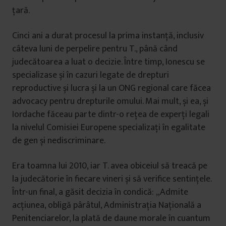
țară.
Cinci ani a durat procesul la prima instanță, inclusiv
câteva luni de perpelire pentru T., până când
judecătoarea a luat o decizie. Între timp, Ionescu se
specializase și în cazuri legate de drepturi
reproductive și lucra și la un ONG regional care făcea
advocacy pentru drepturile omului. Mai mult, și ea, și
Iordache făceau parte dintr-o rețea de experți legali
la nivelul Comisiei Europene specializați în egalitate
de gen și nediscriminare.
Era toamna lui 2010, iar T. avea obiceiul să treacă pe
la judecătorie în fiecare vineri și să verifice sentințele.
Într-un final, a găsit decizia în condică: „Admite
acțiunea, obligă pârâtul, Administrația Națională a
Penitenciarelor, la plată de daune morale în cuantum