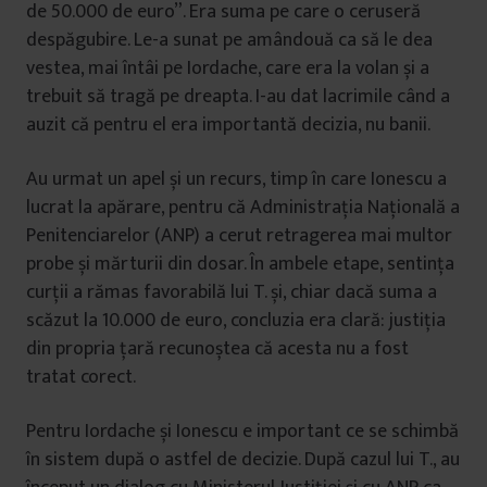
de 50.000 de euro”. Era suma pe care o ceruseră
despăgubire. Le-a sunat pe amândouă ca să le dea
vestea, mai întâi pe Iordache, care era la volan și a
trebuit să tragă pe dreapta. I-au dat lacrimile când a
auzit că pentru el era importantă decizia, nu banii.
Au urmat un apel și un recurs, timp în care Ionescu a
lucrat la apărare, pentru că Administrația Națională a
Penitenciarelor (ANP) a cerut retragerea mai multor
probe și mărturii din dosar. În ambele etape, sentința
curții a rămas favorabilă lui T. și, chiar dacă suma a
scăzut la 10.000 de euro, concluzia era clară: justiția
din propria țară recunoștea că acesta nu a fost
tratat corect.
Pentru Iordache și Ionescu e important ce se schimbă
în sistem după o astfel de decizie. După cazul lui T., au