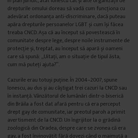
În plan juridic, atât Ionescu cât și alte organizații de
drepturile omului doreau să vadă cum funcționa cu
adevărat ordonanța anti-discriminare, dacă puteau
apăra drepturile persoanelor LGBT și cum își făcea
treaba CNCD. Așa că au început să povestească în
comunitate despre lege, despre noile instrumente de
protecție și, treptat, au început să apară și oameni
care să spună: „Uitați, am o situație de tipul ăsta,
cum mă puteți ajuta?”.
Cazurile erau totuși puține. În 2004–2007, spune
Ionescu, au dus și au câștigat trei cazuri la CNCD sau
în instanță. Vânzătorul de lumânări dintr-o biserică
din Brăila a fost dat afară pentru că era perceput
drept gay de comunitate, iar preotul paroh a primit
avertisment de la CNCD. Un îngrijitor la o grădină
zoologică din Oradea, despre care se zvonea că era
gay, a fost învinovățit fără dovezi când o maimuță a