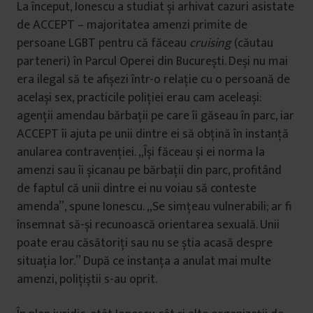
La început, Ionescu a studiat și arhivat cazuri asistate
de ACCEPT – majoritatea amenzi primite de
persoane LGBT pentru că făceau
cruising
(căutau
parteneri) în Parcul Operei din București. Deși nu mai
era ilegal să te afișezi într-o relație cu o persoană de
același sex, practicile poliției erau cam aceleași:
agenții amendau bărbații pe care îi găseau în parc, iar
ACCEPT îi ajuta pe unii dintre ei să obțină în instanță
anularea contravenției. „Își făceau și ei norma la
amenzi sau îi șicanau pe bărbații din parc, profitând
de faptul că unii dintre ei nu voiau să conteste
amenda”, spune Ionescu. „Se simțeau vulnerabili; ar fi
însemnat să-și recunoască orientarea sexuală. Unii
poate erau căsătoriți sau nu se știa acasă despre
situația lor.” După ce instanța a anulat mai multe
amenzi, polițiștii s-au oprit.