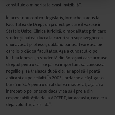
t
constituie o minoritate cvasi-invizibilă”.
u
l
În acest nou context legislativ, Iordache a adus la
u
Facultatea de Drept un proiect pe care îl văzuse în
i
Statele Unite: Clinica Juridică, o modalitate prin care
studenții puteau lucra la cazuri sub supravegherea
unui avocat profesor, dublând partea teoretică pe
care le-o dădea facultatea. Așa a cunoscut-o pe
Iustina Ionescu, o studentă din Botoșani care urmase
dreptul pentru că i se părea important să cunoască
regulile și să trăiască după ele, iar apoi să-i poată
apăra și ea pe ceilalți. În 2003, Iordache a câștigat o
bursă în SUA pentru un al doilea masterat, așa că a
întrebat-o pe Ionescu dacă vrea să-i preia din
responsabilitățile de la ACCEPT, iar aceasta, care era
deja voluntar, a zis „da”.