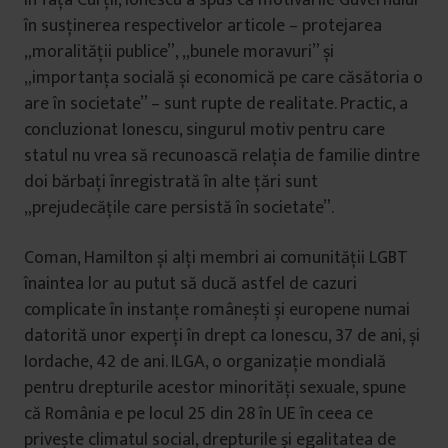
în susținerea respectivelor articole – protejarea
„moralității publice”, „bunele moravuri” și
„importanța socială și economică pe care căsătoria o
are în societate” – sunt rupte de realitate. Practic, a
concluzionat Ionescu, singurul motiv pentru care
statul nu vrea să recunoască relația de familie dintre
doi bărbați înregistrată în alte țări sunt
„prejudecățile care persistă în societate”.
Coman, Hamilton și alți membri ai comunității LGBT
înaintea lor au putut să ducă astfel de cazuri
complicate în instanțe românești și europene numai
datorită unor experți în drept ca Ionescu, 37 de ani, și
Iordache, 42 de ani. ILGA, o organizație mondială
pentru drepturile acestor minorități sexuale, spune
că România e pe locul 25 din 28 în UE în ceea ce
privește climatul social, drepturile și egalitatea de