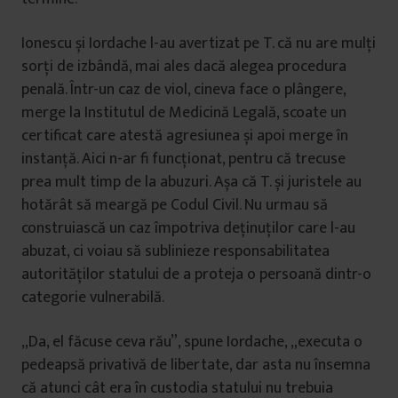
Ionescu și Iordache l-au avertizat pe T. că nu are mulți
sorți de izbândă, mai ales dacă alegea procedura
penală. Într-un caz de viol, cineva face o plângere,
merge la Institutul de Medicină Legală, scoate un
certificat care atestă agresiunea și apoi merge în
instanță. Aici n-ar fi funcționat, pentru că trecuse
prea mult timp de la abuzuri. Așa că T. și juristele au
hotărât să meargă pe Codul Civil. Nu urmau să
construiască un caz împotriva deținuților care l-au
abuzat, ci voiau să sublinieze responsabilitatea
autorităților statului de a proteja o persoană dintr-o
categorie vulnerabilă.
„Da, el făcuse ceva rău”, spune Iordache, „executa o
pedeapsă privativă de libertate, dar asta nu însemna
că atunci cât era în custodia statului nu trebuia