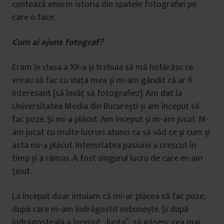
contează enorm istoria din spatele fotografiei pe
care o face.
Cum ai ajuns fotograf?
Eram în clasa a XII-a și trebuia să mă hotărăsc ce
vreau să fac cu viața mea și m-am gândit că ar fi
interesant [să învăț să fotografiez]. Am dat la
Universitatea Media din București și am început să
fac poze. Şi mi-a plăcut. Am început și m-am jucat. M-
am jucat cu multe lucruri atunci ca să văd ce și cum și
asta mi-a plăcut. Intensitatea pasiunii a crescut în
timp și a rămas. A fost singurul lucru de care m-am
ținut.
La început doar intuiam că mi-ar plăcea să fac poze,
după care m-am îndrăgostit nebunește. Şi după
îndrăgosteală a început „lupta”: să găsesc cea mai