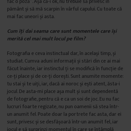
fac o poză”. Așa că-i ok, nu trebuie să privesc în
pământ și să mă scarpin în vârful capului. Cu toate că
mai fac uneori și asta.
Cum îți dai seama care sunt momentele care își
merită cel mai mult locul pe film
?
Fotografia e ceva instinctual dar, în același timp, și
studiat. Cumva aduni informații și stări din ce ai mai
făcut înainte, iar instinctul ți se modifică în funcție de
ce-ți place și de ce-ți dorești. Sunt anumite momente:
tu stai și te uiți, iar, dacă ai noroc și ești atent, ăsta-i
jocul. De asta-mi place așa mult și sunt dependentă
de fotografie, pentru că e ca un soi de joc. Eu nu fac
lucruri foarte regizate, nu pun oamenii să stea într-
un anumit fel. Poate doar la portrete fac asta, dar ei
sunt, privesc și se desfășoară într-un anumit fel, iar
jocul e să surprinzi momentul în care se întâmplă