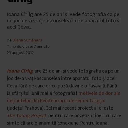
Ioana Cîrlig are 25 de ani și vede fotografia ca pe
un joc de-a v-ați-ascunselea între aparatul foto și
acel Ceva…
De
Diana Sumănaru
Timp de citire: 7 minute
23 august 2012
Ioana Cîrlig
are 25 de ani și vede fotografia ca pe un
joc de-a v-ați-ascunselea între aparatul foto și acel
Ceva fără de care orice poză devine o fâsâială. Până
la sfârșitul lunii mai a fotografiat
motivele de dor ale
deținutelor din Penitenciarul de Femei Târgșor
(județul Prahova). Cel mai recent proiect al ei este
The Young Project
, pentru care pozează tineri cu care
simte că are o anumită conexiune. Pentru Ioana,