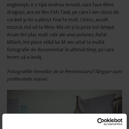
englezești, e o tipă Andrea Arnold, care face filme
drăguțe, are un film Fish Tank, pe care l-am văzut de
curând și mi-a plăcut foarte mult. Citesc, ascult
muzică, mă uit la filme. Mă uit și la poze tot timpul.
Acum îmi plac mult cele ale unui polonez, Rafal
Milach, îmi place stilul lui. M-am uitat la multă
fotografie de documentar în ultimul timp, pe care
încerc să o învăț.
Fotografiile femeilor de la Penitenciarul Târgșor sunt
preferatele Ioanei: