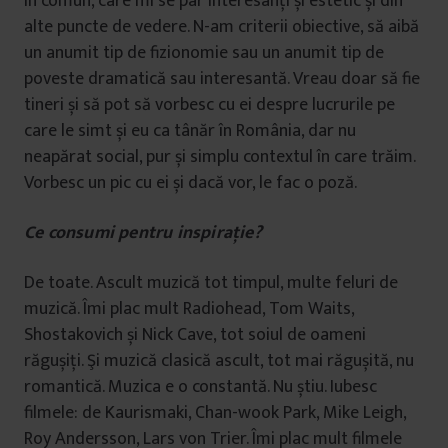
în comun, care mi se par interesanți și estetic și din
alte puncte de vedere. N-am criterii obiective, să aibă
un anumit tip de fizionomie sau un anumit tip de
poveste dramatică sau interesantă. Vreau doar să fie
tineri și să pot să vorbesc cu ei despre lucrurile pe
care le simt și eu ca tânăr în România, dar nu
neapărat social, pur și simplu contextul în care trăim.
Vorbesc un pic cu ei și dacă vor, le fac o poză.
Ce consumi pentru inspira
ț
ie?
De toate. Ascult muzică tot timpul, multe feluri de
muzică. Îmi plac mult Radiohead, Tom Waits,
Shostakovich și Nick Cave, tot soiul de oameni
răgușiți. Şi muzică clasică ascult, tot mai răgușită, nu
romantică. Muzica e o constantă. Nu știu. Iubesc
filmele: de Kaurismaki, Chan-wook Park, Mike Leigh,
Roy Andersson, Lars von Trier. Îmi plac mult filmele