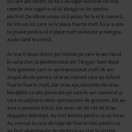
cu care am vorbit, cu ea s-au legat lucrurile cel mai
repede. Am rugat-o să își aleagă un loc pentru
portret. De obicei vreau să îi pozez fie la ei în cameră,
fie într-un loc care să le placă foarte mult. Ea și-a ales
la ștrand pentru că îi place mult să înoate și mergea
acolo când era mică.
Ar mai fi două dintre portretele pe care le-am făcut
în seria
Dor
, la penitenciarul din Târgșor. Sunt două
fete gemene care m-au impresionat mult. M-am
atașat de ele pentru că erau oameni care au suferit
foarte foarte mult, dar erau așa, inocente. Nu erau
învrăjbite ca alte persoane pe care le-am cunoscut și
care nu pățiseră nimic spectaculos de groaznic. Ele au
avut o poveste tristă, dar erau cât de cât ok. Erau
degajate, blânduțe. Au fost închise pentru că au furat.
Au crescut la casa de copii de foarte mici pentru că
au fost abandonate de părinți și au stat în sistem