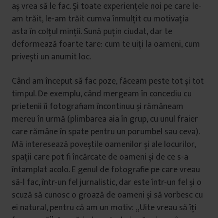
aș vrea să le fac. Şi toate experiențele noi pe care le-
am trăit, le-am trăit cumva înmulțit cu motivația
asta în colțul minții. Sună puțin ciudat, dar te
deformează foarte tare: cum te uiți la oameni, cum
privești un anumit loc.
Când am început să fac poze, făceam peste tot și tot
timpul. De exemplu, când mergeam în concediu cu
prietenii îi fotografiam încontinuu și rămâneam
mereu în urmă (plimbarea aia în grup, cu unul fraier
care rămâne în spate pentru un porumbel sau ceva).
Mă interesează poveștile oamenilor și ale locurilor,
spații care pot fi încărcate de oameni și de ce s-a
întamplat acolo. E genul de fotografie pe care vreau
să-l fac, într-un fel jurnalistic, dar este într-un fel și o
scuză să cunosc o groază de oameni și să vorbesc cu
ei natural, pentru că am un motiv: „Uite vreau să îți