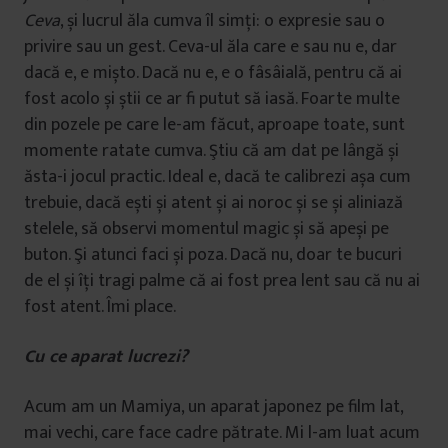
Ceva
, și lucrul ăla cumva îl simți: o expresie sau o
privire sau un gest. Ceva-ul ăla care e sau nu e, dar
dacă e, e mișto. Dacă nu e, e o fâsâială, pentru că ai
fost acolo și știi ce ar fi putut să iasă. Foarte multe
din pozele pe care le-am făcut, aproape toate, sunt
momente ratate cumva. Ştiu că am dat pe lângă și
ăsta-i jocul practic. Ideal e, dacă te calibrezi așa cum
trebuie, dacă ești și atent și ai noroc și se și aliniază
stelele, să observi momentul magic și să apeși pe
buton. Şi atunci faci și poza. Dacă nu, doar te bucuri
de el și îți tragi palme că ai fost prea lent sau că nu ai
fost atent. Îmi place.
Cu ce aparat lucrezi?
Acum am un Mamiya, un aparat japonez pe film lat,
mai vechi, care face cadre pătrate. Mi l-am luat acum