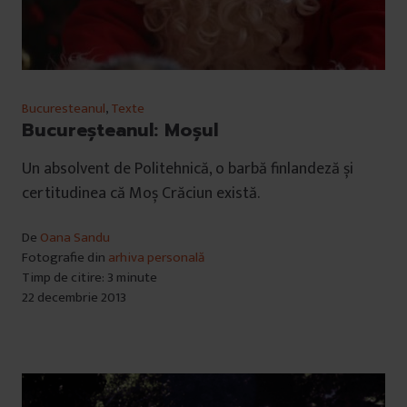
Bucuresteanul
,
Texte
Bucureşteanul: Moşul
Un absolvent de Politehnică, o barbă finlandeză și
certitudinea că Moș Crăciun există.
De
Oana Sandu
Fotografie din
arhiva personală
Timp de citire: 3 minute
22 decembrie 2013