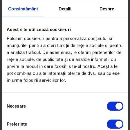
Consimțământ
Detalii
Despre
Acest site utilizează cookie-uri
Folosim cookie-uri pentru a personaliza conținutul și
anunțurile, pentru a oferi funcții de rețele sociale și pentru
a analiza traficul. De asemenea, le oferim partenerilor de
rețele sociale, de publicitate și de analize informații cu
privire la modul în care folosiți site-ul nostru. Aceștia le
pot combina cu alte informații oferite de dvs. sau culese
în urma folosirii serviciilor lor.
Florina: Are 26 de ani. Mai are 2 ani și opt luni dintr-o
pedeapsă de 3 ani pentru furt.
S
Necesare
e
l
e
Preferinţe
c