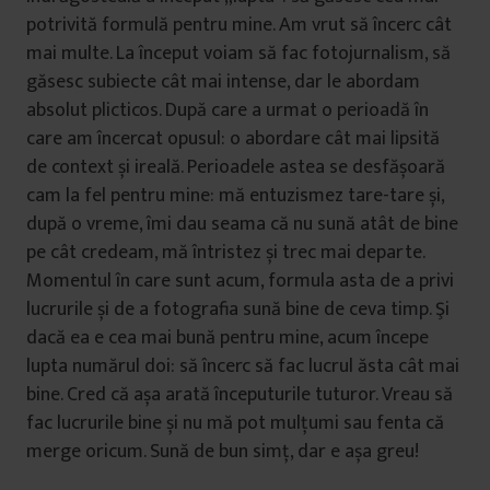
potrivită formulă pentru mine. Am vrut să încerc cât
mai multe. La început voiam să fac fotojurnalism, să
găsesc subiecte cât mai intense, dar le abordam
absolut plicticos. După care a urmat o perioadă în
care am încercat opusul: o abordare cât mai lipsită
de context și ireală. Perioadele astea se desfășoară
cam la fel pentru mine: mă entuzismez tare-tare și,
după o vreme, îmi dau seama că nu sună atât de bine
pe cât credeam, mă întristez și trec mai departe.
Momentul în care sunt acum, formula asta de a privi
lucrurile și de a fotografia sună bine de ceva timp. Şi
dacă ea e cea mai bună pentru mine, acum începe
lupta numărul doi: să încerc să fac lucrul ăsta cât mai
bine. Cred că așa arată începuturile tuturor. Vreau să
fac lucrurile bine și nu mă pot mulțumi sau fenta că
merge oricum. Sună de bun simț, dar e așa greu!