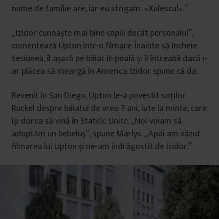
nume de familie are, iar eu strigam: «Xulescu!».”
„Izidor cunoaște mai bine copiii decât personalul”,
comentează Upton într-o filmare. Înainte să încheie
sesiunea, îl așază pe băiat în poală și îl întreabă dacă i-
ar plăcea să meargă în America. Izidor spune că da.
Revenit în San Diego, Upton le-a povestit soților
Ruckel despre băiatul de vreo 7 ani, iute la minte, care
își dorea să vină în Statele Unite. „Noi voiam să
adoptăm un bebeluș”, spune Marlys. „Apoi am văzut
filmarea lui Upton și ne-am îndrăgostit de Izidor.”