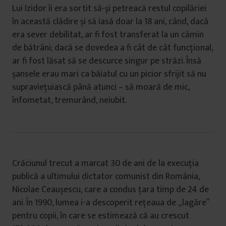
Lui Izidor îi era sortit să-și petreacă restul copilăriei
în această clădire și să iasă doar la 18 ani, când, dacă
era sever debilitat, ar fi fost transferat la un cămin
de bătrâni; dacă se dovedea a fi cât de cât funcțional,
ar fi fost lăsat să se descurce singur pe străzi. Însă
șansele erau mari ca băiatul cu un picior sfrijit să nu
supraviețuiască până atunci – să moară de mic,
înfometat, tremurând, neiubit.
Crăciunul trecut a marcat 30 de ani de la execuția
publică a ultimului dictator comunist din România,
Nicolae Ceaușescu, care a condus țara timp de 24 de
ani. În 1990, lumea i-a descoperit rețeaua de „lagăre”
pentru copii, în care se estimează că au crescut