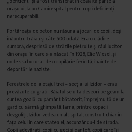
„deficient” și a fost transferat în cealaltă parte a
orașului, la un Cămin-spital pentru copii deficienți
nerecuperabili.
Fortăreața de beton nu răsuna a jocuri de copii, deși
înăuntru trăiau și câte 500 odată. Era o clădire
sumbră, desprinsă de străzile pietruite și râul lucitor
din orașul în care s-a născut, în 1928, Elie Wiesel, și
unde s-a bucurat de o copilărie fericită, înainte de
deportările naziste.
Ferestrele de la etajul trei – secția lui Izidor – erau
prevăzute cu gratii. Băiatul se uita deseori pe geam la
curtea goală, cu pământ bătătorit, împrejmuită de un
gard cu sârmă ghimpată. Iarna, printre copacii
dezgoliți, Izidor vedea un alt spital, construit chiar în
fața celui în care stătea el, ascunzându-l de stradă.
Copii adevărați, copii cu geci și pantofi, copii care își