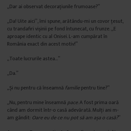
„Dar ai observat decorațiunile frumoase?”
„Da! Uite aici”, îmi spune, arătându-mi un covor țesut,
cu trandafiri vișinii pe fond întunecat, cu frunze. „E
aproape identic cu al Onisei. L-am cumpărat în
România exact din acest motiv!”
„Toate lucrurile astea…”
„Da.”
„Și nu pentru că înseamnă
familie
pentru tine?”
„Nu, pentru mine înseamnă
pace
. A fost prima oară
când am dormit într-o casă adevărată. Mulți ani m-
am gândit:
Oare eu de ce nu pot să am așa o casă?
”