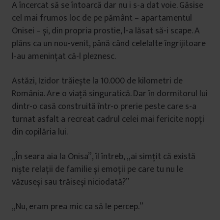
A încercat să se întoarcă dar nu i s-a dat voie. Găsise
cel mai frumos loc de pe pământ – apartamentul
Onisei – și, din propria prostie, l-a lăsat să-i scape. A
plâns ca un nou-venit, până când celelalte îngrijitoare
l-au amenințat că-l pleznesc.
Astăzi, Izidor trăiește la 10.000 de kilometri de
România. Are o viață singuratică. Dar în dormitorul lui
dintr-o casă construită într-o prerie peste care s-a
turnat asfalt a recreat cadrul celei mai fericite nopți
din copilăria lui.
„În seara aia la Onisa”, îl întreb, „ai simțit că există
niște relații de familie și emoții pe care tu nu le
văzuseși sau trăiseși niciodată?”
„Nu, eram prea mic ca să le percep.”