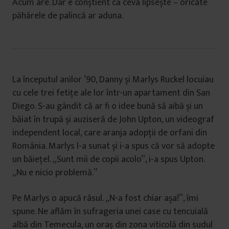
Acum are. Dar e conștient că ceva lipsește – oricâte
păhărele de palincă ar aduna.
La începutul anilor ’90, Danny și Marlys Ruckel locuiau
cu cele trei fetițe ale lor într-un apartament din San
Diego. S-au gândit că ar fi o idee bună să aibă și un
băiat în trupă și auziseră de John Upton, un videograf
independent local, care aranja adopții de orfani din
România. Marlys l-a sunat și i-a spus că vor să adopte
un băiețel. „Sunt mii de copii acolo”, i-a spus Upton.
„Nu e nicio problemă.”
Pe Marlys o apucă râsul. „N-a fost chiar așa!”, îmi
spune. Ne aflăm în sufrageria unei case cu tencuială
albă din Temecula, un oraș din zona viticolă din sudul