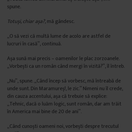
spune.
Totuși, chiar așa?
, mă gândesc.
„O să vezi că multă lume de acolo are astfel de
lucruri în casă”, continuă.
Așa sună mai precis – oamenilor le plac zorzoanele.
„Vorbești ca un român când mergi în vizită?”, îl întreb.
„Nu”, spune. „Când încep să vorbesc, mă întreabă de
unde sunt. Din Maramureș!, le zic.” Nimeni nu îl crede,
din cauza accentului, așa că trebuie să explice:
„Tehnic, dacă o luăm logic, sunt român, dar am trăit
în America mai bine de 20 de ani”.
„Când cunoști oameni noi, vorbești despre trecutul