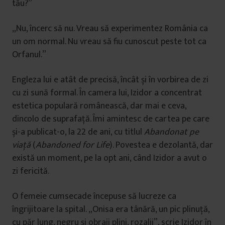
tău?”
„Nu, încerc să nu. Vreau să experimentez România ca
un om normal. Nu vreau să fiu cunoscut peste tot ca
Orfanul.”
Engleza lui e atât de precisă, încât și în vorbirea de zi
cu zi sună formal. În camera lui, Izidor a concentrat
estetica populară românească, dar mai e ceva,
dincolo de suprafață. Îmi amintesc de cartea pe care
și-a publicat-o, la 22 de ani, cu titlul
Abandonat pe
viață
(
Abandoned for Life
). Povestea e dezolantă, dar
există un moment, pe la opt ani, când Izidor a avut o
zi fericită.
O femeie cumsecade începuse să lucreze ca
îngrijitoare la spital. „Onisa era tânără, un pic plinuță,
cu păr lung, negru și obraji plini, rozalii”, scrie Izidor în