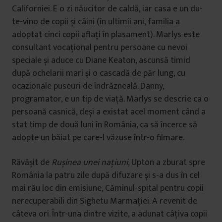
Californiei. E o zi năucitor de caldă, iar casa e un du-
te-vino de copii și câini (în ultimii ani, familia a
adoptat cinci copii aflați în plasament). Marlys este
consultant vocațional pentru persoane cu nevoi
speciale și aduce cu Diane Keaton, ascunsă timid
după ochelarii mari și o cascadă de păr lung, cu
ocazionale puseuri de îndrăzneală. Danny,
programator, e un tip de viață. Marlys se descrie ca o
persoană casnică, deși a existat acel moment când a
stat timp de două luni în România, ca să încerce să
adopte un băiat pe care-l văzuse într-o filmare.
Răvășit de
Rușinea unei națiuni
, Upton a zburat spre
România la patru zile după difuzare și s-a dus în cel
mai rău loc din emisiune, Căminul-spital pentru copii
nerecuperabili din Sighetu Marmației. A revenit de
câteva ori. Într-una dintre vizite, a adunat câțiva copii