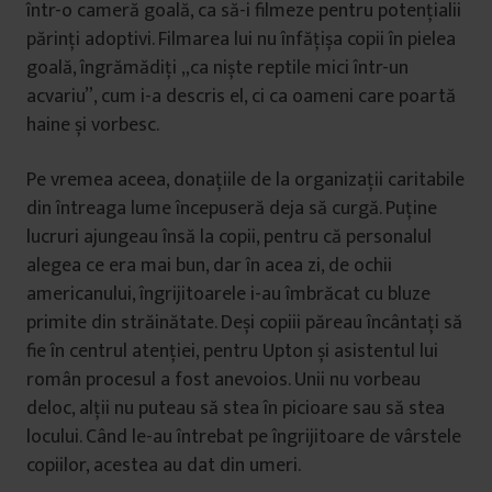
într-o cameră goală, ca să-i filmeze pentru potențialii
părinți adoptivi. Filmarea lui nu înfățișa copii în pielea
goală, îngrămădiți „ca niște reptile mici într-un
acvariu”, cum i-a descris el, ci ca oameni care poartă
haine și vorbesc.
Pe vremea aceea, donațiile de la organizații caritabile
din întreaga lume începuseră deja să curgă. Puține
lucruri ajungeau însă la copii, pentru că personalul
alegea ce era mai bun, dar în acea zi, de ochii
americanului, îngrijitoarele i-au îmbrăcat cu bluze
primite din străinătate. Deși copiii păreau încântați să
fie în centrul atenției, pentru Upton și asistentul lui
român procesul a fost anevoios. Unii nu vorbeau
deloc, alții nu puteau să stea în picioare sau să stea
locului. Când le-au întrebat pe îngrijitoare de vârstele
copiilor, acestea au dat din umeri.