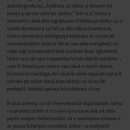
autobiografia lui. „Îi plăcea să cânte și deseori ne
învăța și pe noi câte un cântec.” Într-o zi, Onisa a
intervenit când altă îngrijitoare îl bătea pe Izidor cu o
coadă de mătură. La fel ca alții câțiva înaintea ei,
Onisa remarcase inteligența băiatului. În secția de
semiambulator (unii se târau sau abia mergeau), cu
copii vag comunicativi (unii scoteau doar zgomote),
Izidor era cel care răspundea la întrebările adulților –
cum îl cheamă pe cutare sau când a murit cineva.
Directorul mai băga din când în când capul pe ușă și îl
întreba pe Izidor dacă erau bătuți; ca să nu fie
pedepsit, băiatul spunea întotdeauna că nu.
În ziua aceeea, ca să-l înveselească după bătaie, Onisa
i-a promis că într-o zi o să-l ia cu ea acasă, să stea
peste noapte. Neîncrezător că o asemenea minune s-
ar putea întâmpla vreodată, Izidor i-a mulțumit