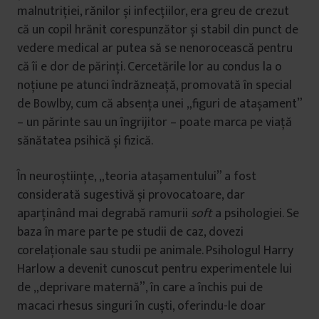
malnutriției, rănilor și infecțiilor, era greu de crezut
că un copil hrănit corespunzător și stabil din punct de
vedere medical ar putea să se nenorocească pentru
că îi e dor de părinți. Cercetările lor au condus la o
noțiune pe atunci îndrăzneață, promovată în special
de Bowlby, cum că absența unei „figuri de atașament”
– un părinte sau un îngrijitor – poate marca pe viață
sănătatea psihică și fizică.
În neuroștiințe, „teoria atașamentului” a fost
considerată sugestivă și provocatoare, dar
aparținând mai degrabă ramurii
soft
a psihologiei. Se
baza în mare parte pe studii de caz, dovezi
corelaționale sau studii pe animale. Psihologul Harry
Harlow a devenit cunoscut pentru experimentele lui
de „deprivare maternă”, în care a închis pui de
macaci rhesus singuri în cuști, oferindu-le doar