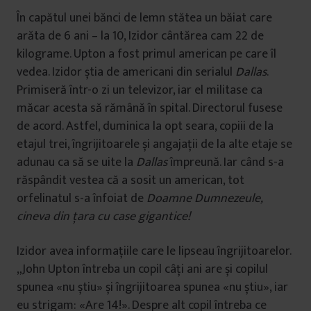
În capătul unei bănci de lemn stătea un băiat care
arăta de 6 ani – la 10, Izidor cântărea cam 22 de
kilograme. Upton a fost primul american pe care îl
vedea. Izidor știa de americani din serialul
Dallas
.
Primiseră într-o zi un televizor, iar el militase ca
măcar acesta să rămână în spital. Directorul fusese
de acord. Astfel, duminica la opt seara, copiii de la
etajul trei, îngrijitoarele și angajații de la alte etaje se
adunau ca să se uite la
Dallas
împreună. Iar când s-a
răspândit vestea că a sosit un american, tot
orfelinatul s-a înfoiat de
Doamne Dumnezeule,
cineva din țara cu case gigantice!
Izidor avea informațiile care le lipseau îngrijitoarelor.
„John Upton întreba un copil câți ani are și copilul
spunea «nu știu» și îngrijitoarea spunea «nu știu», iar
eu strigam: «Are 14!». Despre alt copil întreba ce