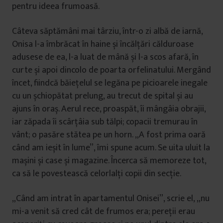
pentru ideea frumoasă.
Câteva săptămâni mai târziu, într-o zi albă de iarnă,
Onisa l-a îmbrăcat în haine și încălțări călduroase
adusese de ea, l-a luat de mână și l-a scos afară, în
curte și apoi dincolo de poarta orfelinatului. Mergând
încet, fiindcă băiețelul se legăna pe picioarele inegale
cu un șchiopătat prelung, au trecut de spital și au
ajuns în oraș. Aerul rece, proaspăt, îi mângâia obrajii,
iar zăpada îi scârțâia sub tălpi; copacii tremurau în
vânt; o pasăre stătea pe un horn. „A fost prima oară
când am ieșit în lume”, îmi spune acum. Se uita uluit la
mașini și case și magazine. Încerca să memoreze tot,
ca să le povestească celorlalți copii din secție.
„Când am intrat în apartamentul Onisei”, scrie el, „nu
mi-a venit să cred cât de frumos era; pereții erau