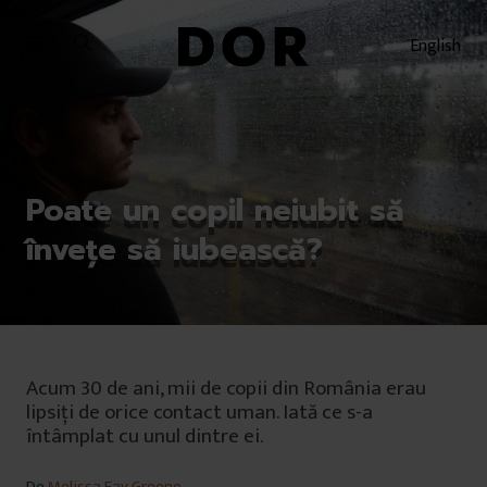
Sari
Sari
la
la
English
meniu
conținut
Poate un copil neiubit să
învețe să iubească?
Acum 30 de ani, mii de copii din România erau
lipsiți de orice contact uman. Iată ce s-a
întâmplat cu unul dintre ei.
De
Melissa Fay Greene