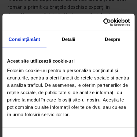
român a primit cu brațele deschise experți în
dezvoltarea copilului din Vest, care să ajute și
totodată să studieze zecile de mii de copii încă
instituționalizați. Cercetătorii sperau să răspundă la
întrebări care îi frământau de mult. Există perioade
Consimțământ
Detalii
Despre
sensibile în dezvoltarea neurologică, după care
creierul unui copil neglijat nu mai poate beneficia pe
Acest site utilizează cookie-uri
deplin de stimulii mentali, emoționali și fizici? Pot fi
studiate efectele „deprivării materne” sau a
Folosim cookie-uri pentru a personaliza conținutul și
„absenței îngrijitorului” cu ajutorul tehnicilor
anunțurile, pentru a oferi funcții de rețele sociale și pentru
moderne de neuroimagistică? Și, nu în ultimul rând,
a analiza traficul. De asemenea, le oferim partenerilor de
rețele sociale, de publicitate și de analize informații cu
dacă un copil instituționalizat este transferat într-un
privire la modul în care folosiți site-ul nostru. Aceștia le
cadru familial, poate să dobândească aceste
pot combina cu alte informații oferite de dvs. sau culese
capacități nedezvoltate? Sau, pe scurt: poate o
în urma folosirii serviciilor lor.
persoană neiubită în copilărie să învețe să iubească?
S