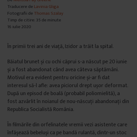
Traducere de
Lavinia Gliga
Fotografii de
Thomas Szalay
Timp de citire: 35 de minute
16 iulie 2020
În primii trei ani de viață, Izidor a trăit la spital.
Băiatul brunet și cu ochi căprui s-a născut pe 20 iunie
și a fost abandonat când avea câteva săptămâni.
Motivul era evident pentru oricine și-ar fi dat
interesul să-l afle: avea piciorul drept ușor deformat.
După un episod de boală (probabil poliomielită), a
fost azvârlit în noianul de nou-născuți abandonați din
Republica Socialistă România.
În filmările din orfelinatele vremii vezi asistente care
înfășează bebeluși ca pe bandă rulantă, dintr-un stoc