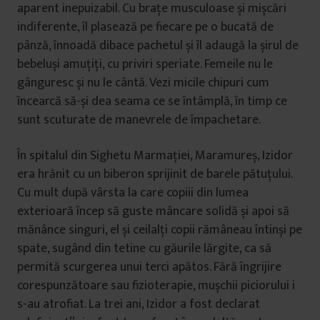
aparent inepuizabil. Cu brațe musculoase și mișcări
indiferente, îl plasează pe fiecare pe o bucată de
pânză, înnoadă dibace pachetul și îl adaugă la șirul de
bebeluși amuțiți, cu priviri speriate. Femeile nu le
gânguresc și nu le cântă. Vezi micile chipuri cum
încearcă să-și dea seama ce se întâmplă, în timp ce
sunt scuturate de manevrele de împachetare.
În spitalul din Sighetu Marmației, Maramureș, Izidor
era hrănit cu un biberon sprijinit de barele pătuțului.
Cu mult după vârsta la care copiii din lumea
exterioară încep să guste mâncare solidă și apoi să
mănânce singuri, el și ceilalți copii rămâneau întinși pe
spate, sugând din tetine cu găurile lărgite, ca să
permită scurgerea unui terci apătos. Fără îngrijire
corespunzătoare sau fizioterapie, mușchii piciorului i
s-au atrofiat. La trei ani, Izidor a fost declarat