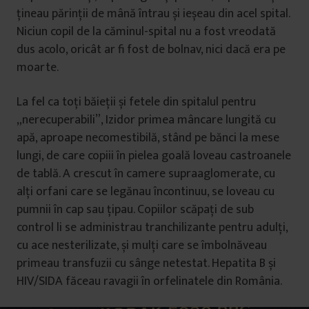
țineau părinții de mână întrau și ieșeau din acel spital.
Niciun copil de la căminul-spital nu a fost vreodată
dus acolo, oricât ar fi fost de bolnav, nici dacă era pe
moarte.
La fel ca toți băieții și fetele din spitalul pentru
„nerecuperabili”, Izidor primea mâncare lungită cu
apă, aproape necomestibilă, stând pe bănci la mese
lungi, de care copiii în pielea goală loveau castroanele
de tablă. A crescut în camere supraaglomerate, cu
alți orfani care se legănau încontinuu, se loveau cu
pumnii în cap sau țipau. Copiilor scăpați de sub
control li se administrau tranchilizante pentru adulți,
cu ace nesterilizate, și mulți care se îmbolnăveau
primeau transfuzii cu sânge netestat. Hepatita B și
HIV/SIDA făceau ravagii în orfelinatele din România.