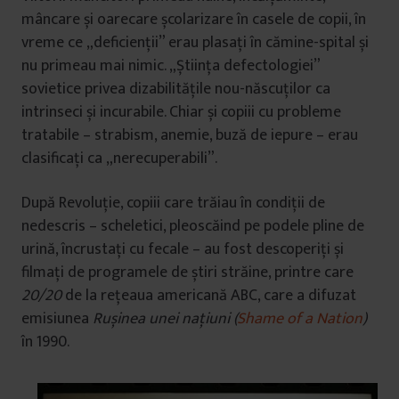
mâncare și oarecare școlarizare în casele de copii, în
vreme ce „deficienții” erau plasați în cămine-spital și
nu primeau mai nimic. „Știința defectologiei”
sovietice privea dizabilitățile nou-născuților ca
intrinseci și incurabile. Chiar și copiii cu probleme
tratabile – strabism, anemie, buză de iepure – erau
clasificați ca „nerecuperabili”.
După Revoluție, copiii care trăiau în condiții de
nedescris – scheletici, pleoscăind pe podele pline de
urină, încrustați cu fecale – au fost descoperiți și
filmați de programele de știri străine, printre care
20/20
de la rețeaua americană ABC, care a difuzat
emisiunea
Rușinea unei națiuni
(
Shame of a Nation
)
în 1990.