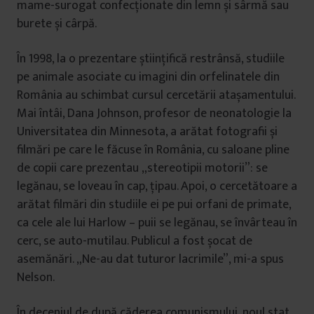
mame-surogat confecționate din lemn și sârmă sau
burete și cârpă.
În 1998, la o prezentare științifică restrânsă, studiile
pe animale asociate cu imagini din orfelinatele din
România au schimbat cursul cercetării atașamentului.
Mai întâi, Dana Johnson, profesor de neonatologie la
Universitatea din Minnesota, a arătat fotografii și
filmări pe care le făcuse în România, cu saloane pline
de copii care prezentau „stereotipii motorii”: se
legănau, se loveau în cap, țipau. Apoi, o cercetătoare a
arătat filmări din studiile ei pe pui orfani de primate,
ca cele ale lui Harlow – puii se legănau, se învârteau în
cerc, se auto-mutilau. Publicul a fost șocat de
asemănări. „Ne-au dat tuturor lacrimile”, mi-a spus
Nelson.
În deceniul de după căderea comunismului, noul stat