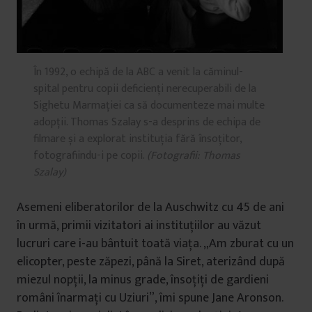
În 1992, o echipă de la ABC a venit la căminul-
spital pentru copii deficienți nerecuperabili de la
Sighetu Marmației ca să documenteze mai multe
adopții. Thomas Szalay s-a desprins de echipa de
filmare și a explorat instituția fără însoțitor,
fotografiindu-i pe copii.
(Fotografii: Thomas
Szalay)
Asemeni eliberatorilor de la Auschwitz cu 45 de ani
în urmă, primii vizitatori ai instituțiilor au văzut
lucruri care i-au bântuit toată viața. „Am zburat cu un
elicopter, peste zăpezi, până la Siret, aterizând după
miezul nopții, la minus grade, însoțiți de gardieni
români înarmați cu Uziuri”, îmi spune Jane Aronson.