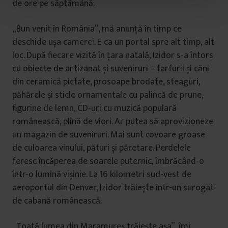
de ore pe săptămână.
t
u
„Bun venit în România”, mă anunță în timp ce
l
u
deschide ușa camerei. E ca un portal spre alt timp, alt
i
loc. După fiecare vizită în țara natală, Izidor s-a întors
cu obiecte de artizanat și suveniruri – farfurii și căni
din ceramică pictate, prosoape brodate, steaguri,
păhărele și sticle ornamentale cu palincă de prune,
figurine de lemn, CD-uri cu muzică populară
românească, plină de viori. Ar putea să aprovizioneze
un magazin de suveniruri. Mai sunt covoare groase
de culoarea vinului, pături și păretare. Perdelele
feresc încăperea de soarele puternic, îmbrăcând-o
într-o lumină vișinie. La 16 kilometri sud-vest de
aeroportul din Denver, Izidor trăiește într-un surogat
de cabană românească.
„Toată lumea din Maramureș trăiește așa”, îmi