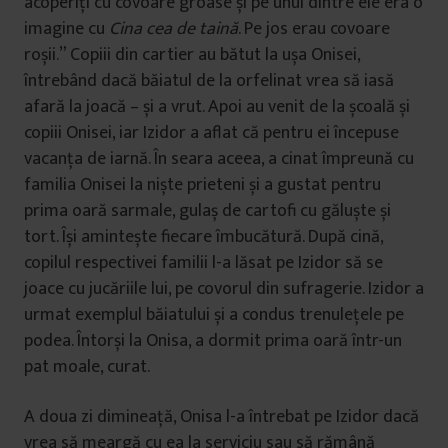
acoperiți cu covoare groase și pe unul dintre ele era o
imagine cu
Cina cea de taină
. Pe jos erau covoare
roșii.” Copiii din cartier au bătut la ușa Onisei,
întrebând dacă băiatul de la orfelinat vrea să iasă
afară la joacă – și a vrut. Apoi au venit de la școală și
copiii Onisei, iar Izidor a aflat că pentru ei începuse
vacanța de iarnă. În seara aceea, a cinat împreună cu
familia Onisei la niște prieteni și a gustat pentru
prima oară sarmale, gulaș de cartofi cu găluște și
tort. Își amintește fiecare îmbucătură. După cină,
copilul respectivei familii l-a lăsat pe Izidor să se
joace cu jucăriile lui, pe covorul din sufragerie. Izidor a
urmat exemplul băiatului și a condus trenulețele pe
podea. Întorși la Onisa, a dormit prima oară într-un
pat moale, curat.
A doua zi dimineață, Onisa l-a întrebat pe Izidor dacă
vrea să meargă cu ea la serviciu sau să rămână