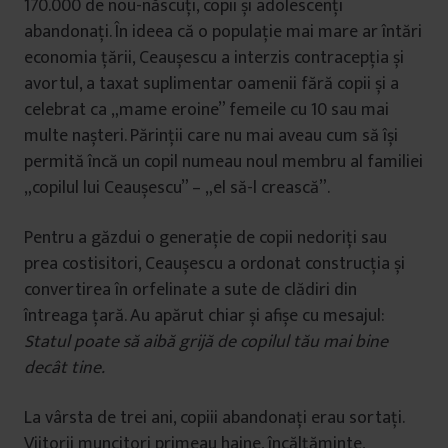
170.000 de nou-născuți, copii și adolescenți
abandonați. În ideea că o populație mai mare ar întări
economia țării, Ceaușescu a interzis contracepția și
avortul, a taxat suplimentar oamenii fără copii și a
celebrat ca „mame eroine” femeile cu 10 sau mai
multe nașteri. Părinții care nu mai aveau cum să își
permită încă un copil numeau noul membru al familiei
„copilul lui Ceaușescu” – „el să-l crească”.
Pentru a găzdui o generație de copii nedoriți sau
prea costisitori, Ceaușescu a ordonat construcția și
convertirea în orfelinate a sute de clădiri din
întreaga țară. Au apărut chiar și afișe cu mesajul:
Statul poate să aibă grijă de copilul tău mai bine
decât tine.
La vârsta de trei ani, copiii abandonați erau sortați.
Viitorii muncitori primeau haine, încălțăminte,