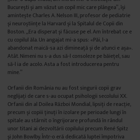
București și am văzut un copil mic care plângea”, își
amintește Charles A. Nelson III, profesor de pediatrie
și neuroștiințe la Harvard și la Spitalul de Copii din
Boston. „Era disperat și făcuse pe el. Am întrebat ce e
cu copilul ăla. Un angajat mi-a spus: «Păi, l-a
abandonat maică-sa azi dimineață și de atunci e așa».
Atât. Nimeni nu s-a dus să-l consoleze pe băiețel, sau
să-l ia de acolo. Asta a fost introducerea pentru
mine.”
Orfanii din România nu au fost singurii copii grav
neglijați de care s-au ocupat psihologii secolului XX.
Orfanii din al Doilea Război Mondial, lipsiți de reacție,
precum și copiii ținuți în izolare pe perioade lungi în
spitale au stârnit o îngrijorare profundă în rândul
unor titani ai dezvoltării copilului precum René Spitz
și John Bowlby. Într-o eră dedicată luptei împotriva