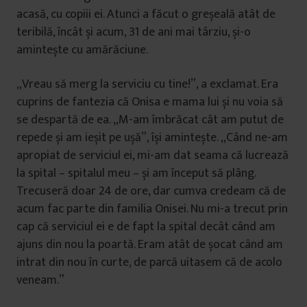
acasă, cu copiii ei. Atunci a făcut o greșeală atât de
teribilă, încât și acum, 31 de ani mai târziu, și-o
amintește cu amărăciune.
„Vreau să merg la serviciu cu tine!”, a exclamat. Era
cuprins de fantezia că Onisa e mama lui și nu voia să
se despartă de ea. „M-am îmbrăcat cât am putut de
repede și am ieșit pe ușă”, își amintește. „Când ne-am
apropiat de serviciul ei, mi-am dat seama că lucrează
la spital – spitalul meu – și am început să plâng.
Trecuseră doar 24 de ore, dar cumva credeam că de
acum fac parte din familia Onisei. Nu mi-a trecut prin
cap că serviciul ei e de fapt la spital decât când am
ajuns din nou la poartă. Eram atât de șocat când am
intrat din nou în curte, de parcă uitasem că de acolo
veneam.”