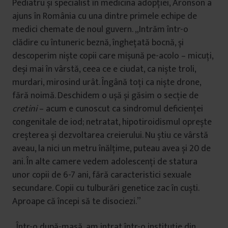
Pediatru și specialist în medicina adopției, Aronson a
ajuns în România cu una dintre primele echipe de
medici chemate de noul guvern. „Intrăm într-o
clădire cu întuneric beznă, înghețată bocnă, și
descoperim niște copii care mișună pe-acolo – micuți,
deși mai în vârstă, ceea ce e ciudat, ca niște troli,
murdari, mirosind urât. Îngână toți ca niște drone,
fără noimă. Deschidem o ușă și găsim o secție de
cretini
– acum e cunoscut ca sindromul deficienței
congenitale de iod; netratat, hipotiroidismul oprește
creșterea și dezvoltarea creierului. Nu știu ce vârstă
aveau, la nici un metru înălțime, puteau avea și 20 de
ani. În alte camere vedem adolescenți de statura
unor copii de 6-7 ani, fără caracteristici sexuale
secundare. Copii cu tulburări genetice zac în cuști.
Aproape că începi să te disociezi.”
„Într-o după-masă, am intrat într-o instituție din