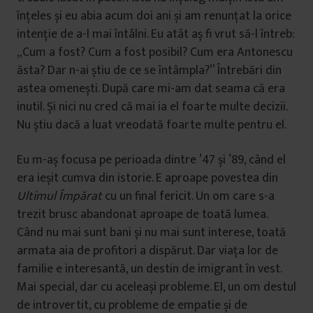
înțeles și eu abia acum doi ani și am renunțat la orice
intenție de a-l mai întâlni. Eu atât aș fi vrut să-l întreb:
„Cum a fost? Cum a fost posibil? Cum era Antonescu
ăsta? Dar n-ai știu de ce se întâmpla?” Întrebări din
astea omenești. După care mi-am dat seama că era
inutil. Și nici nu cred că mai ia el foarte multe decizii.
Nu știu dacă a luat vreodată foarte multe pentru el.
Eu m-aș focusa pe perioada dintre ’47 și ’89, când el
era ieșit cumva din istorie. E aproape povestea din
Ultimul Împărat
cu un final fericit. Un om care s-a
trezit brusc abandonat aproape de toată lumea.
Când nu mai sunt bani și nu mai sunt interese, toată
armata aia de profitori a dispărut. Dar viața lor de
familie e interesantă, un destin de imigrant în vest.
Mai special, dar cu aceleași probleme. El, un om destul
de introvertit, cu probleme de empatie și de