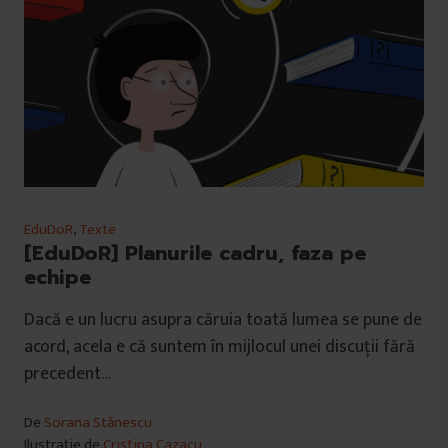
EduDoR
,
Texte
[EduDoR] Planurile cadru, faza pe
echipe
Dacă e un lucru asupra căruia toată lumea se pune de
acord, acela e că suntem în mijlocul unei discuții fără
precedent…
De
Sorana Stănescu
Ilustrație de
Cristina Cazacu