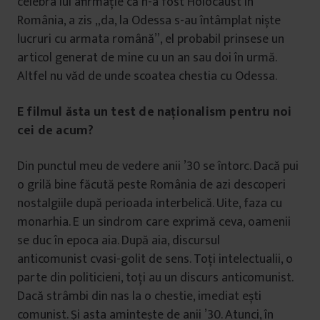
celebra lui afirmație că n-a fost Holocaust în
România, a zis „da, la Odessa s-au întâmplat niște
lucruri cu armata română”, el probabil prinsese un
articol generat de mine cu un an sau doi în urmă.
Altfel nu văd de unde scoatea chestia cu Odessa.
E filmul ăsta un test de naționalism pentru noi
cei de acum?
Din punctul meu de vedere anii ’30 se întorc. Dacă pui
o grilă bine făcută peste România de azi descoperi
nostalgiile după perioada interbelică. Uite, faza cu
monarhia. E un sindrom care exprimă ceva, oamenii
se duc în epoca aia. După aia, discursul
anticomunist cvasi-golit de sens. Toți intelectualii, o
parte din politicieni, toți au un discurs anticomunist.
Dacă strâmbi din nas la o chestie, imediat ești
comunist. Și asta amintește de anii ’30. Atunci, în