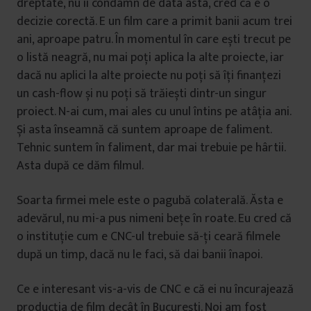
dreptate, nu îi condamn de data asta, cred că e o
decizie corectă. E un film care a primit banii acum trei
ani, aproape patru. În momentul în care ești trecut pe
o listă neagră, nu mai poți aplica la alte proiecte, iar
dacă nu aplici la alte proiecte nu poți să îți finanțezi
un cash-flow și nu poți să trăiești dintr-un singur
proiect. N-ai cum, mai ales cu unul întins pe atâția ani.
Și asta înseamnă că suntem aproape de faliment.
Tehnic suntem în faliment, dar mai trebuie pe hârtii.
Asta după ce dăm filmul.
Soarta firmei mele este o pagubă colaterală. Ăsta e
adevărul, nu mi-a pus nimeni bețe în roate. Eu cred că
o instituție cum e CNC-ul trebuie să-ți ceară filmele
după un timp, dacă nu le faci, să dai banii înapoi.
Ce e interesant vis-a-vis de CNC e că ei nu încurajează
producția de film decât în București. Noi am fost