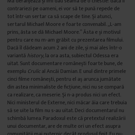
Mă deranjează și îmi dau seama de o chestie: dacă îi
contrariezi pe oameni, ei vor să te pună repede de
tot într-un sertar ca să scape de tine. Și atunci,
sertarul Michael Moore e foarte convenabil. „L-am
prins, ăsta se dă Michael Moore.” Ăsta e și motivul
pentru care nu m-am grăbit cu prezentarea filmului.
Dacă îl dădeam acum 2 ani de zile, și mai ales într-o
variantă
history
, la ora asta, subiectul Odessa era
uitat. Sunt documentare românești foarte bune, de
exemplu
Crulic
al Ancăi Damian. E unul dintre primele
cinci filme românești, pentru el aș arunca jumătate
din astea minimaliste de ficțiune, nici nu se compară
ca realizare, ca meserie. Și n-a produs nici un efect.
Nici ministerul de Externe, nici măcar ăia care trebuia
să se uite la film nu s-au uitat. Deci documentarul nu
schimbă lumea. Paradoxul este că pretextul realizării
unui documentar, are de multe ori un efect asupra
comunității mai puternic decât produsul finit. Eu nu-