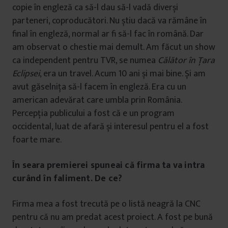
copie în engleză ca să-l dau să-l vadă diverși
parteneri, coproducători. Nu știu dacă va rămâne în
final în engleză, normal ar fi să-l fac în română. Dar
am observat o chestie mai demult. Am făcut un show
ca independent pentru TVR, se numea
Călător în Țara
Eclipsei
, era un travel. Acum 10 ani și mai bine. Și am
avut găselnița să-l facem în engleză. Era cu un
american adevărat care umbla prin România.
Percepția publicului a fost că e un program
occidental, luat de afară și interesul pentru el a fost
foarte mare.
În seara premierei spuneai că firma ta va intra
curând în faliment. De ce?
Firma mea a fost trecută pe o listă neagră la CNC
pentru că nu am predat acest proiect. A fost pe bună