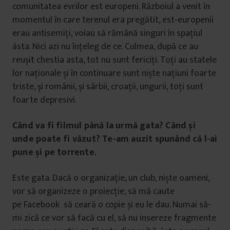
comunitatea evrilor est europeni. Războiul a venit în
momentul în care terenul era pregătit, est-europenii
erau antisemiți, voiau să rămână singuri în spațiul
ăsta. Nici azi nu înțeleg de ce. Culmea, după ce au
reușit chestia asta, tot nu sunt fericiți. Toți au statele
lor naționale și în continuare sunt niște națiuni foarte
triste, și românii, și sârbii, croații, ungurii, toți sunt
foarte depresivi.
Când va fi filmul până la urmă gata? Când și
unde poate fi văzut? Te-am auzit spunând că l-ai
pune și pe torrente.
Este gata. Dacă o organizație, un club, niște oameni,
vor să organizeze o proiecție, să mă caute
pe Facebook să ceară o copie și eu le dau. Numai să-
mi zică ce vor să facă cu el, să nu insereze fragmente