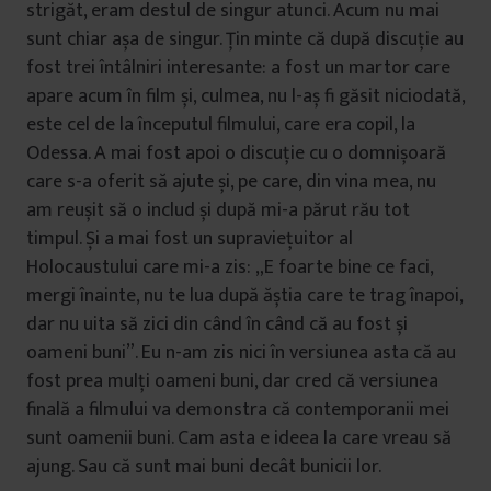
strigăt, eram destul de singur atunci. Acum nu mai
sunt chiar așa de singur. Țin minte că după discuție au
fost trei întâlniri interesante: a fost un martor care
apare acum în film și, culmea, nu l-aș fi găsit niciodată,
este cel de la începutul filmului, care era copil, la
Odessa. A mai fost apoi o discuție cu o domnișoară
care s-a oferit să ajute și, pe care, din vina mea, nu
am reușit să o includ și după mi-a părut rău tot
timpul. Și a mai fost un supraviețuitor al
Holocaustului care mi-a zis: „E foarte bine ce faci,
mergi înainte, nu te lua după ăștia care te trag înapoi,
dar nu uita să zici din când în când că au fost și
oameni buni”. Eu n-am zis nici în versiunea asta că au
fost prea mulți oameni buni, dar cred că versiunea
finală a filmului va demonstra că contemporanii mei
sunt oamenii buni. Cam asta e ideea la care vreau să
ajung. Sau că sunt mai buni decât bunicii lor.