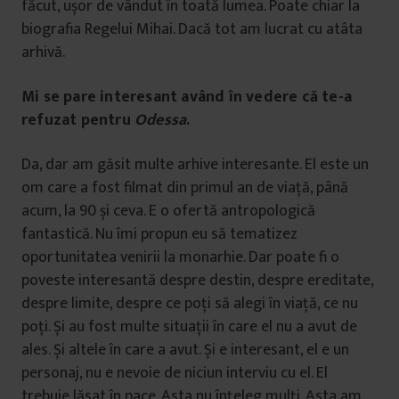
făcut, ușor de vândut în toată lumea. Poate chiar la
biografia Regelui Mihai. Dacă tot am lucrat cu atâta
arhivă.
Mi se pare interesant având în vedere că te-a
refuzat pentru
Odessa
.
Da, dar am găsit multe arhive interesante. El este un
om care a fost filmat din primul an de viață, până
acum, la 90 și ceva. E o ofertă antropologică
fantastică. Nu îmi propun eu să tematizez
oportunitatea venirii la monarhie. Dar poate fi o
poveste interesantă despre destin, despre ereditate,
despre limite, despre ce poți să alegi în viață, ce nu
poți. Și au fost multe situații în care el nu a avut de
ales. Și altele în care a avut. Și e interesant, el e un
personaj, nu e nevoie de niciun interviu cu el. El
trebuie lăsat în pace. Asta nu înțeleg mulți. Asta am