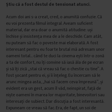
Știu că a fost destul de tensionat atunci.
Acum doi ani s-a creat, cred, o anumită confuzie. Că
eu voi prezenta filmul integral. Aveam suficient
material, dar era doar o anumită atitudine: uși
închise și insistența mea de a le deschide. Cam atât,
nu puteam să fac o poveste mai elaborată. A fost
interesant pentru eu foarte brutal mă adresam unor
oameni total… când te duci la cinema ești într-o zonă
a ta de confort, nu îți convine să iasă ăla de pe ecran
și să îți zică „stai că vreau să fac o chestie cu tine”. A
fost șocant pentru ei, și îi înțeleg. Eu încercam să le
arunc mingea asta, „hai să facem ceva împreună”, și
evident era un gest, acum îl văd, neinspirat, față de
niște oameni în marea lor majoritate, binevoitori sau
interesați de subiect. Dar discuția a fost interesantă.
Expuneam ce vreau să fac. Era, de fapt, un soi de