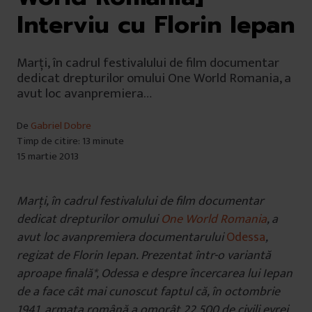
Interviu cu Florin Iepan
Marți, în cadrul festivalului de film documentar
dedicat drepturilor omului One World Romania, a
avut loc avanpremiera…
De
Gabriel Dobre
Timp de citire: 13 minute
15 martie 2013
Marți, în cadrul festivalului de film documentar
dedicat drepturilor omului
One World Romania
, a
avut loc avanpremiera documentarului
Odessa
,
regizat de Florin Iepan. Prezentat într-o variantă
aproape finală*, Odessa e despre încercarea lui Iepan
de a face cât mai cunoscut faptul că, în octombrie
1941, armata română a omorât 22.500 de civili evrei