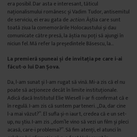
era posibil. Dar asta e interesant, tăticul
naționalismului românesc și Vadim Tudor, antisemitul
de serviciu, ei erau gata de
action
. Ăștia care sunt
toată ziua la comemorările Holocaustului și dau
comunicate către presă, la ăștia nu poți să ajungi în
niciun fel. Mă refer la președintele Băsescu, la…
La premieră spuneai și de invitația pe care i-ai
făcut-o lui Dan Șova.
Da, l-am sunat și l-am rugat să vină. Mi-a zis că el nu
poate să acționeze decât în limite instituționale.
Adică dacă Institutul Elie Wiesell i-ar fi confirmat că e
în regulă. I-am zis că suntem parteneri. „Da, dar cine
l-a mai văzut?”. El sufla și-n iaurt, credea că e un set-
up, nu știu. I-am zis „dom’le vino să vezi un film și pleci
acasă, care-i problema?”. Să fim atenți, el atunci în