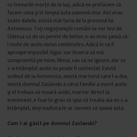
cu trenurile morții de la Iași, adică ne prefacem că
facem ceva și în timpul ăsta oamenii mor. Aici erau
toate datele, există mărturia de la procesul lui
Antonescu. Toți negaționiștii români se vor lovi de
Odessa ca de un perete de beton, n-au nicio șansă să-
l mute de acolo niciun centimetru. Adică le va fi
aproape imposibil. Sigur, vor încerca să mă
compromită pe mine, filmul, sau să ne ignore, dar ce
s-a întâmplat acolo nu poate fi contestat. Există
ordinul de la Antonescu, există martorul care l-a dus,
există domnul Zaslavski a cărui familie a murit acolo
și el trebuia să moară acolo, martor direct la
eveniment, e foarte greu să spui că treaba aia nu s-a
întâmplat, deși multora le-ar conveni să spună asta.
Cum l-ai găsit pe domnul Zaslavski?