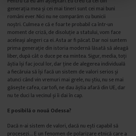
Pentru că eu am așteptări. Eu cred că cei din
t
generația mea și cei mai tineri sunt cei mai buni
u
români ever. Nici nu ne comparăm cu bunicii
l
noștri. Culmea e că e foarte probabil ca într-un
u
i
moment de criză, de disoluție a statului, vom face
aceleași alegeri ca ei. Asta ar fi păcat. Dar noi suntem
prima generație din istoria modernă lăsată să aleagă
liber, după cât o duce pe ea mintea. Sigur, media, toți
ăștia își fac jocul lor, dar ține de alegerea individuală
a fiecăruia să își facă un sistem de valori serios și
atunci când vin vremuri mai grele, nu știu, nu se mai
găsește cafea, cartofi, ne dau ăștia afară din UE, dar
nu te duci la vecinul și îi dai în cap.
E posibilă o nouă Odessa?
Dacă n-ai sistem de valori, dacă nu ești capabil să
procesezi…. E un fenomen de polarizare etnică care a