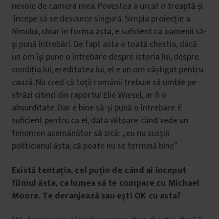
nevoie de camera mea. Povestea a urcat o treaptă și
începe să se descurce singură. Simpla proiecție a
filmului, chiar în forma asta, e suficient ca oamenii să-
și pună întrebări. De fapt asta e toată chestia, dacă
un om își pune o întrebare despre istoria lui, despre
condiția lui, ereditatea lui, el e un om câștigat pentru
cauză. Nu cred că toții românii trebuie să umble pe
străzi citind din raportul Elie Wiesel, ar fi o
absurditate. Dar e bine să-și pună o întrebare. E
suficient pentru ca el, data viitoare când vede un
fenomen asemănător să zică: „eu nu susțin
politicianul ăsta, că poate nu se termină bine”.
Există tentația, cel puțin de când ai început
filmul ăsta, ca lumea să te compare cu Michael
Moore. Te deranjează sau ești OK cu asta?