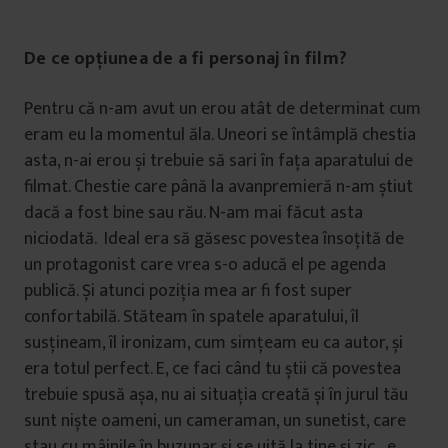
De ce opțiunea de a fi personaj în film?
Pentru că n-am avut un erou atât de determinat cum
eram eu la momentul ăla. Uneori se întâmplă chestia
asta, n-ai erou și trebuie să sari în fața aparatului de
filmat. Chestie care până la avanpremieră n-am știut
dacă a fost bine sau rău. N-am mai făcut asta
niciodată. Ideal era să găsesc povestea însoțită de
un protagonist care vrea s-o aducă el pe agenda
publică. Și atunci poziția mea ar fi fost super
confortabilă. Stăteam în spatele aparatului, îl
susțineam, îl ironizam, cum simțeam eu ca autor, și
era totul perfect. E, ce faci când tu știi că povestea
trebuie spusă așa, nu ai situația creată și în jurul tău
sunt niște oameni, un cameraman, un sunetist, care
stau cu mâinile în buzunar și se uită la tine și zic „e