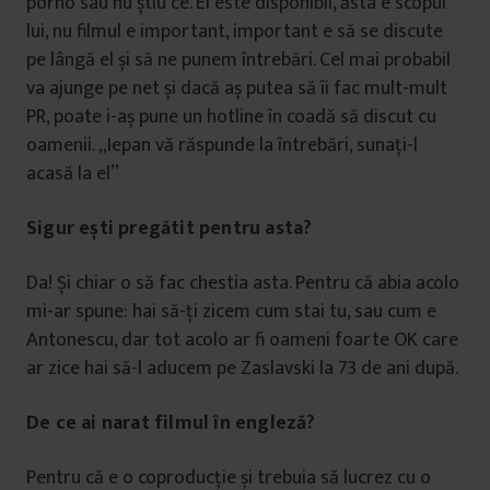
porno sau nu știu ce. El este disponibil, ăsta e scopul
lui, nu filmul e important, important e să se discute
pe lângă el și să ne punem întrebări. Cel mai probabil
va ajunge pe net și dacă aș putea să îi fac mult-mult
PR, poate i-aș pune un hotline în coadă să discut cu
oamenii. „Iepan vă răspunde la întrebări, sunați-l
acasă la el”
Sigur ești pregătit pentru asta?
Da! Și chiar o să fac chestia asta. Pentru că abia acolo
mi-ar spune: hai să-ți zicem cum stai tu, sau cum e
Antonescu, dar tot acolo ar fi oameni foarte OK care
ar zice hai să-l aducem pe Zaslavski la 73 de ani după.
De ce ai narat filmul în engleză?
Pentru că e o coproducție și trebuia să lucrez cu o