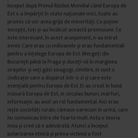
început după Primul Război Mondial când Europa de
Est s-a împărțit în state naționale mici, toate au
promis că vor avea grijă de minorități. Cu puține
excepții, toți și-au încălcat această promisiune. Ce
este interesant, în acest aranjament, n-au intrat
evreii. Care erau cu milioanele și erau fundamentali
pentru a înțelege Europa de Est. Mergeți din
București până la Praga și duceți-vă în marginea
orașelor și veți găsi sinagogi, cimitire, ei sunt o
civilizație care a dispărut într-o zi și care este
esențială pentru Europa de Est. Ei au creat în bună
măsură Europa de Est, ei circulau bunuri, mărfuri,
informație. au avut un rol fundamental. Aici erau
niște societăți rurale, rămase oarecum în urmă, care
nu comunicau între ele foarte mult. Asta e teoria
mea și cred că e adevărată. Atunci a început
polarizarea etnică și prima victimă a fost