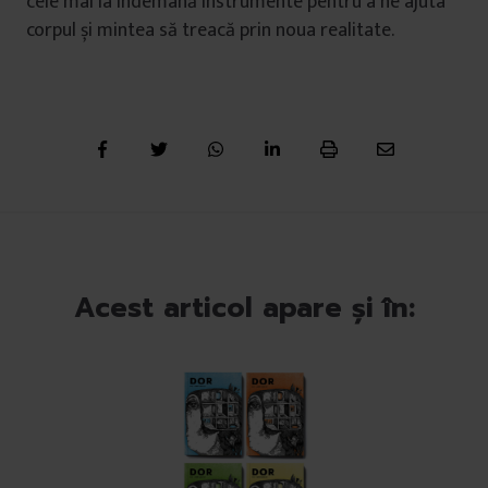
cele mai la îndemână instrumente pentru a ne ajuta
corpul și mintea să treacă prin noua realitate.
Acest articol apare și în: