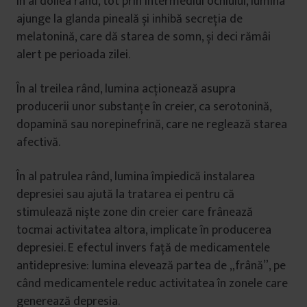
În al doilea rând, tot prin intermediul ochiului, lumina
ajunge la glanda pineală și inhibă secreția de
melatonină, care dă starea de somn, și deci rămâi
alert pe perioada zilei.
În al treilea rând, lumina acționează asupra
producerii unor substanțe în creier, ca serotonină,
dopamină sau norepinefrină, care ne reglează starea
afectivă.
În al patrulea rând, lumina împiedică instalarea
depresiei sau ajută la tratarea ei pentru că
stimulează niște zone din creier care frânează
tocmai activitatea altora, implicate în producerea
depresiei. E efectul invers față de medicamentele
antidepresive: lumina elevează partea de „frână”, pe
când medicamentele reduc activitatea în zonele care
generează depresia.