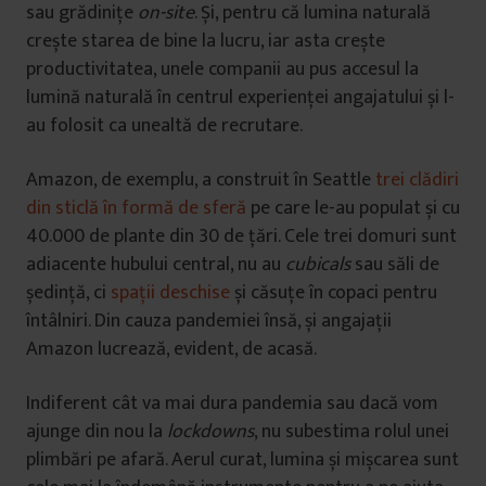
sau grădinițe
on-site
. Și, pentru că lumina naturală
crește starea de bine la lucru, iar asta crește
productivitatea, unele companii au pus accesul la
lumină naturală în centrul experienței angajatului și l-
au folosit ca unealtă de recrutare.
Amazon, de exemplu, a construit în Seattle
trei clădiri
din sticlă în formă de sferă
pe care le-au populat și cu
40.000 de plante din 30 de țări. Cele trei domuri sunt
adiacente hubului central, nu au
cubicals
sau săli de
ședință, ci
spații deschise
și căsuțe în copaci pentru
întâlniri. Din cauza pandemiei însă, și angajații
Amazon lucrează, evident, de acasă.
Indiferent cât va mai dura pandemia sau dacă vom
ajunge din nou la
lockdowns
, nu subestima rolul unei
plimbări pe afară. Aerul curat, lumina și mișcarea sunt