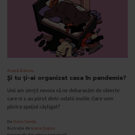
Acasă & Birou
Și tu ți-ai organizat casa în pandemie?
Unii am simțit nevoia să ne debarasăm de obiecte
care ni s‐au părut dintr‐odată inutile. Oare vom
păstra spațiul câștigat?
De
Oana Sandu
Ilustrație de
Ioana Șopov
Fotografii din arhiva personală