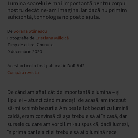
Lumina soarelui e mai importantă pentru corpul
nostru decât ne-am imagina. Iar dacă nu primim
suficientă, tehnologia ne poate ajuta.
De
Sorana Stănescu
Fotografie de
Cristiana Mălcică
Timp de citire: 7 minute
9 decembrie 2020
Acest articol a fost publicat în DoR #42.
Cumpără revista
De când am aflat cât de importantă e lumina – și
tipul ei – atunci când muncești de acasă, am început
să-mi schimb becurile. Am peste tot becuri cu lumină
caldă, eram convinsă că așa trebuie să ai în casă, dar
sursele cu care am vorbit mi-au spus că, dacă lucrezi,
în prima parte a zilei trebuie să ai o lumină rece,