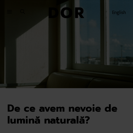
Sari
Sari
la
la
English
meniu
conținut
De ce avem nevoie de
lumină naturală?