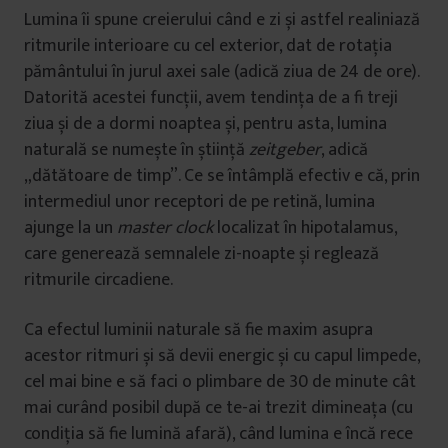
Lumina îi spune creierului când e zi și astfel realiniază
ritmurile interioare cu cel exterior, dat de rotația
pământului în jurul axei sale (adică ziua de 24 de ore).
Datorită acestei funcții, avem tendința de a fi treji
ziua și de a dormi noaptea și, pentru asta, lumina
naturală se numește în știință
zeitgeber
, adică
„dătătoare de timp”. Ce se întâmplă efectiv e că, prin
intermediul unor receptori de pe retină, lumina
ajunge la un
master clock
localizat în hipotalamus,
care generează semnalele zi-noapte și reglează
ritmurile circadiene.
Ca efectul luminii naturale să fie maxim asupra
acestor ritmuri și să devii energic și cu capul limpede,
cel mai bine e să faci o plimbare de 30 de minute cât
mai curând posibil după ce te-ai trezit dimineața (cu
condiția să fie lumină afară), când lumina e încă rece