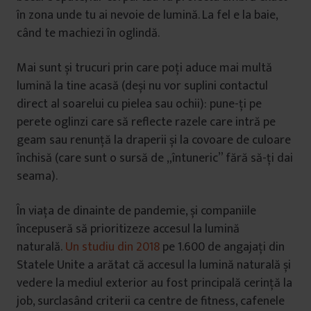
în zona unde tu ai nevoie de lumină. La fel e la baie,
când te machiezi în oglindă.
Mai sunt și trucuri prin care poți aduce mai multă
lumină la tine acasă (deși nu vor suplini contactul
direct al soarelui cu pielea sau ochii): pune-ți pe
perete oglinzi care să reflecte razele care intră pe
geam sau renunță la draperii și la covoare de culoare
închisă (care sunt o sursă de „întuneric” fără să-ți dai
seama).
În viața de dinainte de pandemie, și companiile
începuseră să prioritizeze accesul la lumină
naturală.
Un studiu din 2018
pe 1.600 de angajați din
Statele Unite a arătat că accesul la lumină naturală și
vedere la mediul exterior au fost principală cerință la
job, surclasând criterii ca centre de fitness, cafenele