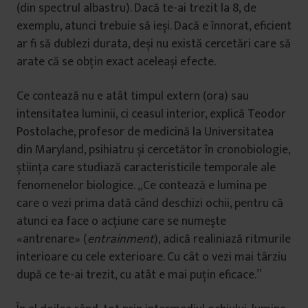
(din spectrul albastru). Dacă te-ai trezit la 8, de
exemplu, atunci trebuie să ieși. Dacă e înnorat, eficient
ar fi să dublezi durata, deși nu există cercetări care să
arate că se obțin exact aceleași efecte.
Ce contează nu e atât timpul extern (ora) sau
intensitatea luminii, ci ceasul interior, explică Teodor
Postolache, profesor de medicină la Universitatea
din Maryland, psihiatru și cercetător în cronobiologie,
știința care studiază caracteristicile temporale ale
fenomenelor biologice. „Ce contează e lumina pe
care o vezi prima dată când deschizi ochii, pentru că
atunci ea face o acțiune care se numește
«antrenare» (
entrainment
), adică realiniază ritmurile
interioare cu cele exterioare. Cu cât o vezi mai târziu
după ce te-ai trezit, cu atât e mai puțin eficace.”