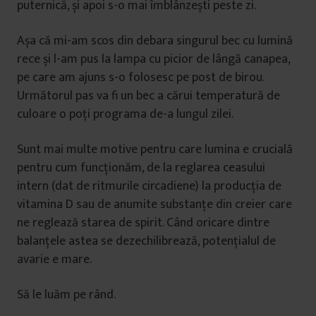
puternică, și apoi s-o mai îmblânzești peste zi.
Așa că mi-am scos din debara singurul bec cu lumină
rece și l-am pus la lampa cu picior de lângă canapea,
pe care am ajuns s-o folosesc pe post de birou.
Următorul pas va fi un bec a cărui temperatură de
culoare o poți programa de-a lungul zilei.
Sunt mai multe motive pentru care lumina e crucială
pentru cum funcționăm, de la reglarea ceasului
intern (dat de ritmurile circadiene) la producția de
vitamina D sau de anumite substanțe din creier care
ne reglează starea de spirit. Când oricare dintre
balanțele astea se dezechilibrează, potențialul de
avarie e mare.
Să le luăm pe rând.