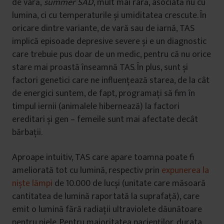
de vară,
summer SAD
, mult mai rară, asociată nu cu
lumina, ci cu temperaturile și umiditatea crescute. În
oricare dintre variante, de vară sau de iarnă, TAS
implică episoade depresive severe și e un diagnostic
care trebuie pus doar de un medic, pentru că nu orice
stare mai proastă înseamnă TAS. În plus, sunt și
factori genetici care ne influențează starea, de la cât
de energici suntem, de fapt, programați să fim în
timpul iernii (animalele hibernează) la factori
ereditari și gen – femeile sunt mai afectate decât
bărbații.
Aproape intuitiv, TAS care apare toamna poate fi
ameliorată tot cu lumină, respectiv prin
expunerea la
niște lămpi
de 10.000 de lucși (unitate care măsoară
cantitatea de lumină raportată la suprafață), care
emit o lumină fără radiații ultraviolete dăunătoare
pentru piele. Pentru majoritatea pacienților, durata