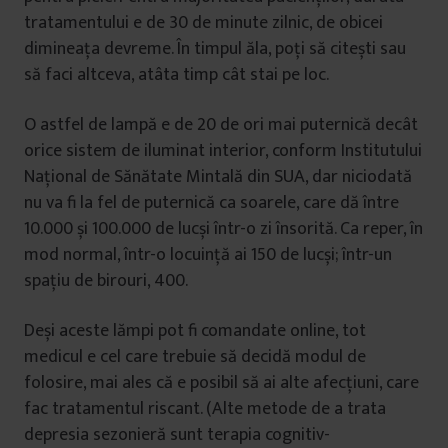
tratamentului e de 30 de minute zilnic, de obicei
dimineața devreme. În timpul ăla, poți să citești sau
să faci altceva, atâta timp cât stai pe loc.
O astfel de lampă e de 20 de ori mai puternică decât
orice sistem de iluminat interior, conform Institutului
Național de Sănătate Mintală din SUA, dar niciodată
nu va fi la fel de puternică ca soarele, care dă între
10.000 și 100.000 de lucși într-o zi însorită. Ca reper, în
mod normal, într-o locuință ai 150 de lucși; într-un
spațiu de birouri, 400.
Deși aceste lămpi pot fi comandate online, tot
medicul e cel care trebuie să decidă modul de
folosire, mai ales că e posibil să ai alte afecțiuni, care
fac tratamentul riscant. (Alte metode de a trata
depresia sezonieră sunt terapia cognitiv-