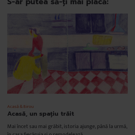
S-ar putea să-ți mai placă:
Acasă & Birou
Acasă, un spațiu trăit
Mai încet sau mai grăbit, istoria ajunge, până la urmă,
în casa fiecăruia și o remodelează.