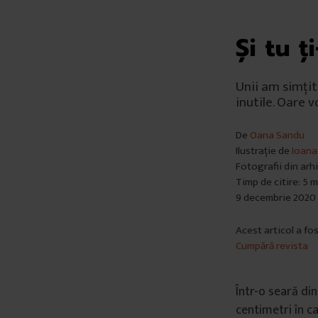
Și tu 
Unii am simțit
inutile. Oare 
De
Oana Sandu
Ilustrație de
Ioana
Fotografii din arh
Timp de citire: 5 
9 decembrie 2020
Acest articol a fo
Cumpără revista
Într-o seară di
centimetri în c