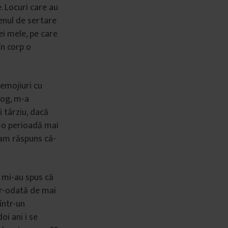
. Locuri care au
enul de sertare
cei mele, pe care
în corp o
 emojiuri cu
log, m-a
 târziu, dacă
r-o perioadă mai
I-am răspuns că-
 mi-au spus că
tr-odată de mai
 într-un
oi ani i se