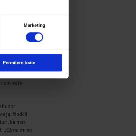
 printr-o criză
lurilor mașinii
ctele pe care le
Marketing
pensa prin
ediul de creștere
dcast și s-a
Permitere toate
ă complet
e zilnic mesaje
i, cum este
nat unor
eața, fiindcă
turi, ba mai
t. „Că nu mi se