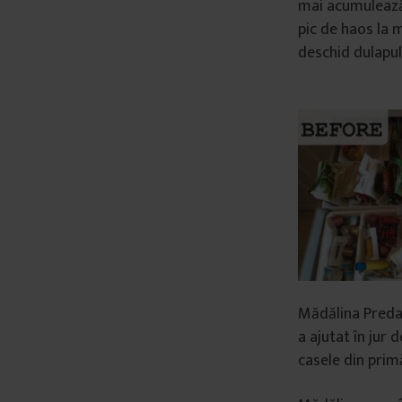
mai acumulează 1
â
pic de haos la 
n
deschid dulapul
t
u
l
u
i
Mădălina Preda,
a ajutat în jur 
casele din prim