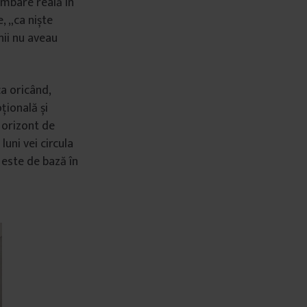
imbare reală în
, „ca niște
nii nu aveau
a oricând,
țională și
i orizont de
luni vei circula
 este de bază în