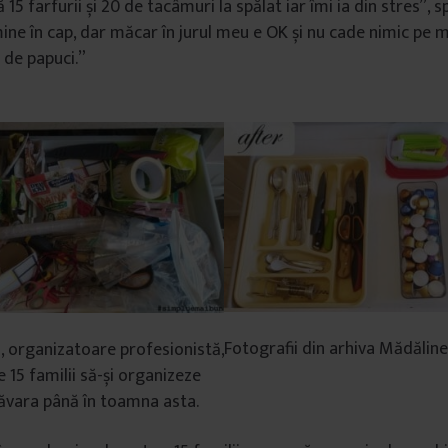
5 farfurii și 20 de tacâmuri la spălat iar îmi ia din stres”, s
mine în cap, dar măcar în jurul meu e OK și nu cade nimic pe 
 de papuci.”
Fotografii din arhiva Mădăline
 organizatoare profesionistă,
de 15 familii să-și organizeze
ăvara până în toamna asta.