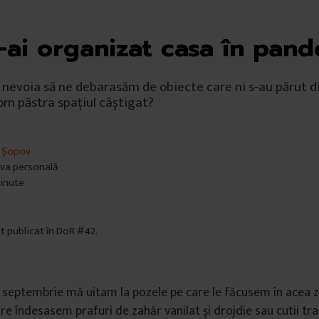
ți-ai organizat casa în pan
 nevoia să ne debarasăm de obiecte care ni s‐au părut d
vom păstra spațiul câștigat?
 Șopov
iva personală
minute
st publicat în DoR #42.
n septembrie mă uitam la pozele pe care le făcusem în acea zi
are îndesasem prafuri de zahăr vanilat și drojdie sau cutii tr