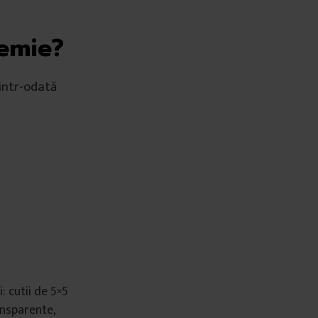
demie?
intr‐odată
: cutii de 5×5
ansparente,