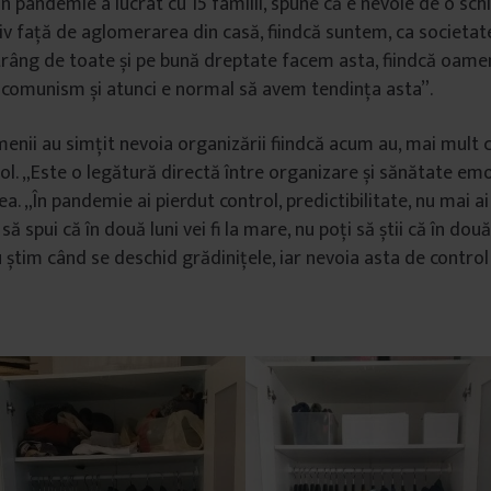
în pandemie a lucrat cu 15 familii, spune că e nevoie de o sch
iv față de aglomerarea din casă, fiindcă suntem, ca societate
trâng de toate și pe bună dreptate facem asta, fiindcă oame
n comunism și atunci e normal să avem tendința asta”.
enii au simțit nevoia organizării fiindcă acum au, mai mult c
ol. „Este o legătură directă între organizare și sănătate emo
ea. „În pandemie ai pierdut control, predictibilitate, nu mai a
să spui că în două luni vei fi la mare, nu poți să știi că în două 
u știm când se deschid grădinițele, iar nevoia asta de control