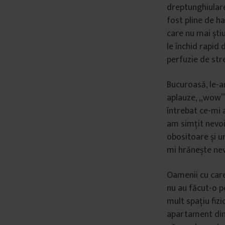
dreptunghiulare
fost pline de h
care nu mai știu
le închid rapid
perfuzie de stre
Bucuroasă, le-a
aplauze, „wow”-
întrebat ce-mi 
am simțit nevoi
obositoare și u
mi hrănește nev
Oamenii cu care
nu au făcut-o p
mult spațiu fizi
apartament din B