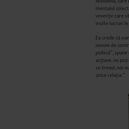
Mădălina, care 
mentalul colect
veverițe care s
multe lucruri î
Ea crede că oam
nevoie de contr
psihică”, spune 
acțiune, nu poți 
cu trenul, noi n
orice relație.”