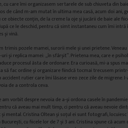
, cu care îmi organizasem sertarele de sub chiuveta din baie
aos de când m-am mutat în ultima mea casă, acum doi ani, g
 ce obiecte conțin, de la creme la oje și jucării de baie ale fii
 după ce le deschid, pentru că simt instantaneu cum îmi intră 
s și vină.
m trimis pozele mamei, surorii mele și unei prietene. Veneau
uri și replica mamei: „în sfârșit”. Prietena mea, care e psiho
aduce procesul ăsta de ordonare. Era curioasă, mi-a spus mai
a să fac ordine și organizare fiindcă tocmai trecusem print
n accident rutier care îmi lăsase vreo zece zile de migrene. 
oia de a controla ceva.
 am vorbit despre nevoia de a-și ordona casele în pandemie
entru că aveau mai mult timp, ci pentru că aveau nevoie din
c și mental. Cristina Oltean și soțul ei sunt fotografi, locuiesc
ucurești, cu fiicele lor de 7 și 3 ani. Cristina spune că acum d