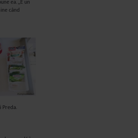
pune ea. „E un
mine când
i Preda.